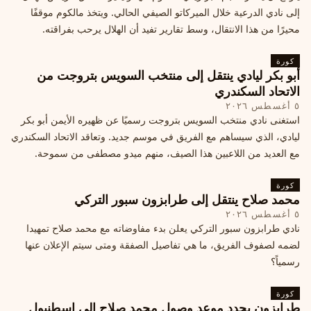
إلى نادي الدرعية خلال الميركاتو الصيفي الحالي. ويتخذ مالكوم موقفًا
محيرًا من هذا الانتقال، وسط تقارير تفيد أن الهلال يرحب بفراقته.
كورة
أبو بكر ليادي ينتقل إلى منتخب السويس بتروجت من
الاتحاد السكندري
٥ أغسطس ٢٠٢٦
استغنى نادي منتخب السويس بتروجت رسميًا عن ظهيره الأيمن أبو بكر
ليادي، الذي سيساهم مع الفريق في موسم جديد. وتعاقد الاتحاد السكندري
مع العديد من اللاعبين هذا الصيف، منهم ميدو مصطفى من سموحة.
كورة
محمد صلاح ينتقل إلى طرابزون سبور التركي
٥ أغسطس ٢٠٢٦
نادي طرابزون سبور التركي يعلن بدء مفاوضاته مع محمد صلاح تمهيدا
لضمه لصفوف الفريق، ما هي تفاصيل الصفقة ومتى سيتم الإعلان عنها
رسمياً؟
كورة
طرابزون يحدد موعد وصول محمد صلاح إلى إسطنبول