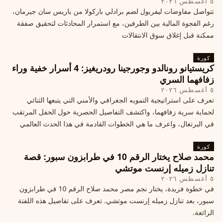
٥ أغسطس ٢٠٢٦
تتواصل مفاوضات ليفربول لضم برادلي باركولا من باريس سان جيرمان،
رغم الفجوة المالية بين الطرفين، مع استمرار المحادثات لتحقيق صفقة
ممكنة قبل إغلاق سوق الانتقالات
كورة
كريستيانو رونالدو وجورجينا رودريغيز: 4 أسرار خفية وراء
زفافهما السري
٥ أغسطس ٢٠٢٦
تعرف على استراتيجية التمويه الجغرافي والأمني التي يتبعها الثنائي
لحماية سرية زفافهما، واكتشف التفاصيل الحصرية حول الحفل المرتقب
في البرتغال، واعرف ما هي الخطوات القادمة في هذا الحدث العالمي
كورة
محمد صلاح يختار الرقم 10 في طرابزون سبور: قصة
تنازل زميله إرنست موتشي
٥ أغسطس ٢٠٢٦
في خطوة فريدة، يختار نجم مصر محمد صلاح الرقم 10 في طرابزون
سبور، بعد تنازل زميله إرنست موتشي. تعرف على تفاصيل هذه اللفتة
الرائعة.