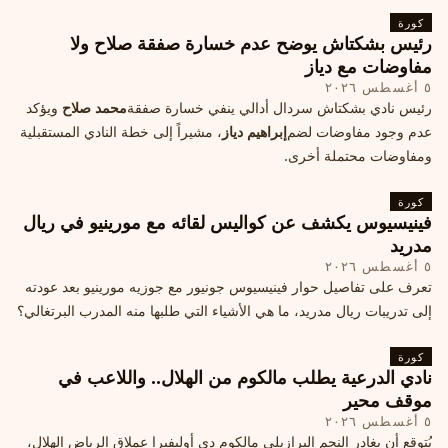
كورة
رئيس بشكتاش يوضح عدم خسارة صفقة صلاح ولا
مفاوضات مع دياز
٥ أغسطس ٢٠٢٦
رئيس نادي بشكتاش سردال أدالي ينفي خسارة صفقة
محمد صلاح
ويؤكد
عدم وجود مفاوضات لضم
إبراهيم دياز
، مشيراً إلى خطة النادي المستقبلية
ومفاوضات محتملة أخرى.
كورة
فينيسيوس يكشف عن كواليس لقائه مع مورينيو في ريال
مدريد
٥ أغسطس ٢٠٢٦
تعرف على تفاصيل حوار فينيسيوس جونيور مع جوزيه مورينيو بعد عودته
إلى تدريبات ريال مدريد، ما هي الأشياء التي طلبها منه المدرب البرتغالي؟
كورة
نادي الدرعية يطلب مالكوم من الهلال.. واللاعب في
موقف محير
٥ أغسطس ٢٠٢٦
يُتوقع أن يغادر النجم البرازيلي مالكوم دي أوليفيرا عملاق الرياض الهلال،