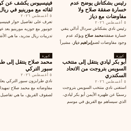
رئيس بشكتاش يوضح عدم
فينيسيوس يكشف عن كو
خسارة صفقة صلاح ولا
لقائه مع مورينيو في ريال
مفاوضات مع دياز
٥ أغسطس ٢٠٢٦
تعرف على تفاصيل حوار فينيس
٥ أغسطس ٢٠٢٦
رئيس نادي بشكتاش سردال أدالي ينفي
جونيور مع جوزيه مورينيو بعد عو
خسارة صفقة
محمد صلاح
ويؤكد عدم
تدريبات ريال مدريد، ما هي الأشي
وجود مفاوضات لضم
إبراهيم دياز
، مشيراً
طلبها منه المدرب البرتغالي؟
إلى خطة النادي المستقبلية ومفاوضات
كورة
محتملة أخرى.
كورة
أبو بكر ليادي ينتقل إلى منتخب
محمد صلاح ينتقل إلى طر
السويس بتروجت من الاتحاد
سبور التركي
السكندري
٥ أغسطس ٢٠٢٦
نادي طرابزون سبور التركي يعل
٥ أغسطس ٢٠٢٦
استغنى نادي منتخب السويس بتروجت
مفاوضاته مع محمد صلاح تمهيدا
رسميًا عن ظهيره الأيمن أبو بكر ليادي،
لصفوف الفريق، ما هي تفاصيل 
الذي سيساهم مع الفريق في موسم
ومتى سيتم الإعلان عنها رسمياً؟
جديد. وتعاقد الاتحاد السكندري مع العديد
من اللاعبين هذا الصيف، منهم ميدو
مصطفى من سموحة.