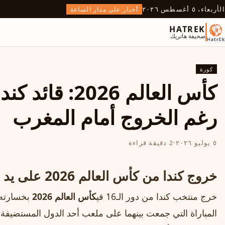
الأربعاء، ٥ أغسطس ٢٠٢٦
أخبار على مدار الساعة
HATREK
صحيفة هاتريك
كورة
كأس العالم 2026
رغم الخروج أمام المغرب
٥ يوليو ٢٠٢٦
·
2 دقيقة قراءة
خروج كندا من كأس العالم 2026 على يد المغرب
خرج منتخب كندا من دور الـ16 في
كأس العالم 2026
بخسارته 
المباراة التي جمعت بينهما على ملعب أحد الدول المستضيفة 