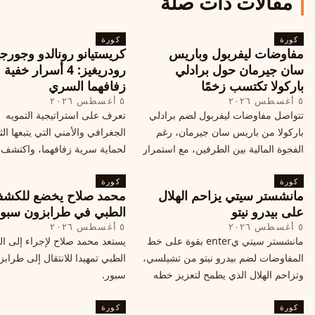
مقالات ذات صلة
كورة
كورة
مفاوضات ليفربول وباريس
كريستيانو رونالدو وجورجي
سان جيرمان حول برادلي
رودريغيز: 4 أسرار خفي
باركولا تكتسب زخمًا
زفافهما السري
٥ أغسطس ٢٠٢٦
٥ أغسطس ٢٠٢٦
تتواصل مفاوضات ليفربول لضم برادلي
تعرف على استراتيجية التمويه
باركولا من باريس سان جيرمان، رغم
الجغرافي والأمني التي يتبعها الث
الفجوة المالية بين الطرفين، مع استمرار
لحماية سرية زفافهما، واكتشف
المحادثات لتحقيق صفقة ممكنة قبل
التفاصيل الحصرية حول الحفل 
كورة
إغلاق سوق الانتقالات
كورة
في البرتغال، واعرف ما هي ال
مانشستر سيتي يزاحم الهلال
محمد صلاح يخضع للكش
القادمة في هذا الحدث العالمي
على بيدرو نيتو
الطبي في طرابزون سبو
٥ أغسطس ٢٠٢٦
٥ أغسطس ٢٠٢٦
مانشستر سيتي يenter بقوة على خط
يستعد محمد صلاح لإجراء إلى 
المفاوضات لضم بيدرو نيتو من تشيلسي،
الطبي تمهيدا للانتقال إلى طراب
وتزاحم الهلال الذي يطمح لتعزيز خطه
سبور.
الهجومي، ما هي تفاصيل الصفقة؟
كورة
كورة