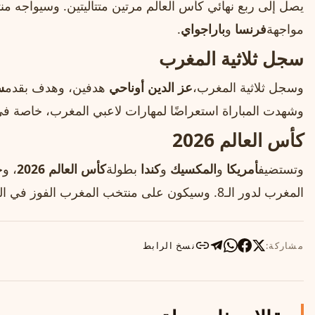
مواجهة
فرنسا
و
باراجواي
.
سجل ثلاثية المغرب
وسجل ثلاثية المغرب،
عز الدين أوناحي
هدفين، وهدف بقدم
س
وشهدت المباراة استعراضًا لمهارات لاعبي المغرب، خاصة في
كأس العالم 2026
وتستضيف
أمريكا
و
المكسيك
و
كندا
بطولة
كأس العالم 2026
، وخ
المغرب لدور الـ8. وسيكون على منتخب المغرب الفوز في المباراة المقبلة للوصول إلى نصف النهائي.
مشاركة:
نسخ الرابط