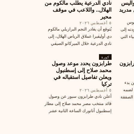
اليس
نادي الدرعية يطلب مالكوم من
 مدريد
الهلال.. واللاعب في موقف
محير
يوس
٥ أغسطس ٢٠٢٦
يُتوقع أن يغادر النجم البرازيلي مالكوم
دته إلى
دي أوليفيرا عملاق الرياض الهلال، إلى
اء التي
نادي الدرعية خلال الميركاتو الصيفي
الحالي. ويتخذ مالكوم موقفًا محيرًا من
كورة
هذا الانتقال، وسط تقارير تفيد أن الهلال
ابزون
طرابزون يحدد موعد وصول
يرحب بفراقته.
محمد صلاح إلى إسطنبول
ويعلن تفاصيل استقباله في
ن بدء
تركيا
 لضمه
٥ أغسطس ٢٠٢٦
أعلن نادي طرابزون سبور عن وصول
الصفقة
قائد منتخب مصر محمد صلاح إلى مطار
إسطنبول أتاتورك الساعة الثانية عشر
ظهرًا يوم الأربعاء، مع تفاصيل العقد
والرواتب ومواعيد المباريات القادمة.
تعرف على كل ما يتعلق بالصفقة