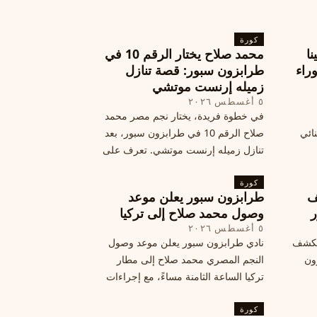
كورة
نا
محمد صلاح يختار الرقم 10 في
ة وراء
طرابزون سبور: قصة تنازل
زميله إرنست موتشي
٥ أغسطس ٢٠٢٦
في خطوة فريدة، يختار نجم مصر محمد
نائي
صلاح الرقم 10 في طرابزون سبور، بعد
تنازل زميله إرنست موتشي. تعرف على
المرتقب
تفاصيل هذه اللفتة الرائعة.
خطوات
كورة
ف
طرابزون سبور يعلن موعد
ر
وصول محمد صلاح إلى تركيا
٥ أغسطس ٢٠٢٦
الكشف
نادي طرابزون سبور يعلن موعد وصول
زون
النجم المصري محمد صلاح إلى مطار
تركيا الساعة الثامنة مساءً، مع إجراءات
أمان وتوجيهات للمتفرجين، وتوقيع عقد
كورة
جديد ومكافآت مالية.