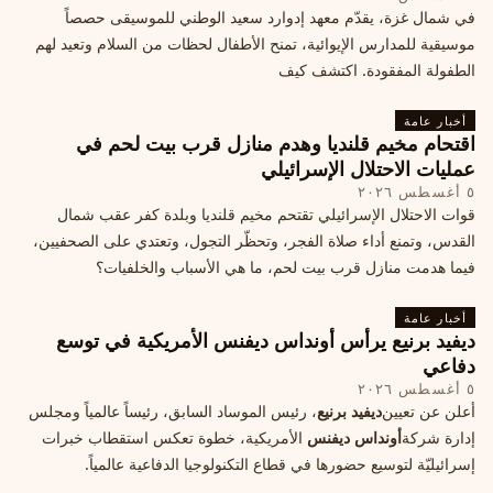
في شمال غزة، يقدّم معهد إدوارد سعيد الوطني للموسيقى حصصاً
موسيقية للمدارس الإيوائية، تمنح الأطفال لحظات من السلام وتعيد لهم
الطفولة المفقودة. اكتشف كيف
أخبار عامة
اقتحام مخيم قلنديا وهدم منازل قرب بيت لحم في
عمليات الاحتلال الإسرائيلي
٥ أغسطس ٢٠٢٦
قوات الاحتلال الإسرائيلي تقتحم مخيم قلنديا وبلدة كفر عقب شمال
القدس، وتمنع أداء صلاة الفجر، وتحظّر التجول، وتعتدي على الصحفيين،
فيما هدمت منازل قرب بيت لحم، ما هي الأسباب والخلفيات؟
أخبار عامة
ديفيد برنيع يرأس أونداس ديفنس الأمريكية في توسع
دفاعي
٥ أغسطس ٢٠٢٦
أعلن عن تعيين
ديفيد برنيع
، رئيس الموساد السابق، رئيساً عالمياً ومجلس
إدارة شركة
أونداس ديفنس
الأمريكية، خطوة تعكس استقطاب خبرات
إسرائيليّة لتوسيع حضورها في قطاع التكنولوجيا الدفاعية عالمياً.