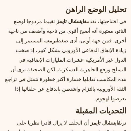
تحليل الوضع الراهن
في افتتاحيتها، تقدم
فايننشال تايمز
تقييما مزدوجا لوضع
الناتو، معتبرة أنه أصبح أقوى من ناحية وأضعف من ناحية
أخرى. فمن جهة أولى، أدى ضغط
ترمب
المستمر إلى
زيادة الإنفاق الدفاعي الأوروبي بشكل كبير، إذ ضخت
الدول غير الأمريكية عشرات المليارات الإضافية في
التسلح ورفع الجاهزية العسكرية. لكن الصحيفة ترى أن
هذه المكاسب تقابلها خسارة أكثر خطورة تتمثل في تراجع
الثقة الأوروبية بالتزام واشنطن بالدفاع عن حلفائها إذا
تعرضوا لهجوم.
التحديات المقبلة
ترى
فايننشال تايمز
أن الحلف لا يزال قادرا نظريا على