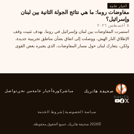
أخبار عامة
مفاوضات روما: ما هي نتائج الجولة الثانية بين لبنان
وإسرائيل؟
٥ أغسطس ٢٠٢٦
استمرت المفاوضات بين لبنان وإسرائيل في روما، بهدف تثبيت وقف
الإطلاق النار الهش، ووصلت إلى اتفاق بشأن مناطق تجريبية جديدة.
ولكن، يتعارك لبنان حول مسار المفاوضات، الذي يعتبره بعض القوى
السياسية مدخلا لمعالجة الملفات العالقة، فيما يرى otros أنها تنازلات
ميدانية.
صحيفة هاتريك
مباشر
كورة
أخبار عامة
من نحن
تواصل
سياسة الخصوصية
|
شروط الخدمة
©2026 صحيفة هاتريك. جميع الحقوق محفوظة.