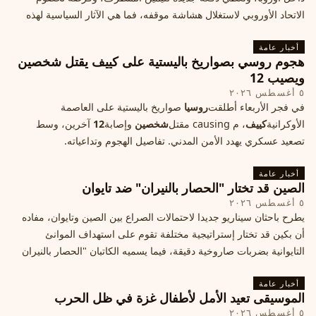
الاتحاد الأوروبي لاستغلال هشاشة موقفه، فما هي الآثار السياسية لهذه
الأزمة؟
أخبار عامة
هجوم روسي بصواريخ باليستية على كييف يقتل شخصين
ويصيب 12
٥ أغسطس ٢٠٢٦
في فجر الأربعاء أطلقت
روسيا
صواريخ باليستية على العاصمة
الأوكرانية
كييف
، م causing مقتل
شخصين
وإصابة
12
آخرين، وسط
تصعيد عسكري يهدد الأمن المدني. تفاصيل الهجوم وتداعياته.
أخبار عامة
الصين قد تختار "الحصار بالنيران" ضد تايوان
٥ أغسطس ٢٠٢٦
يطرح باحثان سيناريو جديدا لاحتمالات الصراع بين الصين وتايوان، مفاده
أن بكين قد تختار إستراتيجية مختلفة تقوم على استهداف الموانئ
التايوانية بضربات صاروخية دقيقة، فيما يسميه الكاتبان "الحصار بالنيران
أخبار عامة
الموسيقى تعيد الأمل لأطفال غزة في ظل الحرب
٥ أغسطس ٢٠٢٦