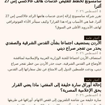
سامسونغ تخطط لتقليص عدسات هاتف غالاكسي إس 27
ألترا
٥ أغسطس ٢٠٢٦
تقرر شركة سامسونج إزالة إحدى عدسات هاتفها الرائد غالاكسي إس 27
ألترا، فما هي الأسباب وراء هذا القرار؟ وكيف سيتأثر الأداء الفوتوغرافي
لهاتف الأندرويد الأغلى في السوق؟
أخبار عامة
الأردن يستضيف اجتماعا بشأن القدس الشرقية والصفدي
يحذر من تفجر صراع ديني
٥ أغسطس ٢٠٢٦
استضاف الأردن اجتماعا للجنة الوزارية العربية والإسلامية لمناقشة
الأوضاع في القدس الشرقية، حيث حذر الأردن من خطر تفجر صراع
ديني، ودعت فلسطين الدول إلى الامتناع عن نقل سفاراتها إلى القدس،
ما يزيد التوتر في المنطقة
أخبار عامة
إحالة أوراق سارة خليفة إلى المفتي: ماذا يعني القرار
بحق الإعلامية المصرية؟
٥ أغسطس ٢٠٢٦
سارة خليفة من شاشة التلفزيون إلى قفص الاتهام. أوراقها في طريقها