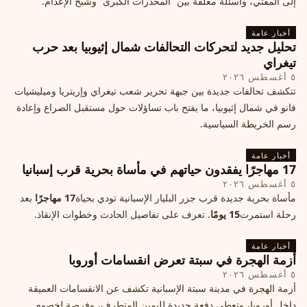
إلى المفتي، وأسئلة معلّقة بين “المخدرات الكبرى” وشبح الإعدام.
أخبار عامة
تحليل جديد لتحركات التحالفات شمال إثيوبيا بعد حرب
تيغراي
٥ أغسطس ٢٠٢٦
تتكشف تحالفات جديدة بين جبهة تحرير شعب تيغراي وإريتريا وميليشيات
فانو في شمال إثيوبيا، ما يفتح باب تساؤلات حول مستقبل الصراع وإعادة
رسم الخريطة السياسية.
أخبار عامة
17 مهاجرًا يفقدون حياتهم في مأساة بحرية قرب إسبانيا
٥ أغسطس ٢٠٢٦
مأساة بحرية جديدة قرب جزر البليار الإسبانية تودي بحياة
17 مهاجرًا
بعد
رحلة استمرت
15 يومًا
. تعرف على تفاصيل الحادث وخطوات الإنقاذ.
أخبار عامة
أزمة الهجرة في سبتة تعرض انقسامات أوروبا
٥ أغسطس ٢٠٢٦
أزمة الهجرة في مدينة سبتة الإسبانية تكشف عن الانقسامات العميقة
داخل أوروبا، وتعطي دفعة جديدة لليمين المتطرف، وفرصة لخصوم