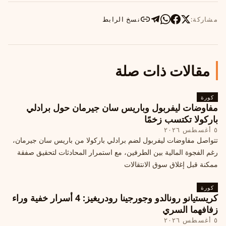
مشاركة:
نسخ الرابط
مقالات ذات صلة
كورة
مفاوضات ليفربول وباريس سان جيرمان حول برادلي
باركولا تكتسب زخمًا
٥ أغسطس ٢٠٢٦
تتواصل مفاوضات ليفربول لضم برادلي باركولا من باريس سان جيرمان،
رغم الفجوة المالية بين الطرفين، مع استمرار المحادثات لتحقيق صفقة
ممكنة قبل إغلاق سوق الانتقالات
كورة
كريستيانو رونالدو وجورجينا رودريغيز: 4 أسرار خفية وراء
زفافهما السري
٥ أغسطس ٢٠٢٦