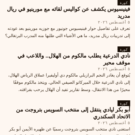
كورة
فينيسيوس يكشف عن كواليس لقائه مع مورينيو في ريال
مدريد
٥ أغسطس ٢٠٢٦
تعرف على تفاصيل حوار فينيسيوس جونيور مع جوزيه مورينيو بعد عودته
إلى تدريبات ريال مدريد، ما هي الأشياء التي طلبها منه المدرب البرتغالي؟
كورة
نادي الدرعية يطلب مالكوم من الهلال.. واللاعب في
موقف محير
٥ أغسطس ٢٠٢٦
يُتوقع أن يغادر النجم البرازيلي مالكوم دي أوليفيرا عملاق الرياض الهلال،
إلى نادي الدرعية خلال الميركاتو الصيفي الحالي. ويتخذ مالكوم موقفًا
محيرًا من هذا الانتقال، وسط تقارير تفيد أن الهلال يرحب بفراقته.
كورة
أبو بكر ليادي ينتقل إلى منتخب السويس بتروجت من
الاتحاد السكندري
٥ أغسطس ٢٠٢٦
استغنى نادي منتخب السويس بتروجت رسميًا عن ظهيره الأيمن أبو بكر