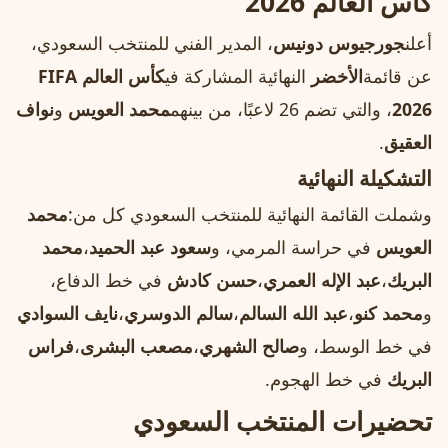
كأس العالم 2026
أعلن
جورجيوس دونيس
، المدير الفني للمنتخب السعودي،
عن قائمة
الأخضر
النهائية المشاركة في
كأس العالم FIFA
2026
، والتي تضم 26 لاعبًا، من بينهم
محمد العويس
و
نواف
العقيق
.
التشكيلة النهائية
وشملت القائمة النهائية للمنتخب السعودي كل من:
محمد
العويس
في حراسة المرمي، و
سعود عبد الحميد
،
محمد
البريك
،
عبد الإله العمري
،
حسن كادش
في خط الدفاع،
و
محمد كنو
،
عبد الله السالم
،
سالم الدوسري
،
نايف السوادي
في خط الوسط، و
صالح الشهري
،
مصعب البشرى
،
فراس
البريك
في خط الهجوم.
تحضيرات المنتخب السعودي