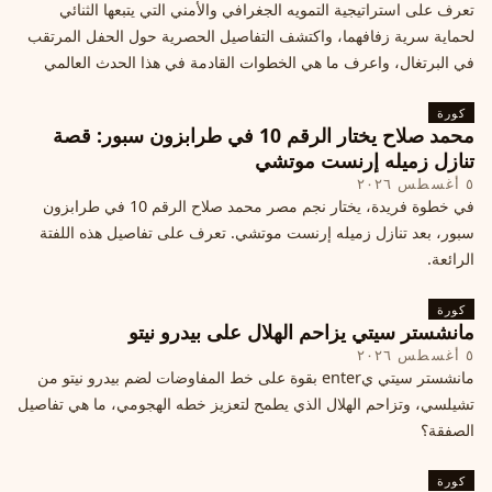
تعرف على استراتيجية التمويه الجغرافي والأمني التي يتبعها الثنائي
لحماية سرية زفافهما، واكتشف التفاصيل الحصرية حول الحفل المرتقب
في البرتغال، واعرف ما هي الخطوات القادمة في هذا الحدث العالمي
كورة
محمد صلاح يختار الرقم 10 في طرابزون سبور: قصة
تنازل زميله إرنست موتشي
٥ أغسطس ٢٠٢٦
في خطوة فريدة، يختار نجم مصر محمد صلاح الرقم 10 في طرابزون
سبور، بعد تنازل زميله إرنست موتشي. تعرف على تفاصيل هذه اللفتة
الرائعة.
كورة
مانشستر سيتي يزاحم الهلال على بيدرو نيتو
٥ أغسطس ٢٠٢٦
مانشستر سيتي يenter بقوة على خط المفاوضات لضم بيدرو نيتو من
تشيلسي، وتزاحم الهلال الذي يطمح لتعزيز خطه الهجومي، ما هي تفاصيل
الصفقة؟
كورة