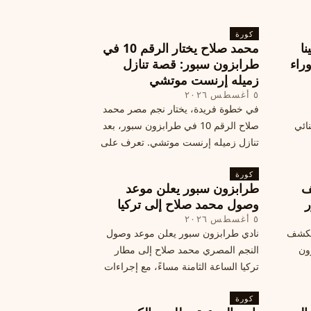
كورة
نا
محمد صلاح يختار الرقم 10 في
ة وراء
طرابزون سبور: قصة تنازل
زميله إرنست موتشي
٥ أغسطس ٢٠٢٦
في خطوة فريدة، يختار نجم مصر محمد
نائي
صلاح الرقم 10 في طرابزون سبور، بعد
تنازل زميله إرنست موتشي. تعرف على
المرتقب
تفاصيل هذه اللفتة الرائعة.
خطوات
كورة
ف
طرابزون سبور يعلن موعد
ر
وصول محمد صلاح إلى تركيا
٥ أغسطس ٢٠٢٦
الكشف
نادي طرابزون سبور يعلن موعد وصول
زون
النجم المصري محمد صلاح إلى مطار
تركيا الساعة الثامنة مساءً، مع إجراءات
أمان وتوجيهات للمتفرجين، وتوقيع عقد
كورة
جديد ومكافآت مالية.