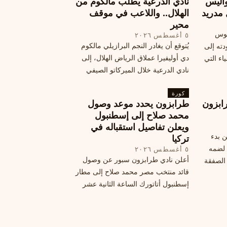
اليس
نادي الدرعية يطلب مالكوم من
 مدريد
الهلال.. واللاعب في موقف
محير
يوس
٥ أغسطس ٢٠٢٦
يُتوقع أن يغادر النجم البرازيلي مالكوم
دته إلى
دي أوليفيرا عملاق الرياض الهلال، إلى
اء التي
نادي الدرعية خلال الميركاتو الصيفي
الحالي. ويتخذ مالكوم موقفًا محيرًا من
كورة
هذا الانتقال، وسط تقارير تفيد أن الهلال
ابزون
طرابزون يحدد موعد وصول
يرحب بفراقته.
محمد صلاح إلى إسطنبول
ويعلن تفاصيل استقباله في
ن بدء
تركيا
 لضمه
٥ أغسطس ٢٠٢٦
أعلن نادي طرابزون سبور عن وصول
الصفقة
قائد منتخب مصر محمد صلاح إلى مطار
إسطنبول أتاتورك الساعة الثانية عشر
ظهرًا يوم الأربعاء، مع تفاصيل العقد
والرواتب ومواعيد المباريات القادمة.
تعرف على كل ما يتعلق بالصفقة