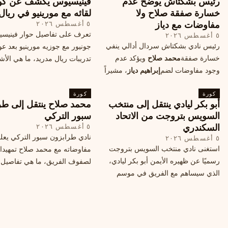
رئيس بشكتاش يوضح عدم
فينيسيوس يكشف عن كو
خسارة صفقة صلاح ولا
لقائه مع مورينيو في ريال
مفاوضات مع دياز
٥ أغسطس ٢٠٢٦
تعرف على تفاصيل حوار فينيس
٥ أغسطس ٢٠٢٦
رئيس نادي بشكتاش سردال أدالي ينفي
جونيور مع جوزيه مورينيو بعد عو
خسارة صفقة
محمد صلاح
ويؤكد عدم
تدريبات ريال مدريد، ما هي الأشي
وجود مفاوضات لضم
إبراهيم دياز
، مشيراً
طلبها منه المدرب البرتغالي؟
إلى خطة النادي المستقبلية ومفاوضات
كورة
محتملة أخرى.
كورة
أبو بكر ليادي ينتقل إلى منتخب
محمد صلاح ينتقل إلى طر
السويس بتروجت من الاتحاد
سبور التركي
السكندري
٥ أغسطس ٢٠٢٦
نادي طرابزون سبور التركي يعل
٥ أغسطس ٢٠٢٦
استغنى نادي منتخب السويس بتروجت
مفاوضاته مع محمد صلاح تمهيدا
رسميًا عن ظهيره الأيمن أبو بكر ليادي،
لصفوف الفريق، ما هي تفاصيل 
الذي سيساهم مع الفريق في موسم
ومتى سيتم الإعلان عنها رسمياً؟
جديد. وتعاقد الاتحاد السكندري مع العديد
من اللاعبين هذا الصيف، منهم ميدو
مصطفى من سموحة.