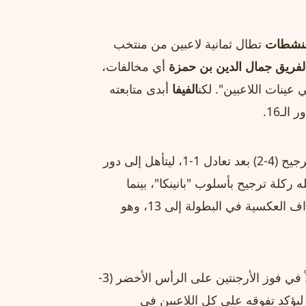
منشطات
تطال ثمانية لاعبين من منتخب
فريق جمال الدين بن حمزة
أي مخالفات،
عينات اللاعبين". لكن
الفيفا
أبدى متابعته
الـ16.
انتصارًا دراميًا على أستراليا بركلات الترجيح (4-2) بعد تعادل 1-1، ليتأهل إلى دور
 ركلة ترجيح بأسلوب "بانينكا"، بينما
هدفًا عكسيًا مثيرًا، ليصل عدد الأهداف العكسية في البطولة إلى 13، وهو
ندوة التاريخ بتسجيله هدفًا قاتلاً في فوز الأرجنتين على الرأس الأخضر (3-
 ليؤكد تفوقه على كل اللاعبين في