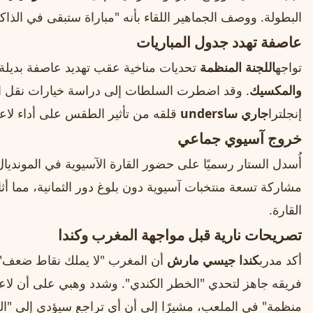
البطولة. ووصف الجماهير اللقاء بأنه "مباراة ستبقى في الذاكر
عاصفة تهدد جدول المباريات
تواجه
اللجنة المنظمة
تحديات مناخية عقب تهديد عاصفة بديلة 
والمكسيك
. وقد اضطرت السلطات إلى دراسة خيارات نقل الم
إنجلترا
جاري ساunders
قلقه من تأثير الطقس على أداء لاعب
خروج آسيوي جماعي
أُسدل الستار رسميًا على حضور القارة الآسيوية في المونديال 
مشاركة تسعة منتخبات آسيوية دون بلوغ دور الثمانية، مما أ
القارة.
تصريحات نارية قبل مواجهة المغرب وكندا
أكد مدرب
كندا جيسي مارش
أن المغرب "لا يملك نقاط ضعف"، 
فريقه جاهز لتحدي "الخطر الكندي". وشدد وهبي على أن لاع
منظمة" في الملعب، مشيرًا إلى أن أي تراجع سيؤدي إلى "العو