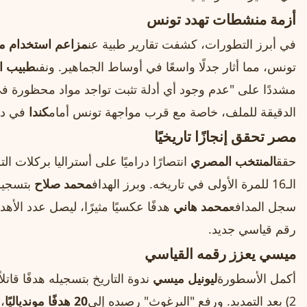
أزمة منشطات تهدد تونس
في أبرز التطورات، كشفت تقارير طبية عن
مزاعم استخدام 
تونس، مما أثار جدلًا واسعًا في أوساط الجماهير. ونفى
طبيب ال
مشددًا على "عدم وجود أي أدلة تثبت تواجد مواد محظورة في 
الدقيقة للملف، خاصة مع قرب مواجهة تونس أمام
كندا
في دور 
مصر تحقق إنجازًا تاريخيًا
حقق
المنتخب المصري
الـ16 للمرة الأولى في تاريخه. وبرز الهداف
محمد صلاح
بتسجيله
سجل المدافع
محمد هاني
رقم قياسي جديد.
ميسي يعزز رقمه القياسي
أكمل الأسطورة
ليونيل ميسي
2) بعد التمديد. ورفع "البرغوث" رصيده إلى
20 هدفًا موندياليًا
،