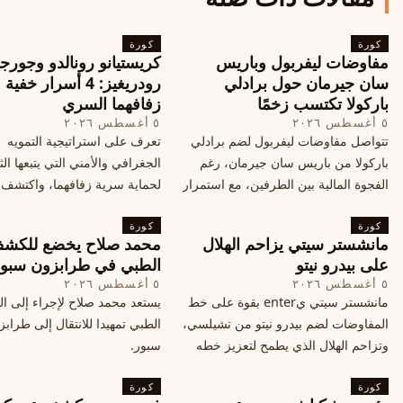
كورة
كورة
مفاوضات ليفربول وباريس
كريستيانو رونالدو وجورجي
سان جيرمان حول برادلي
رودريغيز: 4 أسرار خفي
باركولا تكتسب زخمًا
زفافهما السري
٥ أغسطس ٢٠٢٦
٥ أغسطس ٢٠٢٦
تتواصل مفاوضات ليفربول لضم برادلي
تعرف على استراتيجية التمويه
باركولا من باريس سان جيرمان، رغم
الجغرافي والأمني التي يتبعها الث
الفجوة المالية بين الطرفين، مع استمرار
لحماية سرية زفافهما، واكتشف
المحادثات لتحقيق صفقة ممكنة قبل
التفاصيل الحصرية حول الحفل 
كورة
إغلاق سوق الانتقالات
كورة
في البرتغال، واعرف ما هي ال
مانشستر سيتي يزاحم الهلال
محمد صلاح يخضع للكش
القادمة في هذا الحدث العالمي
على بيدرو نيتو
الطبي في طرابزون سبو
٥ أغسطس ٢٠٢٦
٥ أغسطس ٢٠٢٦
مانشستر سيتي يenter بقوة على خط
يستعد محمد صلاح لإجراء إلى 
المفاوضات لضم بيدرو نيتو من تشيلسي،
الطبي تمهيدا للانتقال إلى طراب
وتزاحم الهلال الذي يطمح لتعزيز خطه
سبور.
الهجومي، ما هي تفاصيل الصفقة؟
كورة
كورة