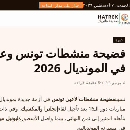
الجمعة، ٧ أغسطس ٢٠٢٦
أخبار على مدار الساعة
HATREK
صحيفة هاتريك
كورة
فضيحة منشطات تونس وعاصف
في المونديال 2026
٤ يوليو ٢٠٢٦
·
3 دقيقة قراءة
تسببت
فضيحة منشطات لاعبي تونس
في أزمة جديدة بمونديال 2026، بينما تهد
مباريات دور الـ16 بعد تأجيل لقاء
إنجلترا والمكسيك
. وفي ذات 
بتأهله المثير إلى ثمن النهائي، بينما واصل الأسطورة
ليونيل م
في مسيرته المونديالية.