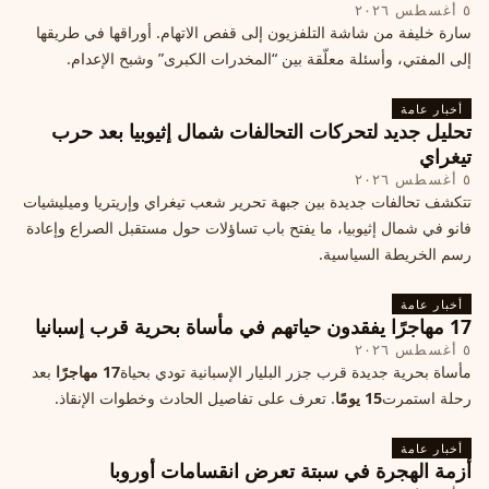
٥ أغسطس ٢٠٢٦
سارة خليفة من شاشة التلفزيون إلى قفص الاتهام. أوراقها في طريقها
إلى المفتي، وأسئلة معلّقة بين “المخدرات الكبرى” وشبح الإعدام.
أخبار عامة
تحليل جديد لتحركات التحالفات شمال إثيوبيا بعد حرب
تيغراي
٥ أغسطس ٢٠٢٦
تتكشف تحالفات جديدة بين جبهة تحرير شعب تيغراي وإريتريا وميليشيات
فانو في شمال إثيوبيا، ما يفتح باب تساؤلات حول مستقبل الصراع وإعادة
رسم الخريطة السياسية.
أخبار عامة
17 مهاجرًا يفقدون حياتهم في مأساة بحرية قرب إسبانيا
٥ أغسطس ٢٠٢٦
مأساة بحرية جديدة قرب جزر البليار الإسبانية تودي بحياة
17 مهاجرًا
بعد
رحلة استمرت
15 يومًا
. تعرف على تفاصيل الحادث وخطوات الإنقاذ.
أخبار عامة
أزمة الهجرة في سبتة تعرض انقسامات أوروبا