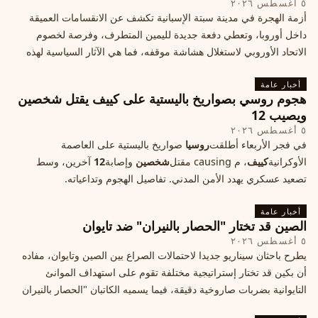
٥ أغسطس ٢٠٢٦
أزمة الهجرة في مدينة سبتة الإسبانية تكشف عن الانقسامات العميقة
داخل أوروبا، وتعطي دفعة جديدة لليمين المتطرف، وفرصة لخصوم
الاتحاد الأوروبي لاستغلال هشاشة موقفه، فما هي الآثار السياسية لهذه
الأزمة؟
أخبار عامة
هجوم روسي بصواريخ باليستية على كييف يقتل شخصين
ويصيب 12
٥ أغسطس ٢٠٢٦
في فجر الأربعاء أطلقت
روسيا
صواريخ باليستية على العاصمة
الأوكرانية
كييف
، م causing مقتل
شخصين
وإصابة
12
آخرين، وسط
تصعيد عسكري يهدد الأمن المدني. تفاصيل الهجوم وتداعياته.
أخبار عامة
الصين قد تختار "الحصار بالنيران" ضد تايوان
٥ أغسطس ٢٠٢٦
يطرح باحثان سيناريو جديدا لاحتمالات الصراع بين الصين وتايوان، مفاده
أن بكين قد تختار إستراتيجية مختلفة تقوم على استهداف الموانئ
التايوانية بضربات صاروخية دقيقة، فيما يسميه الكاتبان "الحصار بالنيران