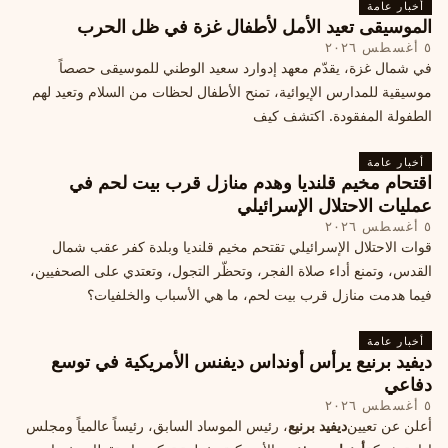
أخبار عامة
الموسيقى تعيد الأمل لأطفال غزة في ظل الحرب
٥ أغسطس ٢٠٢٦
في شمال غزة، يقدّم معهد إدوارد سعيد الوطني للموسيقى حصصاً
موسيقية للمدارس الإيوائية، تمنح الأطفال لحظات من السلام وتعيد لهم
الطفولة المفقودة. اكتشف كيف
أخبار عامة
اقتحام مخيم قلنديا وهدم منازل قرب بيت لحم في
عمليات الاحتلال الإسرائيلي
٥ أغسطس ٢٠٢٦
قوات الاحتلال الإسرائيلي تقتحم مخيم قلنديا وبلدة كفر عقب شمال
القدس، وتمنع أداء صلاة الفجر، وتحظّر التجول، وتعتدي على الصحفيين،
فيما هدمت منازل قرب بيت لحم، ما هي الأسباب والخلفيات؟
أخبار عامة
ديفيد برنيع يرأس أونداس ديفنس الأمريكية في توسع
دفاعي
٥ أغسطس ٢٠٢٦
أعلن عن تعيين
ديفيد برنيع
، رئيس الموساد السابق، رئيساً عالمياً ومجلس