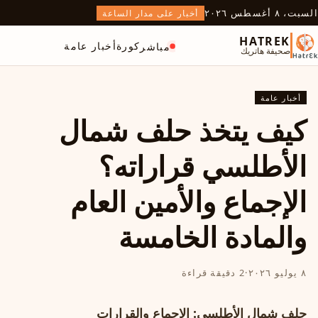
السبت، ٨ أغسطس ٢٠٢٦
أخبار على مدار الساعة
HATREK
كورة
أخبار عامة
مباشر
صحيفة هاتريك
أخبار عامة
كيف يتخذ حلف شمال
الأطلسي قراراته؟
الإجماع والأمين العام
والمادة الخامسة
٨ يوليو ٢٠٢٦
·
2 دقيقة قراءة
حلف شمال الأطلسي: الإجماع والقرارات