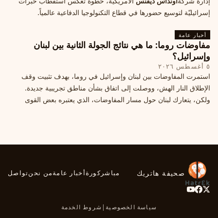
إدارة شركة
أونداس ديفنس
الأمريكية، خطوة تعكس استقطاب خبرات
إسرائيليّة لتوسيع حضورها في قطاع التكنولوجيا الدفاعية عالمياً.
أخبار عامة
مفاوضات روما: ما هي نتائج الجولة الثانية بين لبنان
وإسرائيل؟
٥ أغسطس ٢٠٢٦
استمرت المفاوضات بين لبنان وإسرائيل في روما، بهدف تثبيت وقف
الإطلاق النار الهش، ووصلت إلى اتفاق بشأن مناطق تجريبية جديدة.
ولكن، يتعارك لبنان حول مسار المفاوضات، الذي يعتبره بعض القوى
السياسية مدخلا لمعالجة الملفات العالقة، فيما يرى otros أنها تنازلات
ميدانية.
صحيفة هاتريك
مباشر
كورة
أخبار عامة
من نحن
تواصل
سياسة الخصوصية
|
شروط الخدمة