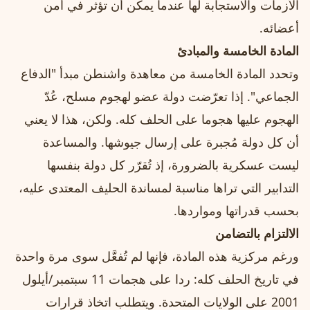
الأزمات والاستجابة لها عندما يمكن أن تؤثر في أمن
أعضائه.
المادة الخامسة والمبادئ
وتحدد المادة الخامسة من معاهدة واشنطن مبدأ "الدفاع
الجماعي". إذا تعرّضت دولة عضو لهجوم مسلح، عُدّ
الهجوم عليها هجوما على الحلف كله. ولكن، هذا لا يعني
أن كل دولة مُجبرة على إرسال جيوشها. والمساعدة
ليست عسكرية بالضرورة، إذ تُقرّر كل دولة بنفسها
التدابير التي تراها مناسبة لمساندة الحليف المعتدى عليه،
بحسب قدراتها ومواردها.
الالتزام بالتضامن
ورغم مركزية هذه المادة، فإنها لم تُفعَّل سوى مرة واحدة
في تاريخ الحلف كله: ردا على هجمات 11 سبتمبر/أيلول
2001 على الولايات المتحدة. ويتطلب اتخاذ قرارات