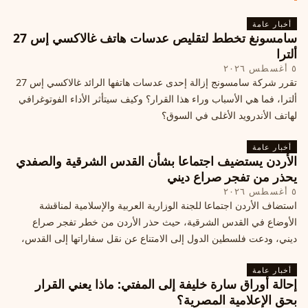
أخبار عامة
سامسونغ تخطط لتقليص عدسات هاتف غالاكسي إس 27
ألترا
٥ أغسطس ٢٠٢٦
تقرر شركة سامسونج إزالة إحدى عدسات هاتفها الرائد غالاكسي إس 27
ألترا، فما هي الأسباب وراء هذا القرار؟ وكيف سيتأثر الأداء الفوتوغرافي
لهاتف الأندرويد الأغلى في السوق؟
أخبار عامة
الأردن يستضيف اجتماعا بشأن القدس الشرقية والصفدي
يحذر من تفجر صراع ديني
٥ أغسطس ٢٠٢٦
استضاف الأردن اجتماعا للجنة الوزارية العربية والإسلامية لمناقشة
الأوضاع في القدس الشرقية، حيث حذر الأردن من خطر تفجر صراع
ديني، ودعت فلسطين الدول إلى الامتناع عن نقل سفاراتها إلى القدس،
ما يزيد التوتر في المنطقة
أخبار عامة
إحالة أوراق سارة خليفة إلى المفتي: ماذا يعني القرار
بحق الإعلامية المصرية؟