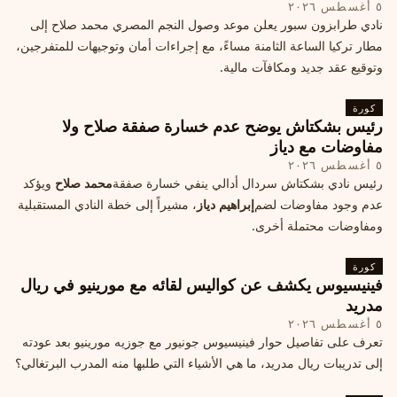
٥ أغسطس ٢٠٢٦
نادي طرابزون سبور يعلن موعد وصول النجم المصري محمد صلاح إلى
مطار تركيا الساعة الثامنة مساءً، مع إجراءات أمان وتوجيهات للمتفرجين،
وتوقيع عقد جديد ومكافآت مالية.
كورة
رئيس بشكتاش يوضح عدم خسارة صفقة صلاح ولا
مفاوضات مع دياز
٥ أغسطس ٢٠٢٦
رئيس نادي بشكتاش سردال أدالي ينفي خسارة صفقة
محمد صلاح
ويؤكد
عدم وجود مفاوضات لضم
إبراهيم دياز
، مشيراً إلى خطة النادي المستقبلية
ومفاوضات محتملة أخرى.
كورة
فينيسيوس يكشف عن كواليس لقائه مع مورينيو في ريال
مدريد
٥ أغسطس ٢٠٢٦
تعرف على تفاصيل حوار فينيسيوس جونيور مع جوزيه مورينيو بعد عودته
إلى تدريبات ريال مدريد، ما هي الأشياء التي طلبها منه المدرب البرتغالي؟