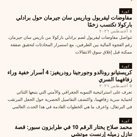
كورة
مفاوضات ليفربول وباريس سان جيرمان حول برادلي
باركولا تكتسب زخمًا
٥ أغسطس ٢٠٢٦
تتواصل مفاوضات ليفربول لضم برادلي باركولا من باريس سان جيرمان،
رغم الفجوة المالية بين الطرفين، مع استمرار المحادثات لتحقيق صفقة
ممكنة قبل إغلاق سوق الانتقالات
كورة
كريستيانو رونالدو وجورجينا رودريغيز: 4 أسرار خفية وراء
زفافهما السري
٥ أغسطس ٢٠٢٦
تعرف على استراتيجية التمويه الجغرافي والأمني التي يتبعها الثنائي
لحماية سرية زفافهما، واكتشف التفاصيل الحصرية حول الحفل المرتقب
في البرتغال، واعرف ما هي الخطوات القادمة في هذا الحدث العالمي
كورة
محمد صلاح يختار الرقم 10 في طرابزون سبور: قصة
تنازل زميله إرنست موتشي