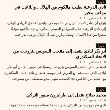
كورة
نادي الدرعية يطلب مالكوم من الهلال.. واللاعب في
موقف محير
٥ أغسطس ٢٠٢٦
يُتوقع أن يغادر النجم البرازيلي مالكوم دي أوليفيرا عملاق الرياض الهلال،
إلى نادي الدرعية خلال الميركاتو الصيفي الحالي. ويتخذ مالكوم موقفًا
محيرًا من هذا الانتقال، وسط تقارير تفيد أن الهلال يرحب بفراقته.
كورة
أبو بكر ليادي ينتقل إلى منتخب السويس بتروجت من
الاتحاد السكندري
٥ أغسطس ٢٠٢٦
استغنى نادي منتخب السويس بتروجت رسميًا عن ظهيره الأيمن أبو بكر
ليادي، الذي سيساهم مع الفريق في موسم جديد. وتعاقد الاتحاد السكندري
مع العديد من اللاعبين هذا الصيف، منهم ميدو مصطفى من سموحة.
كورة
محمد صلاح ينتقل إلى طرابزون سبور التركي
٥ أغسطس ٢٠٢٦
نادي طرابزون سبور التركي يعلن بدء مفاوضاته مع محمد صلاح تمهيدا