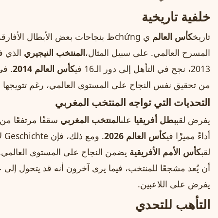
خلفية تاريخية
تاريخ
كأس العالم
ي chứngظ بنجاحات بعض الأبطال الأ
المسرح العالمي. على سبيل المثال،
المنتخب النيجيري
الذي فا
2013، نجح في التأهل إلى دور الـ16 في
كأس العالم 2014
. في
من تحقيق نفس النجاح على المستوى العالمي، رغم تتويجها ب
التحديات التي تواجه المنتخب المغربي
يفرض لقب
بطل أفريقيا
على
المنتخب المغربي
سقفًا مرتفعًا من 
أداءً مميزًا في
كأس العالم 2026
. و
لقب
كأس الأمم الأفريقية
يضمن النجاح على المستوى العالمي. 
أن يُعد مشجعًا للمنتخب، فيما يرى آخرون أنه قد يتحول إل
يفرض على اللاعبين.
التأهب للتحدي