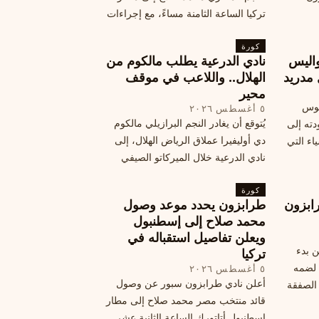
تركيا الساعة الثامنة مساءً، مع إجراءات
أمان وتوجيهات للمتفرجين، وتوقيع عقد
كورة
جديد ومكافآت مالية.
اليس
نادي الدرعية يطلب مالكوم من
 مدريد
الهلال.. واللاعب في موقف
محير
يوس
٥ أغسطس ٢٠٢٦
يُتوقع أن يغادر النجم البرازيلي مالكوم
دته إلى
دي أوليفيرا عملاق الرياض الهلال، إلى
اء التي
نادي الدرعية خلال الميركاتو الصيفي
الحالي. ويتخذ مالكوم موقفًا محيرًا من
كورة
هذا الانتقال، وسط تقارير تفيد أن الهلال
ابزون
طرابزون يحدد موعد وصول
يرحب بفراقته.
محمد صلاح إلى إسطنبول
ويعلن تفاصيل استقباله في
ن بدء
تركيا
 لضمه
٥ أغسطس ٢٠٢٦
أعلن نادي طرابزون سبور عن وصول
الصفقة
قائد منتخب مصر محمد صلاح إلى مطار
إسطنبول أتاتورك الساعة الثانية عشر