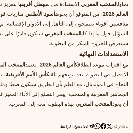
يحاول
المنتخب المغربي
الاستفادة من لقب
بطل أفريقيا
لتعزيز ثق
العالم 2026
. من المتوقع أن يخوض
أسود الأطلس
مباريات قو
منافسين أقوياء يطمحون إلى التأهل إلى الأدوار الإقصائية. مع 
السؤال حول ما إذا كان
المنتخب المغربي
سيكون قادرًا على تح
سيتعرض للخروج المبكر من البطولة.
الاستعدادات النهائية
مع اقتراب موعد انطلاق
كأس العالم 2026
، يعتمد
المنتخب الم
الأفضل في البطولة. بعد تتويجهم بلقب
كأس الأمم الأفريقية
، ي
النجاح في المونديال، مع العلم بأن الطريق سيكون صعبًا ومليئ
الجماهير المغربية والمنتخب، يبقى التطلع إلى الأداء المميز في
أن يعود
المنتخب المغربي
بهذه البطولة معه إلى المغرب.
مشاركة:
نسخ الرابط