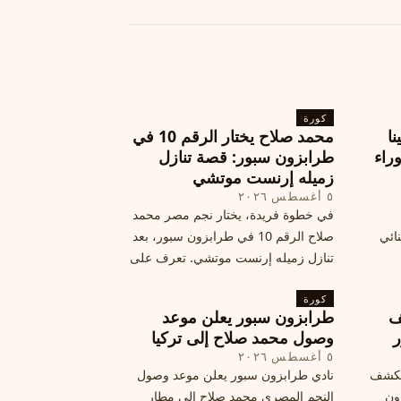
كورة
نا
محمد صلاح يختار الرقم 10 في
ة وراء
طرابزون سبور: قصة تنازل
زميله إرنست موتشي
٥ أغسطس ٢٠٢٦
في خطوة فريدة، يختار نجم مصر محمد
نائي
صلاح الرقم 10 في طرابزون سبور، بعد
تنازل زميله إرنست موتشي. تعرف على
المرتقب
تفاصيل هذه اللفتة الرائعة.
خطوات
كورة
ف
طرابزون سبور يعلن موعد
ر
وصول محمد صلاح إلى تركيا
٥ أغسطس ٢٠٢٦
الكشف
نادي طرابزون سبور يعلن موعد وصول
زون
النجم المصري محمد صلاح إلى مطار