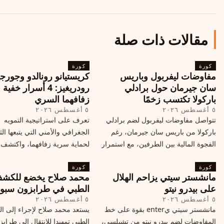
مقالات ذات صلة
كورة
كورة
مفاوضات ليفربول وباريس
كريستيانو رونالدو وجورجي
سان جيرمان حول برادلي
رودريغيز: 4 أسرار خفي
باركولا تكتسب زخمًا
زفافهما السري
٥ أغسطس ٢٠٢٦
٥ أغسطس ٢٠٢٦
تتواصل مفاوضات ليفربول لضم برادلي
تعرف على استراتيجية التمويه
باركولا من باريس سان جيرمان، رغم
الجغرافي والأمني التي يتبعها الث
الفجوة المالية بين الطرفين، مع استمرار
لحماية سرية زفافهما، واكتشف
المحادثات لتحقيق صفقة ممكنة قبل
التفاصيل الحصرية حول الحفل 
كورة
إغلاق سوق الانتقالات
كورة
في البرتغال، واعرف ما هي ال
مانشستر سيتي يزاحم الهلال
محمد صلاح يخضع للكش
القادمة في هذا الحدث العالمي
على بيدرو نيتو
الطبي في طرابزون سبو
٥ أغسطس ٢٠٢٦
٥ أغسطس ٢٠٢٦
مانشستر سيتي يenter بقوة على خط
يستعد محمد صلاح لإجراء إلى 
المفاوضات لضم بيدرو نيتو من تشيلسي،
الطبي تمهيدا للانتقال إلى طراب