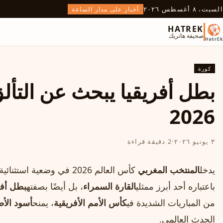
السبت، ٨ أغسطس ٢٠٢٦
أخبار على مدار الساعة
HATREK
صحيفة هاتريك
كورة
بطل أفريقيا يبحث عن التأل
2026
٣ يونيو ٢٠٢٦
·
2 دقيقة قراءة
يدخل
المنتخب المغربي
كأس العالم 2026 في وضعي
باعتباره أحد أبرز ممثلي
القارة السمراء
، بل أيضًا بصفته
بطل أفر
من المباريات الشديدة في
كأس الأمم الأفريقية
، يمنح
أسود الأ
الحدث العالمي.