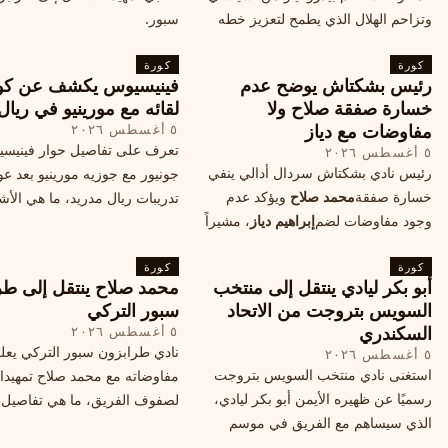
وتزاحم الهلال الذي يطمح لتعزيز خطه
سبور.
الهجومي، ما هي تفاصيل الصفقة؟
كورة
كورة
رئيس بشكتاش يوضح عدم
فينيسيوس يكشف عن كو
خسارة صفقة صلاح ولا
لقائه مع مورينيو في ريال
مفاوضات مع دياز
٥ أغسطس ٢٠٢٦
تعرف على تفاصيل حوار فينيس
٥ أغسطس ٢٠٢٦
رئيس نادي بشكتاش سردال أدالي ينفي
جونيور مع جوزيه مورينيو بعد عو
خسارة صفقة
محمد صلاح
ويؤكد عدم
تدريبات ريال مدريد، ما هي الأشي
وجود مفاوضات لضم
إبراهيم دياز
، مشيراً
طلبها منه المدرب البرتغالي؟
إلى خطة النادي المستقبلية ومفاوضات
كورة
محتملة أخرى.
كورة
أبو بكر ليادي ينتقل إلى منتخب
محمد صلاح ينتقل إلى طر
السويس بتروجت من الاتحاد
سبور التركي
السكندري
٥ أغسطس ٢٠٢٦
نادي طرابزون سبور التركي يعل
٥ أغسطس ٢٠٢٦
استغنى نادي منتخب السويس بتروجت
مفاوضاته مع محمد صلاح تمهيدا
رسميًا عن ظهيره الأيمن أبو بكر ليادي،
لصفوف الفريق، ما هي تفاصيل 
الذي سيساهم مع الفريق في موسم
ومتى سيتم الإعلان عنها رسمياً؟
جديد. وتعاقد الاتحاد السكندري مع العديد