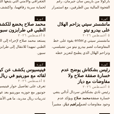
باركولا من باريس سان جيرمان، رغم
الجغرافي والأمني التي يتبعها الث
الفجوة المالية بين الطرفين، مع استمرار
لحماية سرية زفافهما، واكتشف
المحادثات لتحقيق صفقة ممكنة قبل
التفاصيل الحصرية حول الحفل 
كورة
إغلاق سوق الانتقالات
كورة
في البرتغال، واعرف ما هي ال
مانشستر سيتي يزاحم الهلال
محمد صلاح يخضع للكش
القادمة في هذا الحدث العالمي
على بيدرو نيتو
الطبي في طرابزون سبو
٥ أغسطس ٢٠٢٦
٥ أغسطس ٢٠٢٦
مانشستر سيتي يenter بقوة على خط
يستعد محمد صلاح لإجراء إلى 
المفاوضات لضم بيدرو نيتو من تشيلسي،
الطبي تمهيدا للانتقال إلى طراب
وتزاحم الهلال الذي يطمح لتعزيز خطه
سبور.
الهجومي، ما هي تفاصيل الصفقة؟
كورة
كورة
رئيس بشكتاش يوضح عدم
فينيسيوس يكشف عن كو
خسارة صفقة صلاح ولا
لقائه مع مورينيو في ريال
مفاوضات مع دياز
٥ أغسطس ٢٠٢٦
تعرف على تفاصيل حوار فينيس
٥ أغسطس ٢٠٢٦
رئيس نادي بشكتاش سردال أدالي ينفي
جونيور مع جوزيه مورينيو بعد عو
خسارة صفقة
محمد صلاح
ويؤكد عدم
تدريبات ريال مدريد، ما هي الأشي
وجود مفاوضات لضم
إبراهيم دياز
، مشيراً
طلبها منه المدرب البرتغالي؟
إلى خطة النادي المستقبلية ومفاوضات