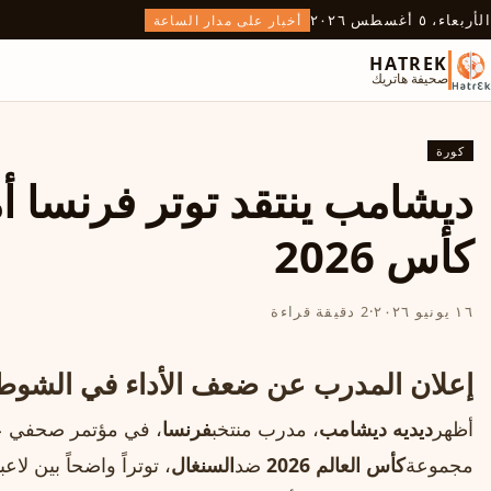
الأربعاء، ٥ أغسطس ٢٠٢٦
أخبار على مدار الساعة
HATREK
صحيفة هاتريك
كورة
ديشامب ينتقد توتر فرنسا أ
كأس 2026
١٦ يونيو ٢٠٢٦
·
2 دقيقة قراءة
إعلان المدرب عن ضعف الأداء في الشوط 
أظهر
ديديه ديشامب
، مدرب منتخب
فرنسا
، في مؤتمر صحفي عقب
مجموعة
كأس العالم 2026
ضد
السنغال
، توتراً واضحاً بين ل