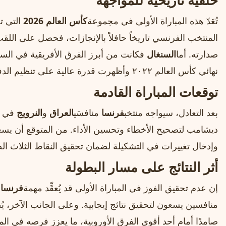
خلفية تاريخية للمواجهة
تُعَدّ هذه المباراة الأولى في مجموعة
كأس العالم 2026
التي تض
صدارته. أما
السنغال
فكانت من أبرز الفرق الأفريقية في ال
نهائي كأس العالم ٢٠٢٢ وأظهرت قدرة عالية على تنظيم الدفاع والهجوم.
توقعات المباراة القادمة
بعد التعادل، سيواجه منتخب
فرنسا
منافسَي
العراق
و
النرويج
في مب
ديشامب لتصحيح الأخطاء وتحسين الأداء. من المتوقع أن يسع
وإدخال تغييرات في التشكيلة لضمان تحقيق النقاط الثلاث ا
أثر النتائج على مسار البطولة
إن عدم تحقيق الفوز في المباراة الأولى قد يُعقِّد مهمة
فرنسا
ف
منافسين يسعون لتحقيق نتائج إيجابية. وعلى الجانب الآخر، يُ
صامدًا أمام أحد أقوى الفرق الأوروبية، ما يعزز فرصه في المناف