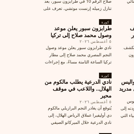
نائي
صلاح الرقم 10 في طرابزون سبور، بعد
تنازل زميله إرنست موتشي. تعرف على
المرتقب
تفاصيل هذه اللفتة الرائعة.
خطوات
كورة
ف
طرابزون سبور يعلن موعد
ر
وصول محمد صلاح إلى تركيا
٥ أغسطس ٢٠٢٦
الكشف
نادي طرابزون سبور يعلن موعد وصول
زون
النجم المصري محمد صلاح إلى مطار
تركيا الساعة الثامنة مساءً، مع إجراءات
أمان وتوجيهات للمتفرجين، وتوقيع عقد
كورة
جديد ومكافآت مالية.
اليس
نادي الدرعية يطلب مالكوم من
 مدريد
الهلال.. واللاعب في موقف
محير
يوس
٥ أغسطس ٢٠٢٦
يُتوقع أن يغادر النجم البرازيلي مالكوم
دته إلى
دي أوليفيرا عملاق الرياض الهلال، إلى
اء التي
نادي الدرعية خلال الميركاتو الصيفي
الحالي. ويتخذ مالكوم موقفًا محيرًا من