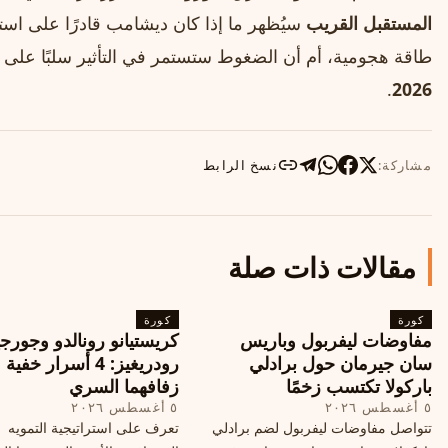
المستقبل القريب
سيُظهر ما إذا كان ديشامب قادرًا على استع
طاقة هجومية، أم أن الضغوط ستستمر في التأثير سلبًا على
.
2026
مشاركة:
نسخ الرابط
مقالات ذات صلة
كورة
كورة
مفاوضات ليفربول وباريس
كريستيانو رونالدو وجورجي
سان جيرمان حول برادلي
رودريغيز: 4 أسرار خفي
باركولا تكتسب زخمًا
زفافهما السري
٥ أغسطس ٢٠٢٦
٥ أغسطس ٢٠٢٦
تتواصل مفاوضات ليفربول لضم برادلي
تعرف على استراتيجية التمويه