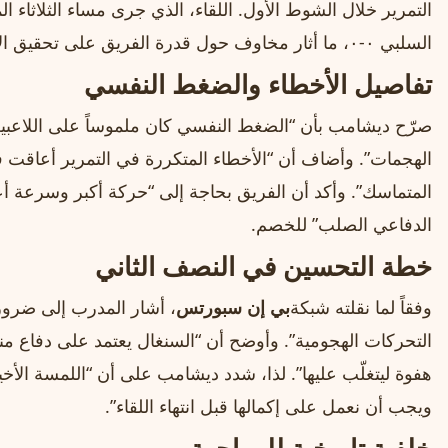
السلبي ٠-٠، ما أثار مخاوف حول قدرة الفريق على تحقيق الانطلاق القوي المتوقع منه في البطولة.
تفاصيل الأخطاء والضغط النفسي
صرّح ديشامب بأن “الضغط النفسي كان ملموساً على اللاعبين، 
الهجمات”. وأضاف أن “الأخطاء المتكررة في التمرير أعاقت 
المتماسك”. وأكد أن الفريق بحاجة إلى “حركة أكبر وسرعة أع
الدفاعي الصلب” للخصم.
خطة التحسين في النصف الثاني
وفقاً لما نقلته شبكة
بي إن سبورتس
، أشار المدرب إلى ضرور
التحركات الهجومية”. وأوضح أن “السنغال يعتمد على دفاع 
هفوة ليتغلّب عليها”. لذا، شدد ديشامب على أن “اللمسة الأخيرة
ويجب أن نعمل على إكمالها قبل انتهاء اللقاء”.