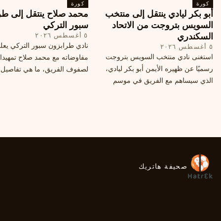
كورة
محتملة أخرى.
كورة
أبو بكر ليادي ينتقل إلى منتخب
محمد صلاح ينتقل إلى طر
السويس بتروجت من الاتحاد
سبور التركي
السكندري
٥ أغسطس ٢٠٢٦
نادي طرابزون سبور التركي يعل
٥ أغسطس ٢٠٢٦
استغنى نادي منتخب السويس بتروجت
مفاوضاته مع محمد صلاح تمهيدا
رسميًا عن ظهيره الأيمن أبو بكر ليادي،
لصفوف الفريق، ما هي تفاصيل 
الذي سيساهم مع الفريق في موسم
ومتى سيتم الإعلان عنها رسمياً؟
جديد. وتعاقد الاتحاد السكندري مع العديد
من اللاعبين هذا الصيف، منهم ميدو
مصطفى من سموحة.
صحيفة هاتريك