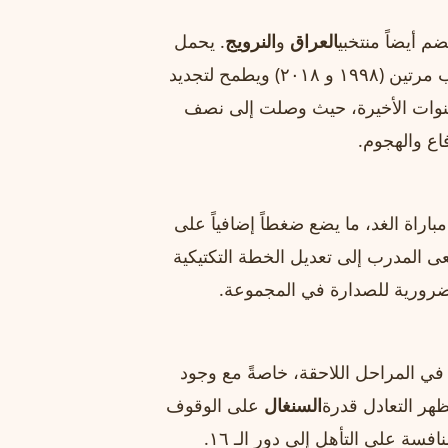
م أيضاً منتخبي
العراق
و
النرويج
. يحمل
المنتخب الفرنسي تاريخاً حافلاً بالإنجازات، فحصل على اللقب مرتين (١٩٩٨ و ٢٠١٨) ويطمح لتجديد
سنوات الأخيرة، حيث وصلت إلى نصف
اراة الغد، ما يضع ضغطاً إضافياً على
ى المدرب إلى تعديل الخطة التكتيكية
لضرورية للصدارة في المجموعة.
ي المراحل اللاحقة، خاصةً مع وجود
ظهر التعادل قدرة
السنغال
على الوقوف
سة على التأهل إلى دور الـ ١٦.