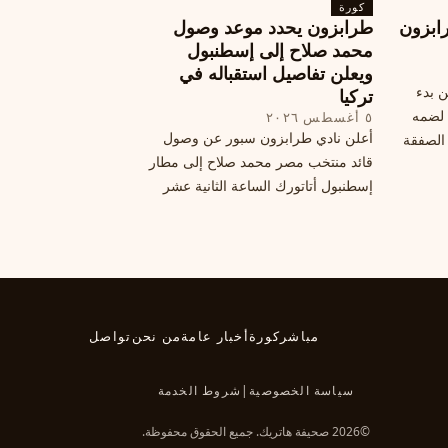
كورة
هذا الانتقال، وسط تقارير تفيد أن الهلال
ابزون
طرابزون يحدد موعد وصول
يرحب بفراقته.
محمد صلاح إلى إسطنبول
ويعلن تفاصيل استقباله في
ن بدء
تركيا
 لضمه
٥ أغسطس ٢٠٢٦
أعلن نادي طرابزون سبور عن وصول
الصفقة
قائد منتخب مصر محمد صلاح إلى مطار
إسطنبول أتاتورك الساعة الثانية عشر
ظهرًا يوم الأربعاء، مع تفاصيل العقد
والرواتب ومواعيد المباريات القادمة.
تعرف على كل ما يتعلق بالصفقة
التركية الكبرى.
مباشر
كورة
أخبار عامة
من نحن
تواصل
سياسة الخصوصية
|
شروط الخدمة
©2026 صحيفة هاتريك. جميع الحقوق محفوظة.