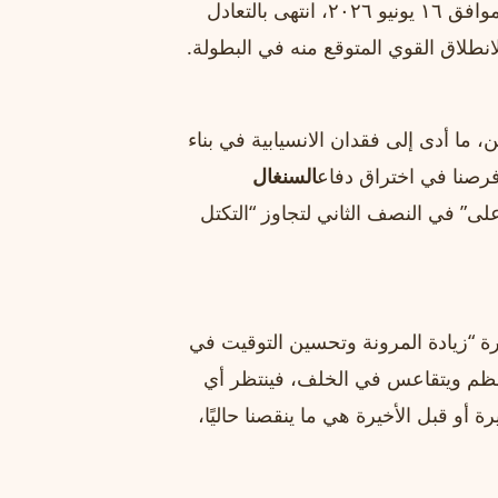
التمرير خلال الشوط الأول. اللقاء، الذي جرى مساء الثلاثاء الموافق ١٦ يونيو ٢٠٢٦، انتهى بالتعادل
ما أدى إلى فقدان الانسيابية في بناء
فرصنا في اختراق دفاع
السنغال
لى” في النصف الثاني لتجاوز “التكتل
ة “زيادة المرونة وتحسين التوقيت في
منظم ويتقاعس في الخلف، فينتظر أي
 أو قبل الأخيرة هي ما ينقصنا حاليًا،