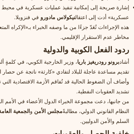
إشارة صريحة إلى إمكانية تنفيذ عمليات عسكرية في محيط ا
عسكرية» أدت إلى اعتقال
نيكولاس مادورو
في فنزويلا.
هذه الإجراءات تُعَدّ جزءًا من ما وصفه الخبراء بـ«الإكراه المت
مخاطر عدم الاستقرار الإقليمي.
ردود الفعل الكوبية والدولية
أشاد
برونو رودريغيز باريا
، وزير الخارجية الكوبي، في كلمةٍ ألق
تقديم مساعدة عاجلة للبلاد لتفادي «كارثة» ناتجة عن حصار 
وأضاف أن الضغوط الحالية قد تُفاقم الأزمة الاقتصادية التي ت
تشديد العقوبات النفطية.
من جانبها، دعت مجموعة الخبراء الدول الأعضاء في الأمم الم
النظام القانوني الدولي، مطالبةً
مجلس الأمن
و
الجمعية العامة
السلم والأمن الدوليين.
خلفية الحصار والعقوبات