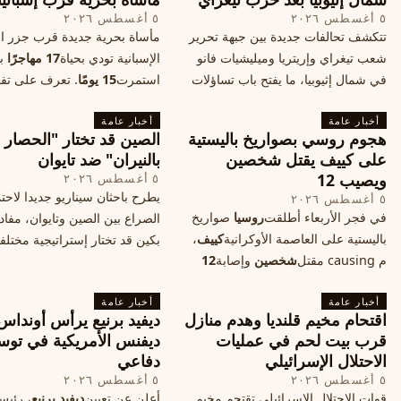
٥ أغسطس ٢٠٢٦
٥ أغسطس ٢٠٢٦
تتكشف تحالفات جديدة بين جبهة تحرير
مأساة بحرية جديدة قرب جزر الب
شعب تيغراي وإريتريا وميليشيات فانو
الإسبانية تودي بحياة
17 مهاجرًا
بع
في شمال إثيوبيا، ما يفتح باب تساؤلات
استمرت
15 يومًا
. تعرف على تف
حول مستقبل الصراع وإعادة رسم
الحادث وخطوات الإنقاذ.
أخبار عامة
الخريطة السياسية.
أخبار عامة
هجوم روسي بصواريخ باليستية
الصين قد تختار "الحصار
على كييف يقتل شخصين
بالنيران" ضد تايوان
ويصيب 12
٥ أغسطس ٢٠٢٦
يطرح باحثان سيناريو جديدا لاحت
٥ أغسطس ٢٠٢٦
في فجر الأربعاء أطلقت
روسيا
صواريخ
الصراع بين الصين وتايوان، مفاد
باليستية على العاصمة الأوكرانية
كييف
،
بكين قد تختار إستراتيجية مختلف
م causing مقتل
شخصين
وإصابة
12
على استهداف الموانئ التايواني
آخرين، وسط تصعيد عسكري يهدد الأمن
صاروخية دقيقة، فيما يسميه الكا
أخبار عامة
المدني. تفاصيل الهجوم وتداعياته.
أخبار عامة
"الحصار بالنيران
اقتحام مخيم قلنديا وهدم منازل
ديفيد برنيع يرأس أونداس
قرب بيت لحم في عمليات
ديفنس الأمريكية في توس
الاحتلال الإسرائيلي
دفاعي
٥ أغسطس ٢٠٢٦
٥ أغسطس ٢٠٢٦
قوات الاحتلال الإسرائيلي تقتحم مخيم
أعلن عن تعيين
ديفيد برنيع
، رئي