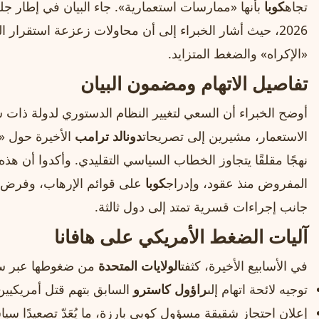
تجاه
كوبا
2026، حيث أشار الخبراء إلى أن محاولات زعزعة استقرار ا
«الإكراه» والضغط المتزايد.
تفاصيل الاتهام ومضمون البيان
أوضح الخبراء أن السعي لتغيير النظام الدستوري لدولة ذات 
الاستعمار، مشيرين إلى تصريحات
دونالد ترامب
الأخيرة حول «
نهجًا مقلقًا يتجاوز الخطاب السياسي التقليدي. وأكدوا أن ه
المفروض منذ عقود، وإدراج
كوبا
على قوائم الإرهاب، وفرض ق
جانب إجراءات قسرية تمتد إلى دول ثالثة.
آليات الضغط الأمريكي على هافانا
في الأسابيع الأخيرة، كثفت
الولايات المتحدة
من ضغوطها عبر سل
توجيه لائحة اتهام إلى
راؤول كاسترو
السابق بتهم قتل أمريكيين تعو
إعلان احتجاز شقيقة مسؤول كوبي بارزة، ما يُعَدّ تصعيدًا سياسيً