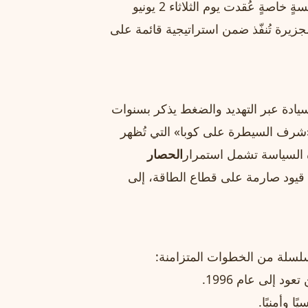
بأنها «ممارسات استعمارية». جاء البيان في إطار جلسةٍ خاصةٍ عُقدت يوم الثلاثاء 2 يونيو
لجزيرة تُنفّذ ضمن استراتيجية قائمة على
سيادة عبر التهديد والضغط يذكر بسنوات
شرف السيطرة على كوبا» التي تُظهر
ذه السياسة تشمل استمرار
الحصار
يود صارمة على قطاع الطاقة، إلى
سلة من الخطوات المتزامنة:
د إلى عام 1996.
ا وأمنيًا.