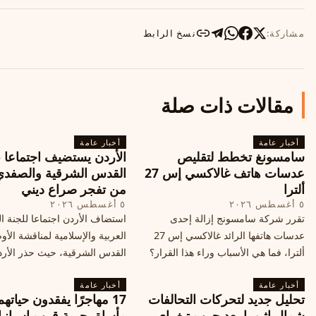
مشاركة:
نسخ الرابط
مقالات ذات صلة
أخبار عامة
أخبار عامة
سامسونغ تخطط لتقليص
الأردن يستضيف اجتماعا 
عدسات هاتف غالاكسي إس 27
القدس الشرقية والصفدي
ألترا
من تفجر صراع ديني
٥ أغسطس ٢٠٢٦
٥ أغسطس ٢٠٢٦
تقرر شركة سامسونج إزالة إحدى
استضاف الأردن اجتماعا للجنة ال
عدسات هاتفها الرائد غالاكسي إس 27
العربية والإسلامية لمناقشة الأ
ألترا، فما هي الأسباب وراء هذا القرار؟
القدس الشرقية، حيث حذر الأر
وكيف سيتأثر الأداء الفوتوغرافي لهاتف
خطر تفجر صراع ديني، ودعت 
أخبار عامة
الأندرويد الأغلى في السوق؟
أخبار عامة
الدول إلى الامتناع عن نقل سفارا
تحليل جديد لتحركات التحالفات
17 مهاجرًا يفقدون حياته
القدس، ما يزيد التوتر في المنط
شمال إثيوبيا بعد حرب تيغراي
مأساة بحرية قرب إسبانيا