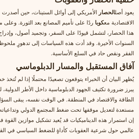
يعود أصل
الحصار
الأمريكي إلى أوائل الستينات، حين أصدرت و
الاقتصادية مع
كوبا
ردًا على تأميم المصانع بعد الثورة. وعلى م
هذا الحصار، لتشمل قيودًا على السفر، وتجميد أصول، وإدراج
السنوات الأخيرة. وقد أدت هذه السياسات إلى تدهورٍ ملحوظ 
الفقر ونقص حاد في السلع الأساسية.
آفاق المستقبل والمسار الدبلوماسي
يُظهر البيان أن الخبراء يتوقعون تصعيدًا محتملًا إذا لم تُتخ
يبرز ضرورة تكثيف الجهود الدبلوماسية داخل الأطر الدولية
الطاقة والاقتصاد في المنطقة. في الوقت نفسه، يبقى السؤال ق
مستعدة لتعديل موقفها تحت ضغط المجتمع الدولي وتداعياته ع
إن استمرار هذه الديناميكيات قد يُعيد تشكيل موازين القوة ف
عالمي حول شرعية العقوبات كأداةٍ للضغط السياسي في الق