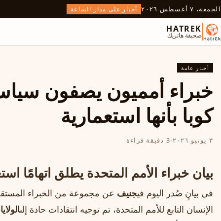
الجمعة، ٧ أغسطس ٢٠٢٦
أخبار على مدار الساعة
HATREK
صحيفة هاتريك
أخبار عامة
خبراء أمميون يصفون سيا
كوبا بأنها استعمارية
٣ يونيو ٢٠٢٦
·
3 دقيقة قراءة
بيان خبراء الأمم المتحدة يطلق اتهامًا استع
في بيانٍ صُدر اليوم في
جنيف
عن مجموعة من الخبراء المستق
الإنسان التابع للأمم المتحدة، تم توجيه انتقادات حادة إلى
الولاي