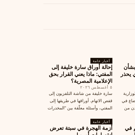
أخبار عامة
بشأن
إحالة أوراق سارة خليفة إلى
 يحذر
المفتي: ماذا يعني القرار بحق
الإعلامية المصرية؟
٥ أغسطس ٢٠٢٦
وزارية
سارة خليفة من شاشة التلفزيون إلى
وضاع في
قفص الاتهام. أوراقها في طريقها إلى
دن من
المفتي، وأسئلة معلّقة بين “المخدرات
فلسطين
الكبرى” وشبح الإعدام.
تها إلى
أخبار عامة
م في
أزمة الهجرة في سبتة تعرض
قة
انقسامات أوروبا