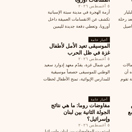
٥ أغسطس ٢٠٢٦
ليار
أزمة الهجرة في مدينة سبتة الإسبانية
د رحلة
تكشف عن الانقسامات العميقة داخل
اصيل
أوروبا، وتعطي دفعة جديدة لليمين
المتطرف، وفرصة لخصوم الاتحاد
أخبار عامة
الأوروبي لاستغلال هشاشة موقفه، فما
الموسيقى تعيد الأمل لأطفال
هي الآثار السياسية لهذه الأزمة؟
غزة في ظل الحرب
٥ أغسطس ٢٠٢٦
مالات
في شمال غزة، يقدّم معهد إدوارد سعيد
ه أن
الوطني للموسيقى حصصاً موسيقية
ة تقوم
للمدارس الإيوائية، تمنح الأطفال لحظات
ة بضربات
من السلام وتعيد لهم الطفولة المفقودة.
تبان
اكتشف كيف
أخبار عامة
مفاوضات روما: ما هي نتائج
ع
الجولة الثانية بين لبنان
وإسرائيل؟
٥ أغسطس ٢٠٢٦
س
استمرت المفاوضات بين لبنان وإسرائيل