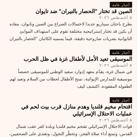
أخبار عامة
الصين قد تختار "الحصار بالنيران" ضد تايوان
٥ أغسطس ٢٠٢٦
يطرح باحثان سيناريو جديدا لاحتمالات الصراع بين الصين وتايوان، مفاده
أن بكين قد تختار إستراتيجية مختلفة تقوم على استهداف الموانئ
التايوانية بضربات صاروخية دقيقة، فيما يسميه الكاتبان "الحصار بالنيران
أخبار عامة
الموسيقى تعيد الأمل لأطفال غزة في ظل الحرب
٥ أغسطس ٢٠٢٦
في شمال غزة، يقدّم معهد إدوارد سعيد الوطني للموسيقى حصصاً
موسيقية للمدارس الإيوائية، تمنح الأطفال لحظات من السلام وتعيد لهم
الطفولة المفقودة. اكتشف كيف
أخبار عامة
اقتحام مخيم قلنديا وهدم منازل قرب بيت لحم في
عمليات الاحتلال الإسرائيلي
٥ أغسطس ٢٠٢٦
قوات الاحتلال الإسرائيلي تقتحم مخيم قلنديا وبلدة كفر عقب شمال
القدس، وتمنع أداء صلاة الفجر، وتحظّر التجول، وتعتدي على الصحفيين،