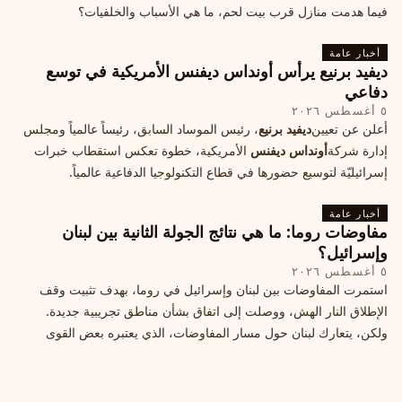
فيما هدمت منازل قرب بيت لحم، ما هي الأسباب والخلفيات؟
أخبار عامة
ديفيد برنيع يرأس أونداس ديفنس الأمريكية في توسع
دفاعي
٥ أغسطس ٢٠٢٦
أعلن عن تعيين
ديفيد برنيع
، رئيس الموساد السابق، رئيساً عالمياً ومجلس
إدارة شركة
أونداس ديفنس
الأمريكية، خطوة تعكس استقطاب خبرات
إسرائيليّة لتوسيع حضورها في قطاع التكنولوجيا الدفاعية عالمياً.
أخبار عامة
مفاوضات روما: ما هي نتائج الجولة الثانية بين لبنان
وإسرائيل؟
٥ أغسطس ٢٠٢٦
استمرت المفاوضات بين لبنان وإسرائيل في روما، بهدف تثبيت وقف
الإطلاق النار الهش، ووصلت إلى اتفاق بشأن مناطق تجريبية جديدة.
ولكن، يتعارك لبنان حول مسار المفاوضات، الذي يعتبره بعض القوى
السياسية مدخلا لمعالجة الملفات العالقة، فيما يرى otros أنها تنازلات
ميدانية.