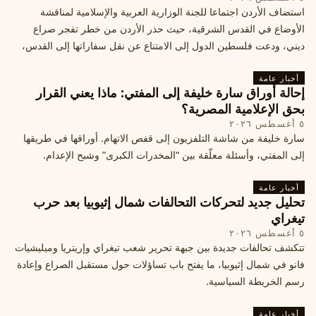
استضاف الأردن اجتماعا للجنة الوزارية العربية والإسلامية لمناقشة
الأوضاع في القدس الشرقية، حيث حذر الأردن من خطر تفجر صراع
ديني، ودعت فلسطين الدول إلى الامتناع عن نقل سفاراتها إلى القدس،
ما يزيد التوتر في المنطقة
أخبار عامة
إحالة أوراق سارة خليفة إلى المفتي: ماذا يعني القرار
بحق الإعلامية المصرية؟
٥ أغسطس ٢٠٢٦
سارة خليفة من شاشة التلفزيون إلى قفص الاتهام. أوراقها في طريقها
إلى المفتي، وأسئلة معلّقة بين “المخدرات الكبرى” وشبح الإعدام.
أخبار عامة
تحليل جديد لتحركات التحالفات شمال إثيوبيا بعد حرب
تيغراي
٥ أغسطس ٢٠٢٦
تتكشف تحالفات جديدة بين جبهة تحرير شعب تيغراي وإريتريا وميليشيات
فانو في شمال إثيوبيا، ما يفتح باب تساؤلات حول مستقبل الصراع وإعادة
رسم الخريطة السياسية.
أخبار عامة