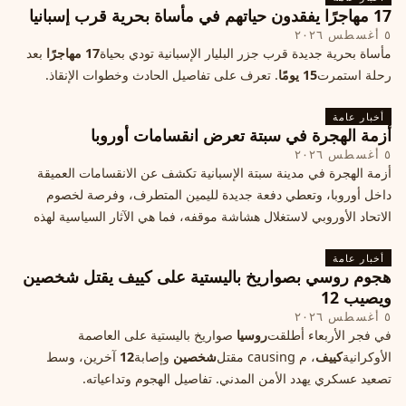
17 مهاجرًا يفقدون حياتهم في مأساة بحرية قرب إسبانيا
٥ أغسطس ٢٠٢٦
مأساة بحرية جديدة قرب جزر البليار الإسبانية تودي بحياة
17 مهاجرًا
بعد
رحلة استمرت
15 يومًا
. تعرف على تفاصيل الحادث وخطوات الإنقاذ.
أخبار عامة
أزمة الهجرة في سبتة تعرض انقسامات أوروبا
٥ أغسطس ٢٠٢٦
أزمة الهجرة في مدينة سبتة الإسبانية تكشف عن الانقسامات العميقة
داخل أوروبا، وتعطي دفعة جديدة لليمين المتطرف، وفرصة لخصوم
الاتحاد الأوروبي لاستغلال هشاشة موقفه، فما هي الآثار السياسية لهذه
الأزمة؟
أخبار عامة
هجوم روسي بصواريخ باليستية على كييف يقتل شخصين
ويصيب 12
٥ أغسطس ٢٠٢٦
في فجر الأربعاء أطلقت
روسيا
صواريخ باليستية على العاصمة
الأوكرانية
كييف
، م causing مقتل
شخصين
وإصابة
12
آخرين، وسط
تصعيد عسكري يهدد الأمن المدني. تفاصيل الهجوم وتداعياته.