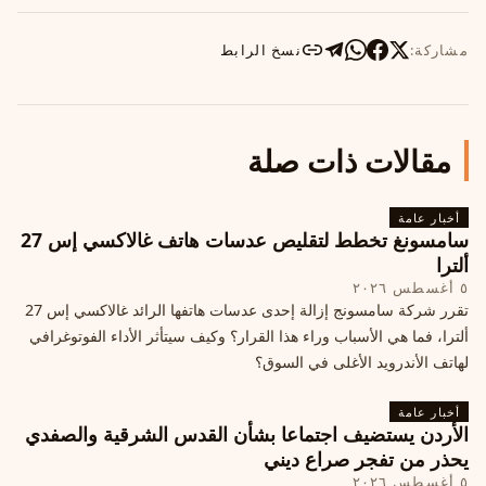
مشاركة:
نسخ الرابط
مقالات ذات صلة
أخبار عامة
سامسونغ تخطط لتقليص عدسات هاتف غالاكسي إس 27
ألترا
٥ أغسطس ٢٠٢٦
تقرر شركة سامسونج إزالة إحدى عدسات هاتفها الرائد غالاكسي إس 27
ألترا، فما هي الأسباب وراء هذا القرار؟ وكيف سيتأثر الأداء الفوتوغرافي
لهاتف الأندرويد الأغلى في السوق؟
أخبار عامة
الأردن يستضيف اجتماعا بشأن القدس الشرقية والصفدي
يحذر من تفجر صراع ديني
٥ أغسطس ٢٠٢٦