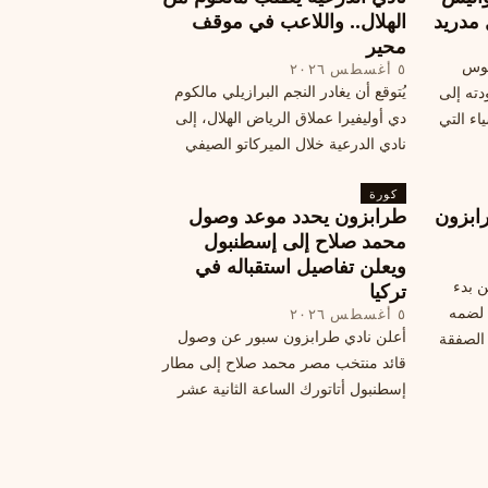
 مدريد
الهلال.. واللاعب في موقف
محير
يوس
٥ أغسطس ٢٠٢٦
يُتوقع أن يغادر النجم البرازيلي مالكوم
دته إلى
دي أوليفيرا عملاق الرياض الهلال، إلى
اء التي
نادي الدرعية خلال الميركاتو الصيفي
الحالي. ويتخذ مالكوم موقفًا محيرًا من
كورة
هذا الانتقال، وسط تقارير تفيد أن الهلال
ابزون
طرابزون يحدد موعد وصول
يرحب بفراقته.
محمد صلاح إلى إسطنبول
ويعلن تفاصيل استقباله في
ن بدء
تركيا
 لضمه
٥ أغسطس ٢٠٢٦
أعلن نادي طرابزون سبور عن وصول
الصفقة
قائد منتخب مصر محمد صلاح إلى مطار
إسطنبول أتاتورك الساعة الثانية عشر
ظهرًا يوم الأربعاء، مع تفاصيل العقد
والرواتب ومواعيد المباريات القادمة.
تعرف على كل ما يتعلق بالصفقة