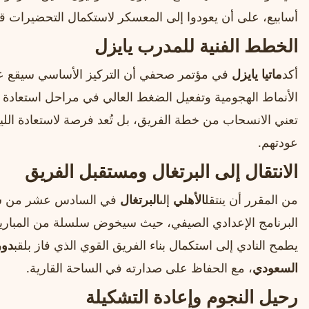
أسابيع، على أن يعودوا إلى المعسكر لاستكمال التحضيرات ق
الخطط الفنية للمدرب يايزل
أكد
ماتيا يايزل
في مؤتمر صحفي أن التركيز الأساسي سيقع على
الأنماط الهجومية وتفعيل الضغط العالي في مراحل استعادة 
تعني الانسحاب من خطة الفريق، بل تُعد فرصة لاستعادة اللي
عودتهم.
الانتقال إلى البرتغال ومستقبل الفريق
من المقرر أن ينتقل
الأهلي
إلى
البرتغال
في السادس عشر من ش
البرنامج الإعدادي الصيفي، حيث سيخوض سلسلة من المباريا
يطمح النادي إلى استكمال بناء الفريق القوي الذي فاز بلقب
دور
السعودي
، مع الحفاظ على صدارته في الساحة القارية.
رحيل النجوم وإعادة التشكيلة