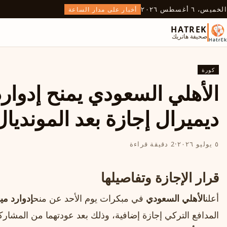
الخميس، ٦ أغسطس ٢٠٢٦
أخبار على مدار الساعة
HATREK
صحيفة هاتريك
كورة
الأهلي السعودي يمنح إدوار
ديميرال إجازة بعد المونديال
٥ يوليو ٢٠٢٦
·
2 دقيقة قراءة
قرار الإجازة وتفاصيلها
أعلن
الأهلي السعودي
في مبكرات يوم الأحد عن منح
إدوارد مي
المدافع التركي إجازة إضافية، وذلك بعد عودتهما من المشارك