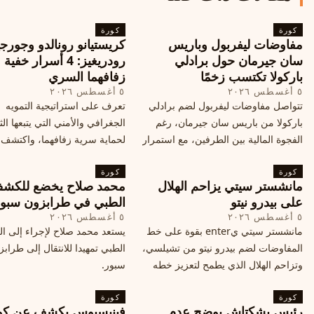
كورة
كورة
مفاوضات ليفربول وباريس
كريستيانو رونالدو وجورجي
سان جيرمان حول برادلي
رودريغيز: 4 أسرار خفي
باركولا تكتسب زخمًا
زفافهما السري
٥ أغسطس ٢٠٢٦
٥ أغسطس ٢٠٢٦
تتواصل مفاوضات ليفربول لضم برادلي
تعرف على استراتيجية التمويه
باركولا من باريس سان جيرمان، رغم
الجغرافي والأمني التي يتبعها الث
الفجوة المالية بين الطرفين، مع استمرار
لحماية سرية زفافهما، واكتشف
المحادثات لتحقيق صفقة ممكنة قبل
التفاصيل الحصرية حول الحفل 
كورة
إغلاق سوق الانتقالات
كورة
في البرتغال، واعرف ما هي ال
مانشستر سيتي يزاحم الهلال
محمد صلاح يخضع للكش
القادمة في هذا الحدث العالمي
على بيدرو نيتو
الطبي في طرابزون سبو
٥ أغسطس ٢٠٢٦
٥ أغسطس ٢٠٢٦
مانشستر سيتي يenter بقوة على خط
يستعد محمد صلاح لإجراء إلى 
المفاوضات لضم بيدرو نيتو من تشيلسي،
الطبي تمهيدا للانتقال إلى طراب
وتزاحم الهلال الذي يطمح لتعزيز خطه
سبور.
الهجومي، ما هي تفاصيل الصفقة؟
كورة
كورة
رئيس بشكتاش يوضح عدم
فينيسيوس يكشف عن كو