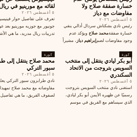
خسارة صفقة صلاح ولا
لقائه مع مورينيو في ريال
مفاوضات مع دياز
٥ أغسطس ٢٠٢٦
تعرف على تفاصيل حوار فينيس
٥ أغسطس ٢٠٢٦
رئيس نادي بشكتاش سردال أدالي ينفي
جونيور مع جوزيه مورينيو بعد عو
خسارة صفقة
محمد صلاح
ويؤكد عدم
تدريبات ريال مدريد، ما هي الأشي
وجود مفاوضات لضم
إبراهيم دياز
، مشيراً
طلبها منه المدرب البرتغالي؟
إلى خطة النادي المستقبلية ومفاوضات
كورة
محتملة أخرى.
كورة
أبو بكر ليادي ينتقل إلى منتخب
محمد صلاح ينتقل إلى طر
السويس بتروجت من الاتحاد
سبور التركي
السكندري
٥ أغسطس ٢٠٢٦
نادي طرابزون سبور التركي يعل
٥ أغسطس ٢٠٢٦
استغنى نادي منتخب السويس بتروجت
مفاوضاته مع محمد صلاح تمهيدا
رسميًا عن ظهيره الأيمن أبو بكر ليادي،
لصفوف الفريق، ما هي تفاصيل 
الذي سيساهم مع الفريق في موسم
ومتى سيتم الإعلان عنها رسمياً؟
جديد. وتعاقد الاتحاد السكندري مع العديد
من اللاعبين هذا الصيف، منهم ميدو
مصطفى من سموحة.