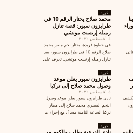
كورة
نا
محمد صلاح يختار الرقم 10 في
ة وراء
طرابزون سبور: قصة تنازل
زميله إرنست موتشي
٥ أغسطس ٢٠٢٦
في خطوة فريدة، يختار نجم مصر محمد
نائي
صلاح الرقم 10 في طرابزون سبور، بعد
تنازل زميله إرنست موتشي. تعرف على
المرتقب
تفاصيل هذه اللفتة الرائعة.
خطوات
كورة
ف
طرابزون سبور يعلن موعد
ر
وصول محمد صلاح إلى تركيا
٥ أغسطس ٢٠٢٦
الكشف
نادي طرابزون سبور يعلن موعد وصول
زون
النجم المصري محمد صلاح إلى مطار
تركيا الساعة الثامنة مساءً، مع إجراءات
أمان وتوجيهات للمتفرجين، وتوقيع عقد
كورة
جديد ومكافآت مالية.
اليس
نادي الدرعية يطلب مالكوم من