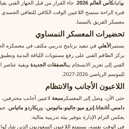
نهائيات
كأس العالم 2026
. جاء القرار من قبل الجهاز الفني بقياد
فترة الراحة ستمنح اللاعبين الوقت الكافي للتعافي الجسدي 
معسكر الفريق بالنمسا.
تحضيرات المعسكر النمساوي
يستمر
الأهلي
في تنفيذ برنامج تدريبي مكثف في معسكره الخا
يركز الطاقم الفني على رفع مستويات اللياقة البدنية وتطبيق 
الفني إلى تعزيز الانسجام بين
الصفقات الجديدة
وبقية عناصر ا
للموسم الرياضي 2026‑2027.
اللاعبون الأجانب والانتظام
حتى الآن، وصل إلى المعسكر
سبعة
لاعبين أجانب محترفين، 
دامس
،
أتانجانا
،
إنزو ميو
،
جالينو
،
ماتيوس
، و
ريكاردو ماتياس
. جم
يعكس التزام الإدارة بتوفير بيئة تدريبية مثالية.
في الوقت نفسه، يستمتع اللاعبون السعوديون الذين شاركوا في