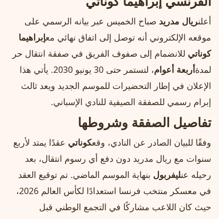
الفرنسي إبراهيما كوناتي
أعلن
ريال مدريد
صباح الخميس عبر بيانه الرسمي على
موقعه الإلكتروني أنه توصل إلى اتفاق نهائي مع
إبراهيما
كوناتي
للانضمام إلى صفوف الفريق في صفقة انتقال حر
لمدة
أربعة أعوام
، لتستمر حتى 30 يونيو 2030. يأتي هذا
الإعلان في إطار التحضيرات للموسم الجديد ويعد ثالث
إبرام رسمي للصفقة الصيفية للنادي الإسباني.
تفاصيل الصفقة وشروطها
وفقًا للبيان الصادر عن النادي، وقع
كوناتي
عقدًا يمتد لأربع
سنوات مع ريال مدريد دون دفع أي رسوم انتقال، بعد
رحيله عن
ليفربول
بنهاية الموسم الماضي. تم توقيع العقد
في معسكر منتخب فرنسا استعدادًا لكأس العالم 2026،
حيث كان اللاعب مشاركًا في التجمع الوطني قبل