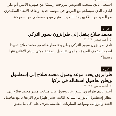
استغنى نادي منتخب السويس بتروجت رسميًا عن ظهيره الأيمن أبو بكر
ليادي، الذي سيساهم مع الفريق في موسم جديد. وتعاقد الاتحاد السكندري
مع العديد من اللاعبين هذا الصيف، منهم ميدو مصطفى من سموحة.
كورة
محمد صلاح ينتقل إلى طرابزون سبور التركي
٥ أغسطس ٢٠٢٦
نادي طرابزون سبور التركي يعلن بدء مفاوضاته مع محمد صلاح تمهيدا
لضمه لصفوف الفريق، ما هي تفاصيل الصفقة ومتى سيتم الإعلان عنها
رسمياً؟
كورة
طرابزون يحدد موعد وصول محمد صلاح إلى إسطنبول
ويعلن تفاصيل استقباله في تركيا
٥ أغسطس ٢٠٢٦
أعلن نادي طرابزون سبور عن وصول قائد منتخب مصر محمد صلاح إلى
مطار إسطنبول أتاتورك الساعة الثانية عشر ظهرًا يوم الأربعاء، مع تفاصيل
العقد والرواتب ومواعيد المباريات القادمة. تعرف على كل ما يتعلق
بالصفقة التركية الكبرى.