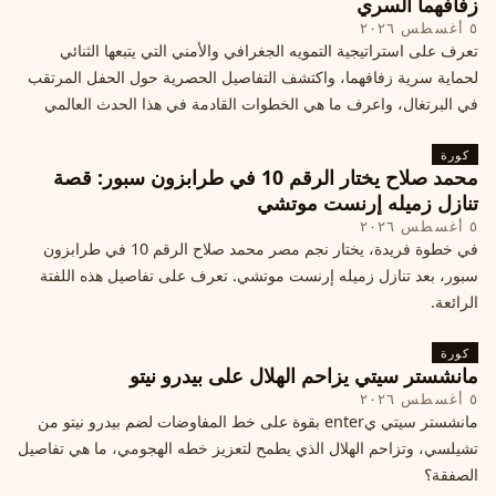
زفافهما السري
٥ أغسطس ٢٠٢٦
تعرف على استراتيجية التمويه الجغرافي والأمني التي يتبعها الثنائي
لحماية سرية زفافهما، واكتشف التفاصيل الحصرية حول الحفل المرتقب
في البرتغال، واعرف ما هي الخطوات القادمة في هذا الحدث العالمي
كورة
محمد صلاح يختار الرقم 10 في طرابزون سبور: قصة
تنازل زميله إرنست موتشي
٥ أغسطس ٢٠٢٦
في خطوة فريدة، يختار نجم مصر محمد صلاح الرقم 10 في طرابزون
سبور، بعد تنازل زميله إرنست موتشي. تعرف على تفاصيل هذه اللفتة
الرائعة.
كورة
مانشستر سيتي يزاحم الهلال على بيدرو نيتو
٥ أغسطس ٢٠٢٦
مانشستر سيتي يenter بقوة على خط المفاوضات لضم بيدرو نيتو من
تشيلسي، وتزاحم الهلال الذي يطمح لتعزيز خطه الهجومي، ما هي تفاصيل
الصفقة؟