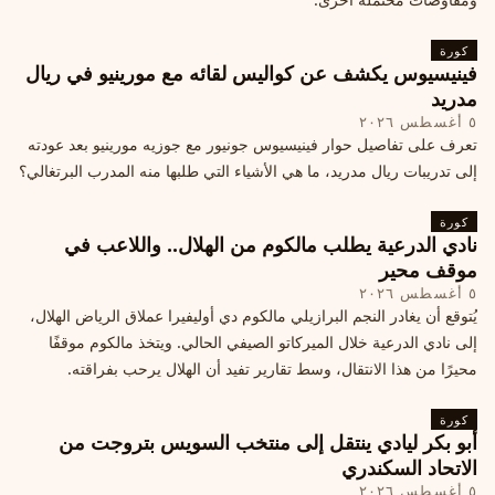
كورة
فينيسيوس يكشف عن كواليس لقائه مع مورينيو في ريال
مدريد
٥ أغسطس ٢٠٢٦
تعرف على تفاصيل حوار فينيسيوس جونيور مع جوزيه مورينيو بعد عودته
إلى تدريبات ريال مدريد، ما هي الأشياء التي طلبها منه المدرب البرتغالي؟
كورة
نادي الدرعية يطلب مالكوم من الهلال.. واللاعب في
موقف محير
٥ أغسطس ٢٠٢٦
يُتوقع أن يغادر النجم البرازيلي مالكوم دي أوليفيرا عملاق الرياض الهلال،
إلى نادي الدرعية خلال الميركاتو الصيفي الحالي. ويتخذ مالكوم موقفًا
محيرًا من هذا الانتقال، وسط تقارير تفيد أن الهلال يرحب بفراقته.
كورة
أبو بكر ليادي ينتقل إلى منتخب السويس بتروجت من
الاتحاد السكندري
٥ أغسطس ٢٠٢٦