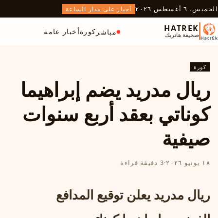
الخميس، ٦ أغسطس ٢٠٢٦
أخبار على مدار الساعة
HATREK
كورة
أخبار عامة
مباشر
صحيفة هاتريك
كورة
ريال مدريد يضم إبراهيما
كوناتي بعقد أربع سنوات
صيفية
١٨ يونيو ٢٠٢٦
·
3 دقيقة قراءة
ريال مدريد يعلن توقيع المدافع