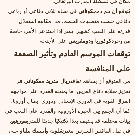
مكان في تشكيلة المدرب البرتغالي.
يُتوقع أن يتم دمج
كوناتي
في نظام ثلاثي دفاعي أو رباعي
دفاعي حسب متطلبات الخصم، مع إمكانية استغلال
قدرته على اللعب كظهير أيسر إذا استدعى الأمر، خاصةً
مع وجود
كوكوريا
و
دومفريس
على الأجنحة.
توقعات الموسم القادم وتأثير الصفقة
على المنافسة
من المتوقع أن يساهم تعاقد
ريال مدريد
مع
كوناتي
في
تعزيز صلابة دفاع الفريق، ما يمنحه القدرة على مواجهة
الفرق القوية في الدوري الإسباني ودوري أبطال أوروبا.
كما أن الجمع بين الخبرة الأوروبية والقدرة على اللعب في
بيئات مختلفة قد يضيف بعدًا تكتيكيًا جديدًا للمدرب
مورينيو
.
في ظل التنافس الشرس مع
برشلونة
و
أتليتيك بيلباو
على