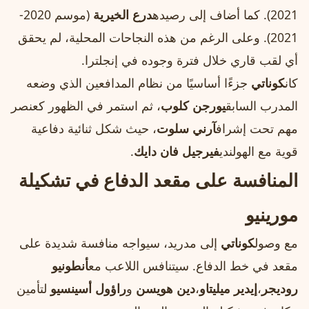
2021). كما أضاف إلى رصيده
درع الخيرية
(موسم 2020-
2021). وعلى الرغم من هذه النجاحات المحلية، لم يحقق
أي لقب قاري خلال فترة وجوده في إنجلترا.
كان
كوناتي
جزءًا أساسيًا من نظام المدافعين الذي وضعه
المدرب السابق
يورجن كلوب
، ثم استمر في الظهور كعنصر
مهم تحت إشراف
آرني سلوت
، حيث شكل ثنائية دفاعية
قوية مع الهولندي
فيرجيل فان دايك
.
المنافسة على مقعد الدفاع في تشكيلة
مورينيو
مع وصول
كوناتي
إلى مدريد، سيواجه منافسة شديدة على
مقعد في خط الدفاع. سيتنافس اللاعب مع
أنطونيو
روديجر
،
إيدير ميليتاو
،
دين هويسن
و
راؤول أسينسيو
لتأمين