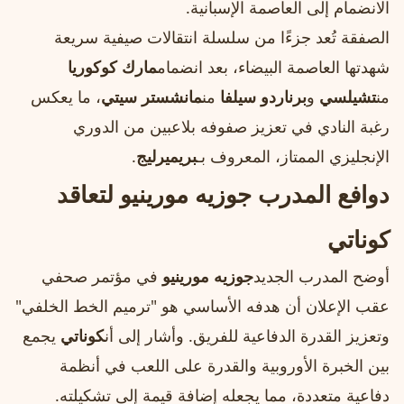
الانضمام إلى العاصمة الإسبانية.
الصفقة تُعد جزءًا من سلسلة انتقالات صيفية سريعة
شهدتها العاصمة البيضاء، بعد انضمام
مارك كوكوريا
من
تشيلسي
و
برناردو سيلفا
من
مانشستر سيتي
، ما يعكس
رغبة النادي في تعزيز صفوفه بلاعبين من الدوري
الإنجليزي الممتاز، المعروف بـ
بريميرليج
.
دوافع المدرب جوزيه مورينيو لتعاقد
كوناتي
أوضح المدرب الجديد
جوزيه مورينيو
في مؤتمر صحفي
عقب الإعلان أن هدفه الأساسي هو "ترميم الخط الخلفي"
وتعزيز القدرة الدفاعية للفريق. وأشار إلى أن
كوناتي
يجمع
بين الخبرة الأوروبية والقدرة على اللعب في أنظمة
دفاعية متعددة، مما يجعله إضافة قيمة إلى تشكيلته.