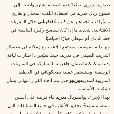
صدارة الدوري، ستُعَدّ هذه الصفقة إشارة واضحة إلى
طموح ريال مدريد في استعادة اللقب المحلي والقاري.
وستُراقب الجماهير عن كثب أداء
كوناتي
خلال المباريات
الافتتاحية، لتحديد ما إذا كان سيصبح ركيزة أساسية في
خط الدفاع أم سيظل خيارًا احتياطيًا.
مع بداية الموسم، سيجتمع اللاعب مع زملائه في معسكر
التدريب الصيفي في مدريد، حيث سيُجرى اختبارات لياقة
بدنية وتكتيكية لضمان جاهزيته للمشاركة في المباريات
الرسمية. وستستمر عملية دمج
كوناتي
في الخطط
التدريبية للمدرب
مورينيو
حتى يتم اتخاذ القرار النهائي بشأن
تشكيلته الأساسية.
بهذا الإجراء، يواصل
ريال مدريد
بناء فريقه على أسس
متينة، مستهدفًا تحقيق الألقاب في جميع المسابقات التي
يشارك فيها، وتأكيد مكانته كأحد أقوى الأندية في أوروبا.