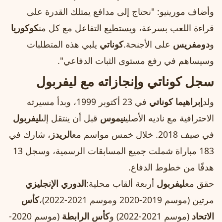
وأضاف مورينيو: "نحتاج إلى مدافع يمتلك القدرة على
قراءة اللعب بسرعة، ويستطيع التفاعل مع كل من
كوكوريا
و
دومفريس
على الأجنحة.
كوناتي
يلبي هذه المتطلبات
وسيساهم في رفع مستوى الثبات الدفاعي".
سجل كوناتي وإنجازاته مع ليفربول
ولد
إبراهيما كوناتي
في 23 أكتوبر 1999، وبدأ مسيرته
الاحترافية مع ناديه الأصلي
نيموس
قبل أن ينتقل إلى
ليفربول
في صيف 2018. خلال خمس مواسم مع
الريدز
، شارك في
183 مباراة شملت جميع المسابقات الرسمية، وسجل 13
هدفًا من خطوط الدفاع.
حقق مع
ليفربول
أربعة ألقاب محلية:
الدوري الإنجليزي
مرتين (موسم 2019-2020 وموسم 2021-2022)،
كأس
الاتحاد
(موسم 2021-2022) و
كأس الرابطة
(موسم 2020-