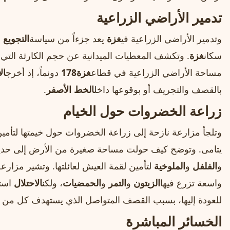
تدمير الأراضي الزراعية
وتدمير الأراضي الزراعية في
غزة
يعد جزءاً من سياسة
التجويع
ا
سكان
غزة
. وتكشف المعطيات الميدانية عن حجم الكارثة التي 
مساحة الأراضي الزراعية في قطاع
غزة
178
دونماً، إذ أخرج
ال
بالقصف والتجريف أو بوقوعها داخل
الخط الأصفر
.
زراعة الخضروات حول الخيام
وتلجأ مزارعة نازحة إلى زراعة الخضروات حول خيمتها لتأمين ل
يتامى. وتوضح كيف حولت مساحة صغيرة من الأرض إلى حدي
و
الفلفل
و
الملوخية
لتأمين لقمة العيش لعائلتها. وتشير مزارع
واسعة تزرع فيها
الزيتون
و
التمر
و
الحمضيات
، ولكن
الاحتلال
استو
للعودة إليها، بسبب القصف المتواصل الذي يستهدف كل من يح
الخسائر المباشرة