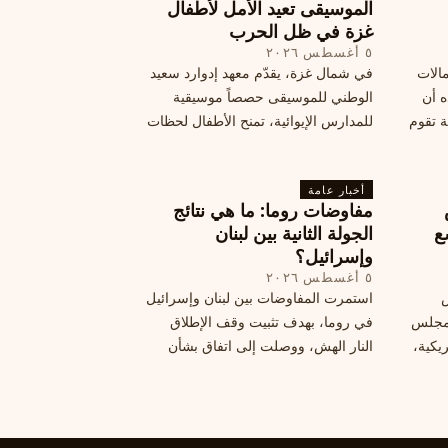
الموسيقى تعيد الأمل لأطفال
هي الآثار السياسية لهذه الأزمة؟
غزة في ظل الحرب
٥ أغسطس ٢٠٢٦
مالات
في شمال غزة، يقدّم معهد إدوارد سعيد
ه أن
الوطني للموسيقى حصصاً موسيقية
ة تقوم
للمدارس الإيوائية، تمنح الأطفال لحظات
ة بضربات
من السلام وتعيد لهم الطفولة المفقودة.
تبان
اكتشف كيف
أخبار عامة
مفاوضات روما: ما هي نتائج
ع
الجولة الثانية بين لبنان
وإسرائيل؟
٥ أغسطس ٢٠٢٦
س
استمرت المفاوضات بين لبنان وإسرائيل
 ومجلس
في روما، بهدف تثبيت وقف الإطلاق
يكية،
النار الهش، ووصلت إلى اتفاق بشأن
مناطق تجريبية جديدة. ولكن، يتعارك
طاع
لبنان حول مسار المفاوضات، الذي
يعتبره بعض القوى السياسية مدخلا
لمعالجة الملفات العالقة، فيما يرى