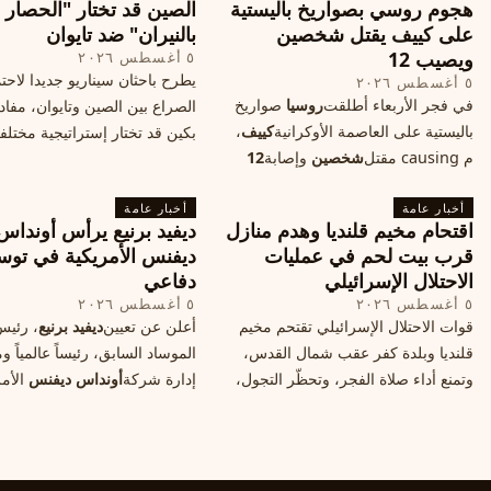
هجوم روسي بصواريخ باليستية
الصين قد تختار "الحصار
على كييف يقتل شخصين
بالنيران" ضد تايوان
ويصيب 12
٥ أغسطس ٢٠٢٦
يطرح باحثان سيناريو جديدا لاحت
٥ أغسطس ٢٠٢٦
في فجر الأربعاء أطلقت
روسيا
صواريخ
الصراع بين الصين وتايوان، مفاد
باليستية على العاصمة الأوكرانية
كييف
،
بكين قد تختار إستراتيجية مختلف
م causing مقتل
شخصين
وإصابة
12
على استهداف الموانئ التايواني
آخرين، وسط تصعيد عسكري يهدد الأمن
صاروخية دقيقة، فيما يسميه الكا
أخبار عامة
المدني. تفاصيل الهجوم وتداعياته.
أخبار عامة
"الحصار بالنيران
اقتحام مخيم قلنديا وهدم منازل
ديفيد برنيع يرأس أونداس
قرب بيت لحم في عمليات
ديفنس الأمريكية في توس
الاحتلال الإسرائيلي
دفاعي
٥ أغسطس ٢٠٢٦
٥ أغسطس ٢٠٢٦
قوات الاحتلال الإسرائيلي تقتحم مخيم
أعلن عن تعيين
ديفيد برنيع
، رئي
قلنديا وبلدة كفر عقب شمال القدس،
الموساد السابق، رئيساً عالمياً
وتمنع أداء صلاة الفجر، وتحظّر التجول،
إدارة شركة
أونداس ديفنس
الأمر
وتعتدي على الصحفيين، فيما هدمت
خطوة تعكس استقطاب خبرات
منازل قرب بيت لحم، ما هي الأسباب
إسرائيليّة لتوسيع حضورها في ق
والخلفيات؟
التكنولوجيا الدفاعية عالمياً.