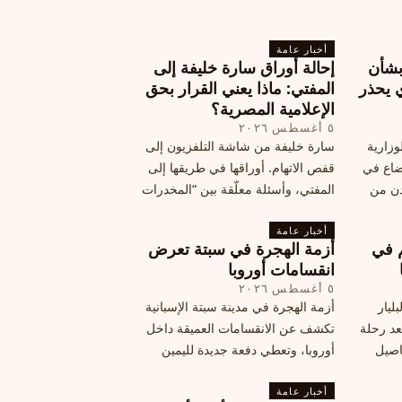
أخبار عامة
بشأن
إحالة أوراق سارة خليفة إلى
 يحذر
المفتي: ماذا يعني القرار بحق
الإعلامية المصرية؟
٥ أغسطس ٢٠٢٦
وزارية
سارة خليفة من شاشة التلفزيون إلى
وضاع في
قفص الاتهام. أوراقها في طريقها إلى
دن من
المفتي، وأسئلة معلّقة بين “المخدرات
فلسطين
الكبرى” وشبح الإعدام.
تها إلى
أخبار عامة
م في
أزمة الهجرة في سبتة تعرض
قة
انقسامات أوروبا
٥ أغسطس ٢٠٢٦
ليار
أزمة الهجرة في مدينة سبتة الإسبانية
د رحلة
تكشف عن الانقسامات العميقة داخل
اصيل
أوروبا، وتعطي دفعة جديدة لليمين
المتطرف، وفرصة لخصوم الاتحاد
أخبار عامة
الأوروبي لاستغلال هشاشة موقفه، فما