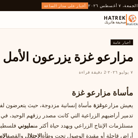
الجمعة، ٧ أغسطس ٢٠٢٦
أخبار على مدار الساعة
HATREK
صحيفة هاتريك
أخبار عامة
مزارعو غزة يزرعون الأمل ب
٧ يوليو ٢٠٢٦
·
2 دقيقة قراءة
مأساة مزارعو غزة
يعيش مزارعو
غزة
مأساة إنسانية مزدوجة، حيث يتعرضون لفقد
تدمير أراضيهم الزراعية التي كانت مصدر رزقهم الوحيد، في 
مستلزمات الإنتاج الزراعي ويهدد حياة أكثر من
مليوني
فلسطيني
أراض قاحلة أو مقيدة الوصول تحت وطأة
الاحتلال
والقصف
الإس