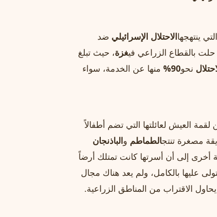
لتي ينتهجها
الاحتلال الإسرائيلي
ضد
حلت بالقطاع الزراعي في
غزة
، حيث تبلغ
احتلال
نحو
90%
منها عن الخدمة، سواء
قمة العيش لعائلتها التي تضم أطفالاً
قة مصغرة تنتج
الطماطم
و
الباذنجان
ة أخرى إلى أن أسرتها كانت تمتلك أرضاً
لى عليها بالكامل، ولم يعد هناك مجال
اول الاقتراب من المناطق الزراعية.