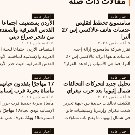
مقالات ذات صلة
أخبار عامة
أخبار عامة
سامسونغ تخطط لتقليص
الأردن يستضيف اجتماعا 
عدسات هاتف غالاكسي إس 27
القدس الشرقية والصفدي
ألترا
من تفجر صراع ديني
٥ أغسطس ٢٠٢٦
٥ أغسطس ٢٠٢٦
تقرر شركة سامسونج إزالة إحدى
استضاف الأردن اجتماعا للجنة ال
عدسات هاتفها الرائد غالاكسي إس 27
العربية والإسلامية لمناقشة الأ
ألترا، فما هي الأسباب وراء هذا القرار؟
القدس الشرقية، حيث حذر الأر
وكيف سيتأثر الأداء الفوتوغرافي لهاتف
خطر تفجر صراع ديني، ودعت 
أخبار عامة
الأندرويد الأغلى في السوق؟
أخبار عامة
الدول إلى الامتناع عن نقل سفارا
تحليل جديد لتحركات التحالفات
17 مهاجرًا يفقدون حياته
القدس، ما يزيد التوتر في المنط
شمال إثيوبيا بعد حرب تيغراي
مأساة بحرية قرب إسبانيا
٥ أغسطس ٢٠٢٦
٥ أغسطس ٢٠٢٦
تتكشف تحالفات جديدة بين جبهة تحرير
مأساة بحرية جديدة قرب جزر الب
شعب تيغراي وإريتريا وميليشيات فانو
الإسبانية تودي بحياة
17 مهاجرًا
بع
في شمال إثيوبيا، ما يفتح باب تساؤلات
استمرت
15 يومًا
. تعرف على تف
حول مستقبل الصراع وإعادة رسم
الحادث وخطوات الإنقاذ.
أخبار عامة
الخريطة السياسية.
أخبار عامة