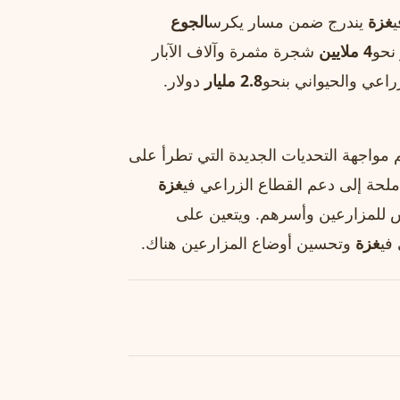
ي
غزة
يندرج ضمن مسار يكرس
الجوع
نحو
4 ملايين
شجرة مثمرة وآلاف الآبار
زراعي والحيواني بنحو
2.8 مليار
دولار.
 مواجهة التحديات الجديدة التي تطرأ على
ملحة إلى دعم القطاع الزراعي في
غزة
يش للمزارعين وأسرهم. ويتعين على
في
غزة
وتحسين أوضاع المزارعين هناك.