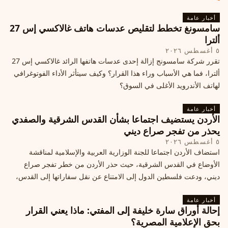
أخبار عامة
سامسونغ تخطط لتقليص عدسات هاتف غالاكسي إس 27
ألترا
٥ أغسطس ٢٠٢٦
تقرر شركة سامسونج إزالة إحدى عدسات هاتفها الرائد غالاكسي إس 27
ألترا، فما هي الأسباب وراء هذا القرار؟ وكيف سيتأثر الأداء الفوتوغرافي
لهاتف الأندرويد الأغلى في السوق؟
أخبار عامة
الأردن يستضيف اجتماعا بشأن القدس الشرقية والصفدي
يحذر من تفجر صراع ديني
٥ أغسطس ٢٠٢٦
استضاف الأردن اجتماعا للجنة الوزارية العربية والإسلامية لمناقشة
الأوضاع في القدس الشرقية، حيث حذر الأردن من خطر تفجر صراع
ديني، ودعت فلسطين الدول إلى الامتناع عن نقل سفاراتها إلى القدس،
ما يزيد التوتر في المنطقة
أخبار عامة
إحالة أوراق سارة خليفة إلى المفتي: ماذا يعني القرار
بحق الإعلامية المصرية؟