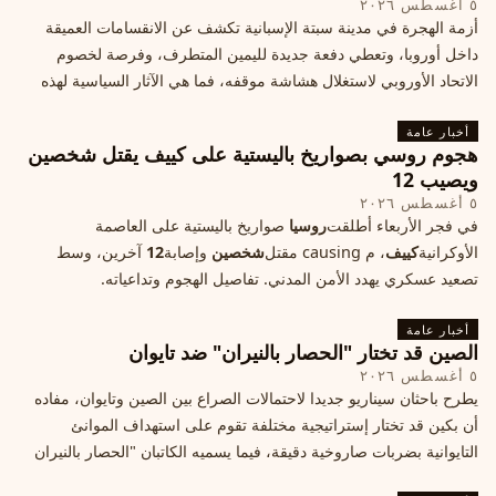
٥ أغسطس ٢٠٢٦
أزمة الهجرة في مدينة سبتة الإسبانية تكشف عن الانقسامات العميقة
داخل أوروبا، وتعطي دفعة جديدة لليمين المتطرف، وفرصة لخصوم
الاتحاد الأوروبي لاستغلال هشاشة موقفه، فما هي الآثار السياسية لهذه
الأزمة؟
أخبار عامة
هجوم روسي بصواريخ باليستية على كييف يقتل شخصين
ويصيب 12
٥ أغسطس ٢٠٢٦
في فجر الأربعاء أطلقت
روسيا
صواريخ باليستية على العاصمة
الأوكرانية
كييف
، م causing مقتل
شخصين
وإصابة
12
آخرين، وسط
تصعيد عسكري يهدد الأمن المدني. تفاصيل الهجوم وتداعياته.
أخبار عامة
الصين قد تختار "الحصار بالنيران" ضد تايوان
٥ أغسطس ٢٠٢٦
يطرح باحثان سيناريو جديدا لاحتمالات الصراع بين الصين وتايوان، مفاده
أن بكين قد تختار إستراتيجية مختلفة تقوم على استهداف الموانئ
التايوانية بضربات صاروخية دقيقة، فيما يسميه الكاتبان "الحصار بالنيران