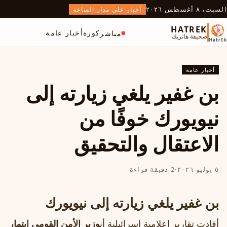
السبت، ٨ أغسطس ٢٠٢٦
أخبار على مدار الساعة
HATREK
كورة
أخبار عامة
مباشر
صحيفة هاتريك
أخبار عامة
بن غفير يلغي زيارته إلى
نيويورك خوفًا من
الاعتقال والتحقيق
٥ يوليو ٢٠٢٦
·
2 دقيقة قراءة
بن غفير يلغي زيارته إلى نيويورك
أفادت تقارير إعلامية إسرائيلية أن
وزير الأمن القومي إيتمار