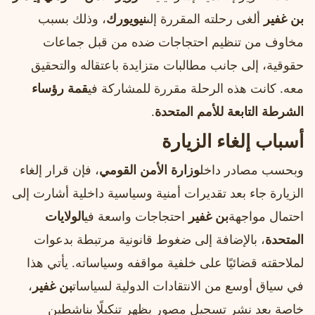
بن غفير
ألغى رحلته المقررة إلى
نيويورك
، وذلك بسبب
مخاوف من تنظيم احتجاجات ضده من قبل جماعات
حقوقية، إلى جانب مطالبات متزايدة باعتقاله والتحقيق
معه. كانت هذه الرحلة مقررة للمشاركة في
قمة رؤساء
الشرطة التابعة للأمم المتحدة
.
أسباب إلغاء الزيارة
وبحسب مصادر داخل
وزارة الأمن القومي
، فإن قرار إلغاء
الزيارة جاء بعد تقديرات أمنية وسياسية داخلية أشارت إلى
احتمال مواجهة
بن غفير
احتجاجات واسعة في
الولايات
المتحدة
، بالإضافة إلى ضغوط قانونية مرتبطة بدعوات
لملاحقته قضائيًا على خلفية مواقفه وسياساته. يأتي هذا
في سياق أوسع من الانتقادات الدولية لسياسات
بن غفير
،
خاصة بعد نشر تسجيل مصور يظهر تنكيلًا بناشطين