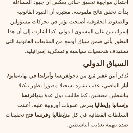
احتمال مواجهة تحقيق جنائي يعكس أن جهود المساءلة
بدأت تحقق نتائج ملموسة، معتبرة أن القيود القانونية
والضغوط الحقوقية أصبحت تؤثر في تحركات مسؤولين
إسرائيليين على المستوى الدولي. كما أشارت إلى أن هذا
التطور يأتي ضمن سياق أوسع من المتابعات القانونية التي
تستهدف شخصيات سياسية وعسكرية إسرائيلية.
السياق الدولي
يُذكر أن
بن غفير
مُنع من دخول
فرنسا
و
أيرلندا
في نهاية
مايو/
أيار
الماضي، عقب نشره تسجيلا مصورا يظهر تنكيلا
بناشطين معتقلين. كما طالبت دول عدة بينها
فرنسا
و
إسبانيا
و
إيطاليا
بفرض عقوبات أوروبية عليه. أعلنت
السلطات القضائية في كل من
إيطاليا
و
فرنسا
فتح تحقيقات
ضده بتهمة تعذيب الناشطين.