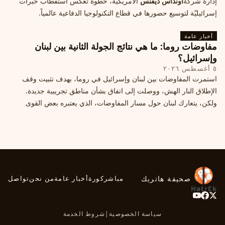
إدارة شركة
أونداس ديفنس
الأمريكية، خطوة تعكس استقطاب خبرات
إسرائيليّة لتوسيع حضورها في قطاع التكنولوجيا الدفاعية عالمياً.
أخبار عامة
مفاوضات روما: ما هي نتائج الجولة الثانية بين لبنان
وإسرائيل؟
٥ أغسطس ٢٠٢٦
استمرت المفاوضات بين لبنان وإسرائيل في روما، بهدف تثبيت وقف
الإطلاق النار الهش، ووصلت إلى اتفاق بشأن مناطق تجريبية جديدة.
ولكن، يتعارك لبنان حول مسار المفاوضات، الذي يعتبره بعض القوى
السياسية مدخلا لمعالجة الملفات العالقة، فيما يرى otros أنها تنازلات
ميدانية.
صحيفة هاتريك
مباشر
كورة
أخبار عامة
من نحن
تواصل
سياسة الخصوصية
|
شروط الخدمة