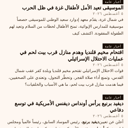
أخبار عامة
الموسيقى تعيد الأمل لأطفال غزة في ظل الحرب
٥ أغسطس ٢٠٢٦
في شمال غزة، يقدّم معهد إدوارد سعيد الوطني للموسيقى حصصاً
موسيقية للمدارس الإيوائية، تمنح الأطفال لحظات من السلام وتعيد لهم
الطفولة المفقودة. اكتشف كيف
أخبار عامة
اقتحام مخيم قلنديا وهدم منازل قرب بيت لحم في
عمليات الاحتلال الإسرائيلي
٥ أغسطس ٢٠٢٦
قوات الاحتلال الإسرائيلي تقتحم مخيم قلنديا وبلدة كفر عقب شمال
القدس، وتمنع أداء صلاة الفجر، وتحظّر التجول، وتعتدي على الصحفيين،
فيما هدمت منازل قرب بيت لحم، ما هي الأسباب والخلفيات؟
أخبار عامة
ديفيد برنيع يرأس أونداس ديفنس الأمريكية في توسع
دفاعي
٥ أغسطس ٢٠٢٦
أعلن عن تعيين
ديفيد برنيع
، رئيس الموساد السابق، رئيساً عالمياً ومجلس