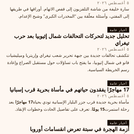
٥ أغسطس ٢٠٢٦
سارة خليفة من شاشة التلفزيون إلى قفص الاتهام. أوراقها في طريقها
إلى المفتي، وأسئلة معلّقة بين “المخدرات الكبرى” وشبح الإعدام.
أخبار عامة
تحليل جديد لتحركات التحالفات شمال إثيوبيا بعد حرب
تيغراي
٥ أغسطس ٢٠٢٦
تتكشف تحالفات جديدة بين جبهة تحرير شعب تيغراي وإريتريا وميليشيات
فانو في شمال إثيوبيا، ما يفتح باب تساؤلات حول مستقبل الصراع وإعادة
رسم الخريطة السياسية.
أخبار عامة
17 مهاجرًا يفقدون حياتهم في مأساة بحرية قرب إسبانيا
٥ أغسطس ٢٠٢٦
مأساة بحرية جديدة قرب جزر البليار الإسبانية تودي بحياة
17 مهاجرًا
بعد
رحلة استمرت
15 يومًا
. تعرف على تفاصيل الحادث وخطوات الإنقاذ.
أخبار عامة
أزمة الهجرة في سبتة تعرض انقسامات أوروبا