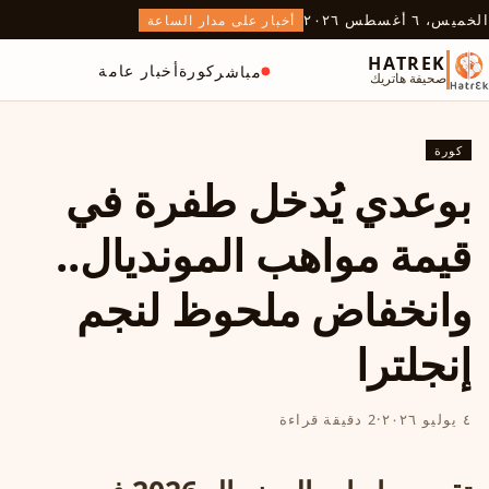
الخميس، ٦ أغسطس ٢٠٢٦
أخبار على مدار الساعة
HATREK
كورة
أخبار عامة
مباشر
صحيفة هاتريك
كورة
بوعدي يُدخل طفرة في
قيمة مواهب المونديال..
وانخفاض ملحوظ لنجم
إنجلترا
٤ يوليو ٢٠٢٦
·
2 دقيقة قراءة