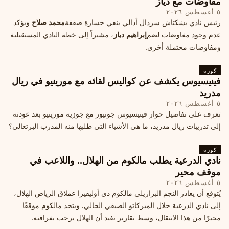
مفاوضات مع دياز
٥ أغسطس ٢٠٢٦
رئيس نادي بشكتاش سردال أدالي ينفي خسارة صفقة
محمد صلاح
ويؤكد
عدم وجود مفاوضات لضم
إبراهيم دياز
، مشيراً إلى خطة النادي المستقبلية
ومفاوضات محتملة أخرى.
كورة
فينيسيوس يكشف عن كواليس لقائه مع مورينيو في ريال
مدريد
٥ أغسطس ٢٠٢٦
تعرف على تفاصيل حوار فينيسيوس جونيور مع جوزيه مورينيو بعد عودته
إلى تدريبات ريال مدريد، ما هي الأشياء التي طلبها منه المدرب البرتغالي؟
كورة
نادي الدرعية يطلب مالكوم من الهلال.. واللاعب في
موقف محير
٥ أغسطس ٢٠٢٦
يُتوقع أن يغادر النجم البرازيلي مالكوم دي أوليفيرا عملاق الرياض الهلال،
إلى نادي الدرعية خلال الميركاتو الصيفي الحالي. ويتخذ مالكوم موقفًا
محيرًا من هذا الانتقال، وسط تقارير تفيد أن الهلال يرحب بفراقته.