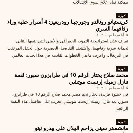
ممكنة قبل إغلاق سوق الانتقالات
كورة
كريستيانو رونالدو وجورجينا رودريغيز: 4 أسرار خفية وراء
زفافهما السري
٥ أغسطس ٢٠٢٦
تعرف على استراتيجية التمويه الجغرافي والأمني التي يتبعها الثنائي
لحماية سرية زفافهما، واكتشف التفاصيل الحصرية حول الحفل المرتقب
في البرتغال، واعرف ما هي الخطوات القادمة في هذا الحدث العالمي
كورة
محمد صلاح يختار الرقم 10 في طرابزون سبور: قصة
تنازل زميله إرنست موتشي
٥ أغسطس ٢٠٢٦
في خطوة فريدة، يختار نجم مصر محمد صلاح الرقم 10 في طرابزون
سبور، بعد تنازل زميله إرنست موتشي. تعرف على تفاصيل هذه اللفتة
الرائعة.
كورة
مانشستر سيتي يزاحم الهلال على بيدرو نيتو