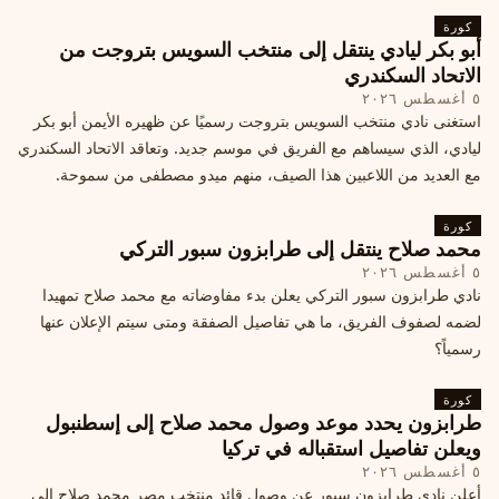
كورة
أبو بكر ليادي ينتقل إلى منتخب السويس بتروجت من
الاتحاد السكندري
٥ أغسطس ٢٠٢٦
استغنى نادي منتخب السويس بتروجت رسميًا عن ظهيره الأيمن أبو بكر
ليادي، الذي سيساهم مع الفريق في موسم جديد. وتعاقد الاتحاد السكندري
مع العديد من اللاعبين هذا الصيف، منهم ميدو مصطفى من سموحة.
كورة
محمد صلاح ينتقل إلى طرابزون سبور التركي
٥ أغسطس ٢٠٢٦
نادي طرابزون سبور التركي يعلن بدء مفاوضاته مع محمد صلاح تمهيدا
لضمه لصفوف الفريق، ما هي تفاصيل الصفقة ومتى سيتم الإعلان عنها
رسمياً؟
كورة
طرابزون يحدد موعد وصول محمد صلاح إلى إسطنبول
ويعلن تفاصيل استقباله في تركيا
٥ أغسطس ٢٠٢٦
أعلن نادي طرابزون سبور عن وصول قائد منتخب مصر محمد صلاح إلى