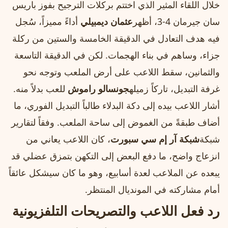
خلال اللقاء المثير الذي اختتم بركلات الترجيح بفوز باريس
سان جيرمان 4-3، أظهر
عثمان ديمبيلي
أداءً مميزاً، سُجل
فيه هدف التعادل في الدقيقة الخامسة والستين من ركلة
جزاء، وساهم في بناء الهجمات. لكن في الدقيقة التاسعة
والثمانين، سقط اللاعب على أرض الملعب وتوجه نحو
غرفة التبديل، تاركاً زميله
جونسالو راموش
للعب بدلاً منه.
أشار اللاعب بيده إلى دكة البدلاء طالباً التبديل الفوري، ما
أضاف طبقةً من الغموض إلى ساحة الملعب. وفقاً لتقارير
شبكة
شبكة آر إم سي سبورت
، كان اللاعب يعاني من
انزعاج واضح، ما دفع البعض إلى التكهن بتمزق عضلي قد
يبعده عن الملاعب لعدة أسابيع، وهو ما كان سيشكل عائقاً
أمام مشاركته في المونديال المنتظر.
رد فعل اللاعب والتصريحات التلفزيونية