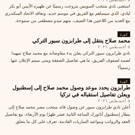
استغنى نادي منتخب السويس بتروجت رسميًا عن ظهيره الأيمن أبو بكر
ليادي، الذي سيساهم مع الفريق في موسم جديد. وتعاقد الاتحاد السكندري
مع العديد من اللاعبين هذا الصيف، منهم ميدو مصطفى من سموحة.
كورة
محمد صلاح ينتقل إلى طرابزون سبور التركي
٥ أغسطس ٢٠٢٦
نادي طرابزون سبور التركي يعلن بدء مفاوضاته مع محمد صلاح تمهيدا
لضمه لصفوف الفريق، ما هي تفاصيل الصفقة ومتى سيتم الإعلان عنها
رسمياً؟
كورة
طرابزون يحدد موعد وصول محمد صلاح إلى إسطنبول
ويعلن تفاصيل استقباله في تركيا
٥ أغسطس ٢٠٢٦
أعلن نادي طرابزون سبور عن وصول قائد منتخب مصر محمد صلاح إلى
مطار إسطنبول أتاتورك الساعة الثانية عشر ظهرًا يوم الأربعاء، مع تفاصيل
العقد والرواتب ومواعيد المباريات القادمة. تعرف على كل ما يتعلق
بالصفقة التركية الكبرى.