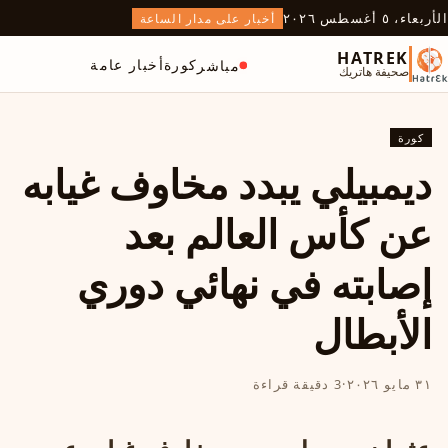
الأربعاء، ٥ أغسطس ٢٠٢٦
أخبار على مدار الساعة
HATREK
كورة
أخبار عامة
مباشر
صحيفة هاتريك
كورة
ديمبيلي يبدد مخاوف غيابه
عن كأس العالم بعد
إصابته في نهائي دوري
الأبطال
٣١ مايو ٢٠٢٦
·
3 دقيقة قراءة