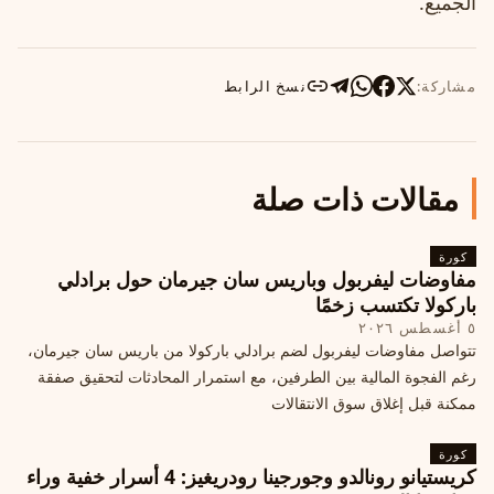
الجميع.
مشاركة:
نسخ الرابط
مقالات ذات صلة
كورة
مفاوضات ليفربول وباريس سان جيرمان حول برادلي
باركولا تكتسب زخمًا
٥ أغسطس ٢٠٢٦
تتواصل مفاوضات ليفربول لضم برادلي باركولا من باريس سان جيرمان،
رغم الفجوة المالية بين الطرفين، مع استمرار المحادثات لتحقيق صفقة
ممكنة قبل إغلاق سوق الانتقالات
كورة
كريستيانو رونالدو وجورجينا رودريغيز: 4 أسرار خفية وراء