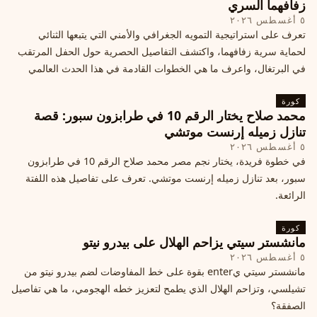
زفافهما السري
٥ أغسطس ٢٠٢٦
تعرف على استراتيجية التمويه الجغرافي والأمني التي يتبعها الثنائي
لحماية سرية زفافهما، واكتشف التفاصيل الحصرية حول الحفل المرتقب
في البرتغال، واعرف ما هي الخطوات القادمة في هذا الحدث العالمي
كورة
محمد صلاح يختار الرقم 10 في طرابزون سبور: قصة
تنازل زميله إرنست موتشي
٥ أغسطس ٢٠٢٦
في خطوة فريدة، يختار نجم مصر محمد صلاح الرقم 10 في طرابزون
سبور، بعد تنازل زميله إرنست موتشي. تعرف على تفاصيل هذه اللفتة
الرائعة.
كورة
مانشستر سيتي يزاحم الهلال على بيدرو نيتو
٥ أغسطس ٢٠٢٦
مانشستر سيتي يenter بقوة على خط المفاوضات لضم بيدرو نيتو من
تشيلسي، وتزاحم الهلال الذي يطمح لتعزيز خطه الهجومي، ما هي تفاصيل
الصفقة؟