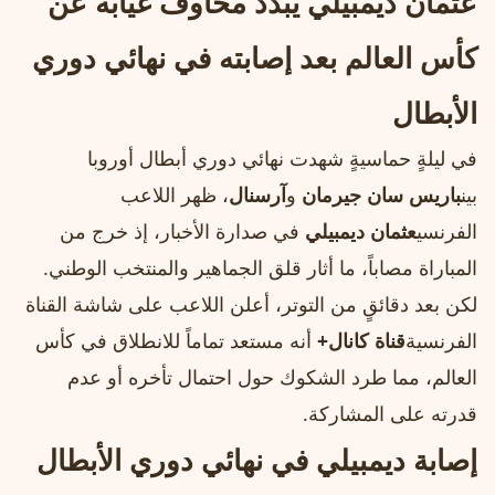
عثمان ديمبيلي يبدد مخاوف غيابه عن
كأس العالم بعد إصابته في نهائي دوري
الأبطال
في ليلةٍ حماسيةٍ شهدت نهائي دوري أبطال أوروبا
بين
باريس سان جيرمان
و
آرسنال
، ظهر اللاعب
الفرنسي
عثمان ديمبيلي
في صدارة الأخبار، إذ خرج من
المباراة مصاباً، ما أثار قلق الجماهير والمنتخب الوطني.
لكن بعد دقائقٍ من التوتر، أعلن اللاعب على شاشة القناة
الفرنسية
قناة كانال+
أنه مستعد تماماً للانطلاق في كأس
العالم، مما طرد الشكوك حول احتمال تأخره أو عدم
قدرته على المشاركة.
إصابة ديمبيلي في نهائي دوري الأبطال