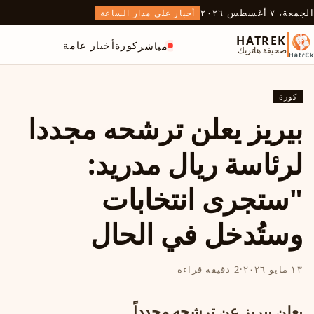
الجمعة، ٧ أغسطس ٢٠٢٦
أخبار على مدار الساعة
HATREK
كورة
أخبار عامة
مباشر
صحيفة هاتريك
كورة
بيريز يعلن ترشحه مجددا
لرئاسة ريال مدريد:
"ستجرى انتخابات
وستُدخل في الحال
١٣ مايو ٢٠٢٦
·
2 دقيقة قراءة
يعلن بيريز عن ترشحه مجدداً