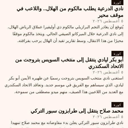
كورة
نادي الدرعية يطلب مالكوم من الهلال.. واللاعب في
موقف محير
٥ أغسطس ٢٠٢٦
يُتوقع أن يغادر النجم البرازيلي مالكوم دي أوليفيرا عملاق الرياض الهلال،
إلى نادي الدرعية خلال الميركاتو الصيفي الحالي. ويتخذ مالكوم موقفًا
محيرًا من هذا الانتقال، وسط تقارير تفيد أن الهلال يرحب بفراقته.
كورة
أبو بكر ليادي ينتقل إلى منتخب السويس بتروجت من
الاتحاد السكندري
٥ أغسطس ٢٠٢٦
استغنى نادي منتخب السويس بتروجت رسميًا عن ظهيره الأيمن أبو بكر
ليادي، الذي سيساهم مع الفريق في موسم جديد. وتعاقد الاتحاد السكندري
مع العديد من اللاعبين هذا الصيف، منهم ميدو مصطفى من سموحة.
كورة
محمد صلاح ينتقل إلى طرابزون سبور التركي
٥ أغسطس ٢٠٢٦
نادي طرابزون سبور التركي يعلن بدء مفاوضاته مع محمد صلاح تمهيدا