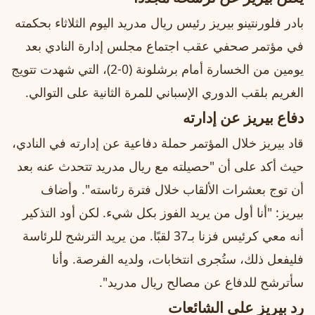
بادر فلورنتينو بيريز رئيس ريال مدريد اليوم الثلاثاء بحكمته
في مؤتمر صحفي عقب اجتماع مجلس إدارة النادي بعد
يومين من الخسارة أمام برشلونة (0-2)، التي شهدت تتويج
الغريم بلقب الدوري الإسباني للمرة الثانية على التوالي.
دفاع بيريز عن إدارته
قاد بيريز خلال المؤتمر حملة دفاعية عن إدارته في النادي،
حيث أكد على أن "حصيلته مع ريال مدريد تتحدث عنه بعد
أن توج بعشرات الألقاب خلال فترة رئاسته". وأضاف
بيريز: "أنا أول من يريد الفوز بكل شيء. لكن أود التذكير
أنه معي كرئيس فزنا بـ37 لقبًا. من يريد الترشح للرئاسة
فليفعل ذلك، ستُجرى انتخابات، ولديه الفرصة. وأنا
سأترشح للدفاع عن مصالح ريال مدريد".
رد بيريز على الشائعات