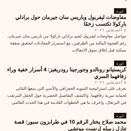
كورة
مفاوضات ليفربول وباريس سان جيرمان حول برادلي
باركولا تكتسب زخمًا
٥ أغسطس ٢٠٢٦
تتواصل مفاوضات ليفربول لضم برادلي باركولا من باريس سان جيرمان،
رغم الفجوة المالية بين الطرفين، مع استمرار المحادثات لتحقيق صفقة
ممكنة قبل إغلاق سوق الانتقالات
كورة
كريستيانو رونالدو وجورجينا رودريغيز: 4 أسرار خفية وراء
زفافهما السري
٥ أغسطس ٢٠٢٦
تعرف على استراتيجية التمويه الجغرافي والأمني التي يتبعها الثنائي
لحماية سرية زفافهما، واكتشف التفاصيل الحصرية حول الحفل المرتقب
في البرتغال، واعرف ما هي الخطوات القادمة في هذا الحدث العالمي
كورة
محمد صلاح يختار الرقم 10 في طرابزون سبور: قصة
تنازل زميله إرنست موتشي