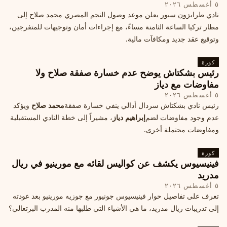
٥ أغسطس ٢٠٢٦
نادي طرابزون سبور يعلن موعد وصول النجم المصري محمد صلاح إلى
مطار تركيا الساعة الثامنة مساءً، مع إجراءات أمان وتوجيهات للمتفرجين،
وتوقيع عقد جديد ومكافآت مالية.
كورة
رئيس بشكتاش يوضح عدم خسارة صفقة صلاح ولا
مفاوضات مع دياز
٥ أغسطس ٢٠٢٦
رئيس نادي بشكتاش سردال أدالي ينفي خسارة صفقة
محمد صلاح
ويؤكد
عدم وجود مفاوضات لضم
إبراهيم دياز
، مشيراً إلى خطة النادي المستقبلية
ومفاوضات محتملة أخرى.
كورة
فينيسيوس يكشف عن كواليس لقائه مع مورينيو في ريال
مدريد
٥ أغسطس ٢٠٢٦
تعرف على تفاصيل حوار فينيسيوس جونيور مع جوزيه مورينيو بعد عودته
إلى تدريبات ريال مدريد، ما هي الأشياء التي طلبها منه المدرب البرتغالي؟