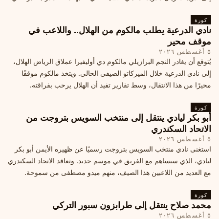
كورة
نادي الدرعية يطلب مالكوم من الهلال.. واللاعب في
موقف محير
٥ أغسطس ٢٠٢٦
يُتوقع أن يغادر النجم البرازيلي مالكوم دي أوليفيرا عملاق الرياض الهلال،
إلى نادي الدرعية خلال الميركاتو الصيفي الحالي. ويتخذ مالكوم موقفًا
محيرًا من هذا الانتقال، وسط تقارير تفيد أن الهلال يرحب بفراقته.
كورة
أبو بكر ليادي ينتقل إلى منتخب السويس بتروجت من
الاتحاد السكندري
٥ أغسطس ٢٠٢٦
استغنى نادي منتخب السويس بتروجت رسميًا عن ظهيره الأيمن أبو بكر
ليادي، الذي سيساهم مع الفريق في موسم جديد. وتعاقد الاتحاد السكندري
مع العديد من اللاعبين هذا الصيف، منهم ميدو مصطفى من سموحة.
كورة
محمد صلاح ينتقل إلى طرابزون سبور التركي
٥ أغسطس ٢٠٢٦