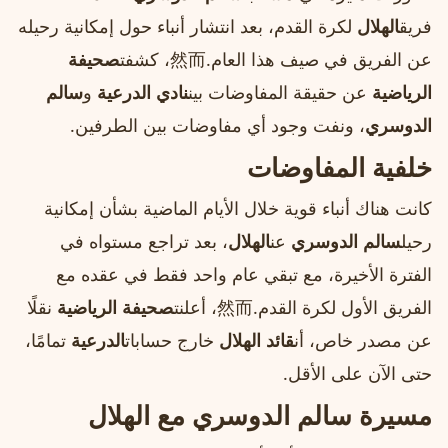
فريق
الهلال
لكرة القدم، بعد انتشار أنباء حول إمكانية رحيله
عن الفريق في صيف هذا العام.然而، كشفت
صحيفة
الرياضية
عن حقيقة المفاوضات بين
نادي الدرعية
و
سالم
الدوسري
، ونفت وجود أي مفاوضات بين الطرفين.
خلفية المفاوضات
كانت هناك أنباء قوية خلال الأيام الماضية بشأن إمكانية
رحيل
سالم الدوسري
عن
الهلال
، بعد تراجع مستواه في
الفترة الأخيرة، مع تبقي عام واحد فقط في عقده مع
الفريق الأول لكرة القدم.然而، أعلنت
صحيفة الرياضية
نقلًا
عن مصدر خاص، أن
قائد الهلال
خارج حسابات
الدرعية
تمامًا،
حتى الآن على الأقل.
مسيرة سالم الدوسري مع الهلال