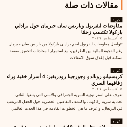
مقالات ذات صلة
كورة
مفاوضات ليفربول وباريس سان جيرمان حول برادلي
باركولا تكتسب زخمًا
٥ أغسطس ٢٠٢٦
تتواصل مفاوضات ليفربول لضم برادلي باركولا من باريس سان جيرمان،
رغم الفجوة المالية بين الطرفين، مع استمرار المحادثات لتحقيق صفقة
ممكنة قبل إغلاق سوق الانتقالات
كورة
كريستيانو رونالدو وجورجينا رودريغيز: 4 أسرار خفية وراء
زفافهما السري
٥ أغسطس ٢٠٢٦
تعرف على استراتيجية التمويه الجغرافي والأمني التي يتبعها الثنائي
لحماية سرية زفافهما، واكتشف التفاصيل الحصرية حول الحفل المرتقب
في البرتغال، واعرف ما هي الخطوات القادمة في هذا الحدث العالمي
كورة