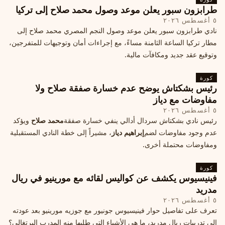
طرابزون سبور يعلن موعد وصول محمد صلاح إلى تركيا
٥ أغسطس ٢٠٢٦
نادي طرابزون سبور يعلن موعد وصول النجم المصري محمد صلاح إلى
مطار تركيا الساعة الثامنة مساءً، مع إجراءات أمان وتوجيهات للمتفرجين،
وتوقيع عقد جديد ومكافآت مالية.
كورة
رئيس بشكتاش يوضح عدم خسارة صفقة صلاح ولا
مفاوضات مع دياز
٥ أغسطس ٢٠٢٦
رئيس نادي بشكتاش سردال أدالي ينفي خسارة صفقة
محمد صلاح
ويؤكد
عدم وجود مفاوضات لضم
إبراهيم دياز
، مشيراً إلى خطة النادي المستقبلية
ومفاوضات محتملة أخرى.
كورة
فينيسيوس يكشف عن كواليس لقائه مع مورينيو في ريال
مدريد
٥ أغسطس ٢٠٢٦
تعرف على تفاصيل حوار فينيسيوس جونيور مع جوزيه مورينيو بعد عودته
إلى تدريبات ريال مدريد، ما هي الأشياء التي طلبها منه المدرب البرتغالي؟