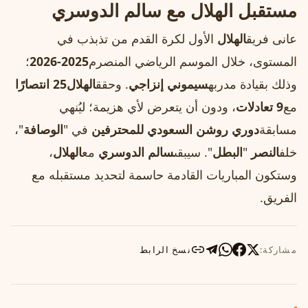
مستقبل الهلال مع سالم الدوسري
عانى فريق
الهلال
الأول لكرة القدم من تذبذب في
المستوى، خلال الموسم الرياضي المنصرم
2025-2026
؛
وذلك بقيادة مدربه
سيموني إنزاجي
. وحقق
الهلال
25 انتصارًا
مع
9 تعادلات
، ودون أن يتعرض لأي هزيمة؛ ليُنهي
مسابقة
دوري روشن السعودي للمحترفين
في "
الوصافة
"،
خلف
النصر
"
البطل
". سيبقى
سالم الدوسري
مع
الهلال
،
وستكون المباريات القادمة حاسمة لتحديد مستقبله مع
الفريق.
مشاركة:
نسخ الرابط