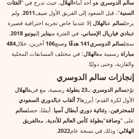
سالم الدوسري
هو أحد أبناء
الهلال
، حيث تدرج في "
الفئات
السنية
"، قبل الصعود إلى الفريق الأول صيف
2011
. ولم
يرحل
سالم
عن
الهلال
إلا عندما خاض تجربة احترافية قصيرة
في
نادي فياريال الإسباني
، في الفترة من
يناير
إلى
يونيو 2018
.
سجل
سالم الدوسري
141 هدفًا
وصنع
106
آخرين، خلال
484
مباراة
رسمية مع
الهلال
؛ في مختلف المسابقات المحلية
والقارية، وحتى دوليًا.
إنجازات سالم الدوسري
توّج
سالم الدوسري
بـ
23 بطولة
رسمية، مع فريق
الهلال
الأول لكرة القدم؛ أبرزها
7 ألقاب
في
الدوري السعودي
للمحترفين
، و
ثنائية دوري أبطال آسيا
. أيضًا، حصل
سالم
على "
وصافة
"
بطولة كأس العالم للأندية
، مع
الفريق
الهلالي
؛ وذلك في نسخة عام
2022
.