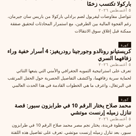
باركولا تكتسب زخمًا
٥ أغسطس ٢٠٢٦
تتواصل مفاوضات ليفربول لضم برادلي باركولا من باريس سان جيرمان،
رغم الفجوة المالية بين الطرفين، مع استمرار المحادثات لتحقيق صفقة
ممكنة قبل إغلاق سوق الانتقالات
كورة
كريستيانو رونالدو وجورجينا رودريغيز: 4 أسرار خفية وراء
زفافهما السري
٥ أغسطس ٢٠٢٦
تعرف على استراتيجية التمويه الجغرافي والأمني التي يتبعها الثنائي
لحماية سرية زفافهما، واكتشف التفاصيل الحصرية حول الحفل المرتقب
في البرتغال، واعرف ما هي الخطوات القادمة في هذا الحدث العالمي
كورة
محمد صلاح يختار الرقم 10 في طرابزون سبور: قصة
تنازل زميله إرنست موتشي
٥ أغسطس ٢٠٢٦
في خطوة فريدة، يختار نجم مصر محمد صلاح الرقم 10 في طرابزون
سبور، بعد تنازل زميله إرنست موتشي. تعرف على تفاصيل هذه اللفتة