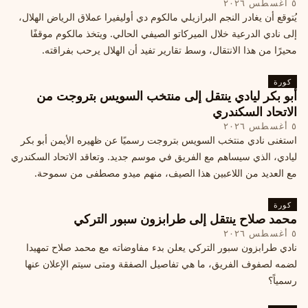
٥ أغسطس ٢٠٢٦
يُتوقع أن يغادر النجم البرازيلي مالكوم دي أوليفيرا عملاق الرياض الهلال،
إلى نادي الدرعية خلال الميركاتو الصيفي الحالي. ويتخذ مالكوم موقفًا
محيرًا من هذا الانتقال، وسط تقارير تفيد أن الهلال يرحب بفراقته.
كورة
أبو بكر ليادي ينتقل إلى منتخب السويس بتروجت من
الاتحاد السكندري
٥ أغسطس ٢٠٢٦
استغنى نادي منتخب السويس بتروجت رسميًا عن ظهيره الأيمن أبو بكر
ليادي، الذي سيساهم مع الفريق في موسم جديد. وتعاقد الاتحاد السكندري
مع العديد من اللاعبين هذا الصيف، منهم ميدو مصطفى من سموحة.
كورة
محمد صلاح ينتقل إلى طرابزون سبور التركي
٥ أغسطس ٢٠٢٦
نادي طرابزون سبور التركي يعلن بدء مفاوضاته مع محمد صلاح تمهيدا
لضمه لصفوف الفريق، ما هي تفاصيل الصفقة ومتى سيتم الإعلان عنها
رسمياً؟