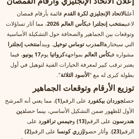
إعلان الاتحاد الإنجليزي وأرقام القمصان
أعلن
الاتحاد الإنجليزي لكرة القدم
قائمة بأرقام قمصان
لاعبي
منتخب إنجلترا
في
كأس العالم 2026
، مما أثار تساؤلات
وتوقعات بين الجماهير والصحافة حول التشكيلة الأساسية
التي سيختارها
المدرب توماس توخيل
. ويبدأ
منتخب إنجلترا
مشواره في
كأس العالم
بمواجهة
كرواتيا
يوم
17 يونيو
، فيما
يعتبر ترقب كبير لمعرفة الخيارات الفنية لتوهيل في أول
بطولة كبرى له مع "
الأسود الثلاثة
".
توزيع الأرقام وتوقعات الجماهير
حصل
جوردان بيكفورد
على الرقم
(1)
، مما يعني أنه المرشح
الأول للظهور ضمن التشكيل الأساسي، بينما حصل
دين
هندرسون
على الرقم
(13)
و
جيمس ترافورد
على
الرقم
(23)
. وأثار حصول
إزري كونسا
على الرقم
(2)