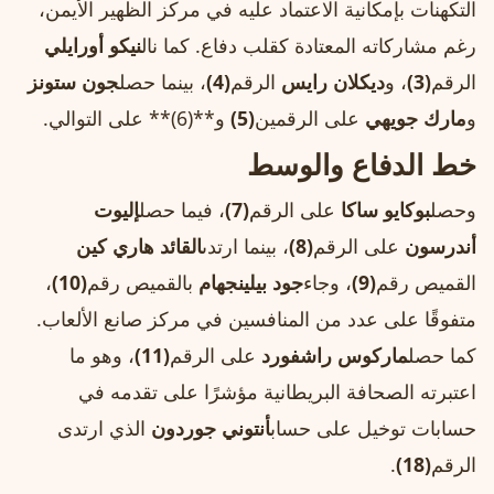
التكهنات بإمكانية الاعتماد عليه في مركز الظهير الأيمن،
رغم مشاركاته المعتادة كقلب دفاع. كما نال
نيكو أورايلي
الرقم
(3)
، و
ديكلان رايس
الرقم
(4)
، بينما حصل
جون ستونز
و
مارك جويهي
على الرقمين
(5)
و**(6)** على التوالي.
خط الدفاع والوسط
وحصل
بوكايو ساكا
على الرقم
(7)
، فيما حصل
إليوت
أندرسون
على الرقم
(8)
، بينما ارتدى
القائد هاري كين
القميص رقم
(9)
، وجاء
جود بيلينجهام
بالقميص رقم
(10)
،
متفوقًا على عدد من المنافسين في مركز صانع الألعاب.
كما حصل
ماركوس راشفورد
على الرقم
(11)
، وهو ما
اعتبرته الصحافة البريطانية مؤشرًا على تقدمه في
حسابات توخيل على حساب
أنتوني جوردون
الذي ارتدى
الرقم
(18)
.