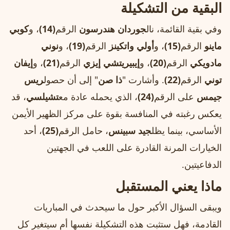
البقية من التشكيلة
وفي بقية القائمة، نال
جوردان هندرسون
الرقم
(14)
، و
كوبي
ماينو
الرقم
(15)
، و
أولي واتكينز
الرقم
(19)
، و
نوني
مادويكي
الرقم
(20)
، و
إيبيريتشي إيزي
الرقم
(21)
، و
إيفان
توني
الرقم
(22)
. وأشارت "
ذا صن
" إلى أن حصول
ريس
جيمس
على الرقم
(24)
، الذي يحمله عادة مع
تشيلسي
، قد
يعكس رغبته في المنافسة بقوة على مركز الظهير الأيمن
الأساسي، بينما يظل
جيد سبينس
، حامل الرقم
(25)
، أحد
الخيارات المرنة القادرة على اللعب في الجهتين
الدفاعيتين.
ماذا يعني المستقبل
ويبقى السؤال الأكبر حول ما سيحدث في المباريات
القادمة، فهل ستثبت هذه التشكيلة نفسها أم سيتغير كل