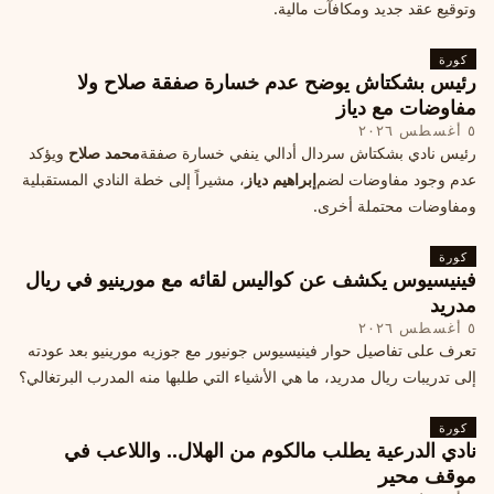
وتوقيع عقد جديد ومكافآت مالية.
كورة
رئيس بشكتاش يوضح عدم خسارة صفقة صلاح ولا
مفاوضات مع دياز
٥ أغسطس ٢٠٢٦
رئيس نادي بشكتاش سردال أدالي ينفي خسارة صفقة
محمد صلاح
ويؤكد
عدم وجود مفاوضات لضم
إبراهيم دياز
، مشيراً إلى خطة النادي المستقبلية
ومفاوضات محتملة أخرى.
كورة
فينيسيوس يكشف عن كواليس لقائه مع مورينيو في ريال
مدريد
٥ أغسطس ٢٠٢٦
تعرف على تفاصيل حوار فينيسيوس جونيور مع جوزيه مورينيو بعد عودته
إلى تدريبات ريال مدريد، ما هي الأشياء التي طلبها منه المدرب البرتغالي؟
كورة
نادي الدرعية يطلب مالكوم من الهلال.. واللاعب في
موقف محير