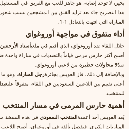
بخير
، لا توجد إصابة، هو جاهز للعب مع الفريق في المستقبل
هذا التصريح جاء بعد تزايد القلق بين المشجعين بسبب شعور 
المباراة التي انتهت بالتعادل 1-1.
أداء متفوق في مواجهة أوروغواي
خلال اللقاء ضد أوروغواي، الذي أقيم في ملعب
أستاد الأرجنتين
صدّ
9 محاولات خطيرة
من لاعبي أوروغواي.
وبالإضافة إلى ذلك، فاز العويس بجائزة
رجل المباراة
، وهو ما 
أعلى تقييم بين اللاعبين السعوديين في اللقاء، متفوقاً على
عبدا
للمنتخب.
أهمية حارس المرمى في مسار المنتخب
يُعد العويس أحد أعمدة
المنتخب السعودي
في هذه النسخة من 
المباريات الكبرى. فبفضل تألقه في أوروغواي، أصبح اللاع