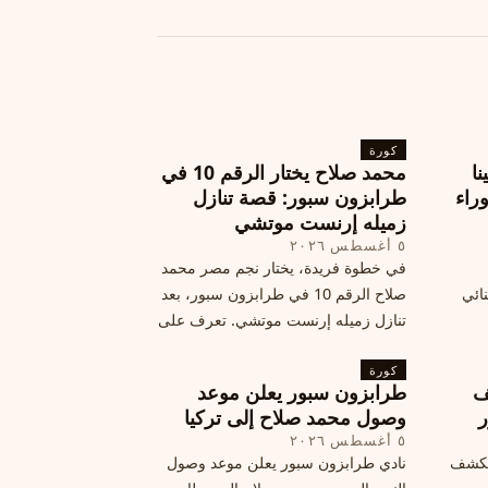
كورة
نا
محمد صلاح يختار الرقم 10 في
ة وراء
طرابزون سبور: قصة تنازل
زميله إرنست موتشي
٥ أغسطس ٢٠٢٦
في خطوة فريدة، يختار نجم مصر محمد
نائي
صلاح الرقم 10 في طرابزون سبور، بعد
تنازل زميله إرنست موتشي. تعرف على
المرتقب
تفاصيل هذه اللفتة الرائعة.
خطوات
كورة
ف
طرابزون سبور يعلن موعد
ر
وصول محمد صلاح إلى تركيا
٥ أغسطس ٢٠٢٦
الكشف
نادي طرابزون سبور يعلن موعد وصول