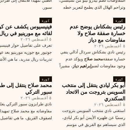
المفاوضات لضم بيدرو نيتو من تشيلسي،
الطبي تمهيدا للانتقال إلى طراب
وتزاحم الهلال الذي يطمح لتعزيز خطه
سبور.
الهجومي، ما هي تفاصيل الصفقة؟
كورة
كورة
رئيس بشكتاش يوضح عدم
فينيسيوس يكشف عن كو
خسارة صفقة صلاح ولا
لقائه مع مورينيو في ريال
مفاوضات مع دياز
٥ أغسطس ٢٠٢٦
تعرف على تفاصيل حوار فينيس
٥ أغسطس ٢٠٢٦
رئيس نادي بشكتاش سردال أدالي ينفي
جونيور مع جوزيه مورينيو بعد عو
خسارة صفقة
محمد صلاح
ويؤكد عدم
تدريبات ريال مدريد، ما هي الأشي
وجود مفاوضات لضم
إبراهيم دياز
، مشيراً
طلبها منه المدرب البرتغالي؟
إلى خطة النادي المستقبلية ومفاوضات
كورة
محتملة أخرى.
كورة
أبو بكر ليادي ينتقل إلى منتخب
محمد صلاح ينتقل إلى طر
السويس بتروجت من الاتحاد
سبور التركي
السكندري
٥ أغسطس ٢٠٢٦
نادي طرابزون سبور التركي يعل
٥ أغسطس ٢٠٢٦
استغنى نادي منتخب السويس بتروجت
مفاوضاته مع محمد صلاح تمهيدا
رسميًا عن ظهيره الأيمن أبو بكر ليادي،
لصفوف الفريق، ما هي تفاصيل 
الذي سيساهم مع الفريق في موسم
ومتى سيتم الإعلان عنها رسمياً؟