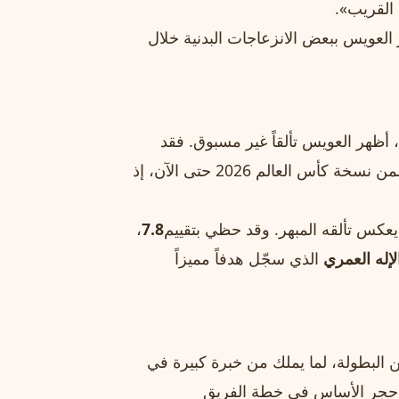
 القريب».
العويس ببعض الانزعاجات البدنية خلال
، أظهر العويس تألقاً غير مسبوق. فقد
أصبح أكثر حارس مرمى قياماً بالتصديات في مباراة واحدة ضمن نسخة كأس العالم 2026 حتى الآن، إذ
يعكس تألقه المبهر. وقد حظي بتقييم
7.8
،
لإله العمري
الذي سجّل هدفاً مميزاً
البطولة، لما يملك من خبرة كبيرة في
ب حجر الأساس في خطة الفريق