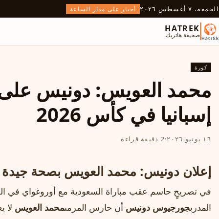
الجمعة، ٧ أغسطس ٢٠٢٦
أخبار على مدار الساعة
HATREK
صحيفة هاتريك
كورة
محمد العويس: دونيس على 
إسبانيا في كأس 2026
١٦ يونيو ٢٠٢٦
·
2 دقيقة قراءة
إعلان دونيس: محمد العويس بصحة جيدة وم
المدرب
جورجيوس دونيس
أن حارس المرمى
محمد العويس
لا ي