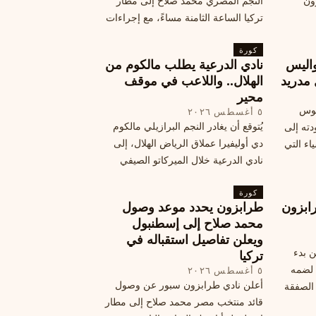
زون
النجم المصري محمد صلاح إلى مطار
تركيا الساعة الثامنة مساءً، مع إجراءات
أمان وتوجيهات للمتفرجين، وتوقيع عقد
كورة
جديد ومكافآت مالية.
اليس
نادي الدرعية يطلب مالكوم من
 مدريد
الهلال.. واللاعب في موقف
محير
يوس
٥ أغسطس ٢٠٢٦
يُتوقع أن يغادر النجم البرازيلي مالكوم
دته إلى
دي أوليفيرا عملاق الرياض الهلال، إلى
اء التي
نادي الدرعية خلال الميركاتو الصيفي
الحالي. ويتخذ مالكوم موقفًا محيرًا من
كورة
هذا الانتقال، وسط تقارير تفيد أن الهلال
ابزون
طرابزون يحدد موعد وصول
يرحب بفراقته.
محمد صلاح إلى إسطنبول
ويعلن تفاصيل استقباله في
ن بدء
تركيا
 لضمه
٥ أغسطس ٢٠٢٦
أعلن نادي طرابزون سبور عن وصول
الصفقة
قائد منتخب مصر محمد صلاح إلى مطار