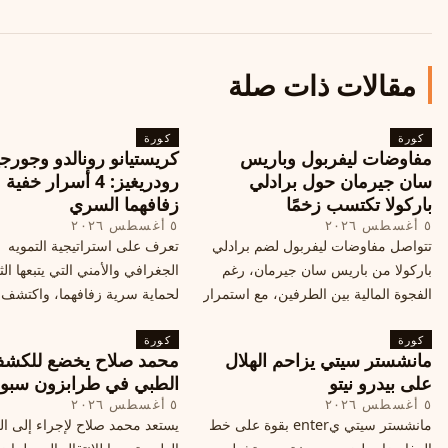
مقالات ذات صلة
كورة
كورة
مفاوضات ليفربول وباريس
كريستيانو رونالدو وجورجي
سان جيرمان حول برادلي
رودريغيز: 4 أسرار خفي
باركولا تكتسب زخمًا
زفافهما السري
٥ أغسطس ٢٠٢٦
٥ أغسطس ٢٠٢٦
تتواصل مفاوضات ليفربول لضم برادلي
تعرف على استراتيجية التمويه
باركولا من باريس سان جيرمان، رغم
الجغرافي والأمني التي يتبعها الث
الفجوة المالية بين الطرفين، مع استمرار
لحماية سرية زفافهما، واكتشف
المحادثات لتحقيق صفقة ممكنة قبل
التفاصيل الحصرية حول الحفل 
كورة
إغلاق سوق الانتقالات
كورة
في البرتغال، واعرف ما هي ال
مانشستر سيتي يزاحم الهلال
محمد صلاح يخضع للكش
القادمة في هذا الحدث العالمي
على بيدرو نيتو
الطبي في طرابزون سبو
٥ أغسطس ٢٠٢٦
٥ أغسطس ٢٠٢٦
مانشستر سيتي يenter بقوة على خط
يستعد محمد صلاح لإجراء إلى 