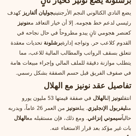
برشلونة يضع نونيز كخيار ثانٍ
يضع النادي الكتالوني النجم الأرجنتيني
جوليان ألفاريز
كهدف
رئيسي لدعم خط هجومه. إلا أن خيار التعاقد مع
نونيز
كعنصر هجومي ثانٍ يبدو مطروحاً في حال نجاحه في
القدوم كلاعب حر. وتواجه إدارة
برشلونة
تحديات معقدة
تتعلق بسقف الرواتب والمطالب المالية للاعب، مما
يتطلب موازنة دقيقة للملف المالي وإجراء مبيعات هامة
في صفوف الفريق قبل حسم الصفقة بشكل رسمي.
تفاصيل عقد نونيز مع الهلال
انتقل
نونيز
إلى
الهلال
في صفقة قيمتها 53 مليون يورو
من
ليفربول الإنجليزي
. يبلغ
نونيز
من العمر 26 عاماً، ويدربه
حالياً
سيموني إنزاغي
. ومع ذلك، فإن مستقبله مع
الهلال
بات غير مؤكد بعد قرار الاستغناء عنه.