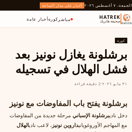
الجمعة، ٧ أغسطس ٢٠٢٦
أخبار على مدار الساعة
HATREK
كورة
أخبار عامة
مباشر
صحيفة هاتريك
كورة
برشلونة يغازل نونيز بعد
فشل الهلال في تسجيله
٣١ مايو ٢٠٢٦
·
2 دقيقة قراءة
برشلونة يفتح باب المفاوضات مع نونيز
دخل نادي
برشلونة الإسباني
مرحلة جديدة من المفاوضات
مع المهاجم الأوروغوياني
داروين نونيز
، لاعب نادي
الهلال