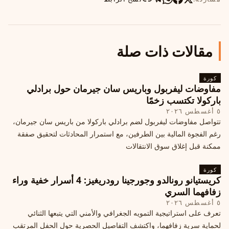
مقالات ذات صلة
كورة
مفاوضات ليفربول وباريس سان جيرمان حول برادلي
باركولا تكتسب زخمًا
٥ أغسطس ٢٠٢٦
تتواصل مفاوضات ليفربول لضم برادلي باركولا من باريس سان جيرمان،
رغم الفجوة المالية بين الطرفين، مع استمرار المحادثات لتحقيق صفقة
ممكنة قبل إغلاق سوق الانتقالات
كورة
كريستيانو رونالدو وجورجينا رودريغيز: 4 أسرار خفية وراء
زفافهما السري
٥ أغسطس ٢٠٢٦
تعرف على استراتيجية التمويه الجغرافي والأمني التي يتبعها الثنائي
لحماية سرية زفافهما، واكتشف التفاصيل الحصرية حول الحفل المرتقب