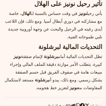
تأثير رحيل نونيز على الهلال
يأتي رحيل
نونيز
في وقت حساس بالنسبة لـ
الهلال
، خاصة
مع مشاركته في دوري أبطال آسيا. ومع ذلك، فإن اللاعب
أبدى رغبته في الرحيل والبحث عن وجهة أوروبية جديدة
تلبي طموحاته الفنية.
التحديات المالية لبرشلونة
تظل التحديات المالية أمام
برشلونة
لإتمام صفقة
نونيز
كبيرة. يتطلب الأمر موازنة دقيقة للملف المالي وإجراء
مبيعات هامة في صفوف الفريق قبل حسم الصفقة
بشكل رسمي. ومع ذلك، يبدو أن
برشلونة
مستعد لاستكمال
المفاوضات مع
نونيز
لتعزيز خط هجومه.
مشاركة:
نسخ الرابط