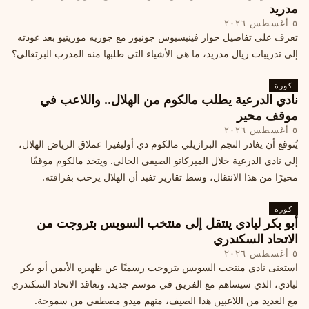
مدريد
٥ أغسطس ٢٠٢٦
تعرف على تفاصيل حوار فينيسيوس جونيور مع جوزيه مورينيو بعد عودته
إلى تدريبات ريال مدريد، ما هي الأشياء التي طلبها منه المدرب البرتغالي؟
كورة
نادي الدرعية يطلب مالكوم من الهلال.. واللاعب في
موقف محير
٥ أغسطس ٢٠٢٦
يُتوقع أن يغادر النجم البرازيلي مالكوم دي أوليفيرا عملاق الرياض الهلال،
إلى نادي الدرعية خلال الميركاتو الصيفي الحالي. ويتخذ مالكوم موقفًا
محيرًا من هذا الانتقال، وسط تقارير تفيد أن الهلال يرحب بفراقته.
كورة
أبو بكر ليادي ينتقل إلى منتخب السويس بتروجت من
الاتحاد السكندري
٥ أغسطس ٢٠٢٦
استغنى نادي منتخب السويس بتروجت رسميًا عن ظهيره الأيمن أبو بكر
ليادي، الذي سيساهم مع الفريق في موسم جديد. وتعاقد الاتحاد السكندري
مع العديد من اللاعبين هذا الصيف، منهم ميدو مصطفى من سموحة.