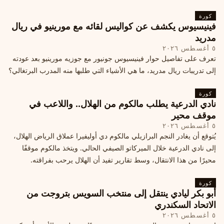
كورة
فينيسيوس يكشف عن كواليس لقائه مع مورينيو في ريال
مدريد
٥ أغسطس ٢٠٢٦
تعرف على تفاصيل حوار فينيسيوس جونيور مع جوزيه مورينيو بعد عودته
إلى تدريبات ريال مدريد، ما هي الأشياء التي طلبها منه المدرب البرتغالي؟
كورة
نادي الدرعية يطلب مالكوم من الهلال.. واللاعب في
موقف محير
٥ أغسطس ٢٠٢٦
يُتوقع أن يغادر النجم البرازيلي مالكوم دي أوليفيرا عملاق الرياض الهلال،
إلى نادي الدرعية خلال الميركاتو الصيفي الحالي. ويتخذ مالكوم موقفًا
محيرًا من هذا الانتقال، وسط تقارير تفيد أن الهلال يرحب بفراقته.
كورة
أبو بكر ليادي ينتقل إلى منتخب السويس بتروجت من
الاتحاد السكندري
٥ أغسطس ٢٠٢٦