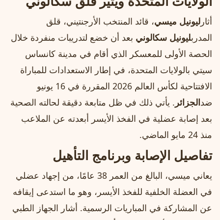
الولايات المتحدة ويثير قلق سكالوني
أثار
ليونيل ميسي
، قائد المنتخب الأرجنتيني، قلق
المدرب
ليونيل سكالوني
بعد أن خضع لتدريبات منفردة خلال
الحصة الأولى للمعسكر الذي أقام في مدينة كانساس
سيتي بالولايات المتحدة، في إطار الاستعدادات للمباراة
الافتتاحية لكأس العالم 2026 المقررة في 16 يونيو
ضد
الجزائر
. يأتي ذلك في ظل متابعة دقيقة لحالته الصحية
بعد إصابة عضلية في الفخذ الأيسر أبعدته عن الملاعب
منذ 24 مايو الماضي.
تفاصيل الإصابة وبرنامج التأهيل
يعاني ميسي، البالغ من العمر 38 عامًا، من إجهاد عضلي
في العضلة الخلفية للفخذ الأيسر، وهو ما استدعى إيقافه
عن المشاركة في المباريات الرسمية. أشار الجهاز الطبي