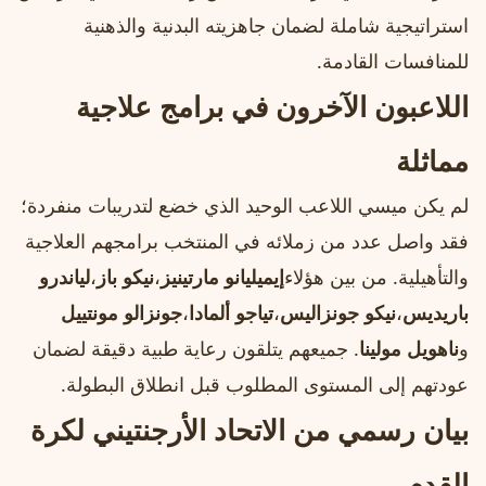
استراتيجية شاملة لضمان جاهزيته البدنية والذهنية
للمنافسات القادمة.
اللاعبون الآخرون في برامج علاجية
مماثلة
لم يكن ميسي اللاعب الوحيد الذي خضع لتدريبات منفردة؛
فقد واصل عدد من زملائه في المنتخب برامجهم العلاجية
والتأهيلية. من بين هؤلاء
إيميليانو مارتينيز
،
نيكو باز
،
لياندرو
باريديس
،
نيكو جونزاليس
،
تياجو ألمادا
،
جونزالو مونتييل
و
ناهويل مولينا
. جميعهم يتلقون رعاية طبية دقيقة لضمان
عودتهم إلى المستوى المطلوب قبل انطلاق البطولة.
بيان رسمي من الاتحاد الأرجنتيني لكرة
القدم