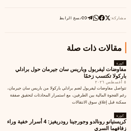
مشاركة:
نسخ الرابط
مقالات ذات صلة
كورة
مفاوضات ليفربول وباريس سان جيرمان حول برادلي
باركولا تكتسب زخمًا
٥ أغسطس ٢٠٢٦
تتواصل مفاوضات ليفربول لضم برادلي باركولا من باريس سان جيرمان،
رغم الفجوة المالية بين الطرفين، مع استمرار المحادثات لتحقيق صفقة
ممكنة قبل إغلاق سوق الانتقالات
كورة
كريستيانو رونالدو وجورجينا رودريغيز: 4 أسرار خفية وراء
زفافهما السري