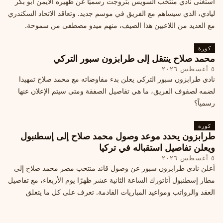
استغنى نادي منتخب السويس بتروجت رسميًا عن ظهيره الأيمن أبو بكر
ليادي، الذي سيساهم مع الفريق في موسم جديد. وتعاقد الاتحاد السكندري
مع العديد من اللاعبين هذا الصيف، منهم ميدو مصطفى من سموحة.
كورة
محمد صلاح ينتقل إلى طرابزون سبور التركي
٥ أغسطس ٢٠٢٦
نادي طرابزون سبور التركي يعلن بدء مفاوضاته مع محمد صلاح تمهيدا
لضمه لصفوف الفريق، ما هي تفاصيل الصفقة ومتى سيتم الإعلان عنها
رسمياً؟
كورة
طرابزون يحدد موعد وصول محمد صلاح إلى إسطنبول
ويعلن تفاصيل استقباله في تركيا
٥ أغسطس ٢٠٢٦
أعلن نادي طرابزون سبور عن وصول قائد منتخب مصر محمد صلاح إلى
مطار إسطنبول أتاتورك الساعة الثانية عشر ظهرًا يوم الأربعاء، مع تفاصيل
العقد والرواتب ومواعيد المباريات القادمة. تعرف على كل ما يتعلق
بالصفقة التركية الكبرى.