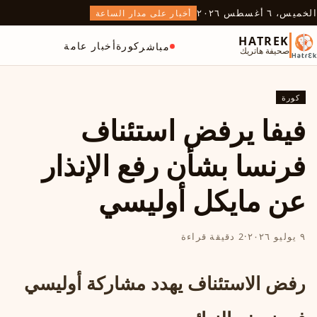
الخميس، ٦ أغسطس ٢٠٢٦
أخبار على مدار الساعة
HATREK
كورة
أخبار عامة
مباشر
صحيفة هاتريك
كورة
فيفا يرفض استئناف
فرنسا بشأن رفع الإنذار
عن مايكل أوليسي
٩ يوليو ٢٠٢٦
·
2 دقيقة قراءة
رفض الاستئناف يهدد مشاركة أوليسي