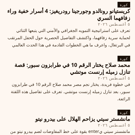
كورة
كريستيانو رونالدو وجورجينا رودريغيز: 4 أسرار خفية وراء
زفافهما السري
٥ أغسطس ٢٠٢٦
تعرف على استراتيجية التمويه الجغرافي والأمني التي يتبعها الثنائي
لحماية سرية زفافهما، واكتشف التفاصيل الحصرية حول الحفل المرتقب
في البرتغال، واعرف ما هي الخطوات القادمة في هذا الحدث العالمي
كورة
محمد صلاح يختار الرقم 10 في طرابزون سبور: قصة
تنازل زميله إرنست موتشي
٥ أغسطس ٢٠٢٦
في خطوة فريدة، يختار نجم مصر محمد صلاح الرقم 10 في طرابزون
سبور، بعد تنازل زميله إرنست موتشي. تعرف على تفاصيل هذه اللفتة
الرائعة.
كورة
مانشستر سيتي يزاحم الهلال على بيدرو نيتو
٥ أغسطس ٢٠٢٦
مانشستر سيتي يenter بقوة على خط المفاوضات لضم بيدرو نيتو من