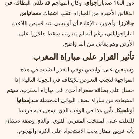
دور الـ16 ضد
باراجواي
. وكان المهاجم قد تلقى البطاقة في
الدقائق الأخيرة من المباراة عقب اشتباك مع
ماتياس
جالارزا
. وأظهرت الإعادة أن أوليسي شد قميص اللاعب
الباراجواياني، رغم أنه لم يضربه، سقط جالارزا على
الأرض وهو يعاني من ألم واضح.
تأثير القرار على مباراة المغرب
وسيتعين على أوليسي توخي الحذر الشديد في هذه
المواجهة لتجنب التعرض للإيقاف في الجولة التالية. إذا
حصل على بطاقة صفراء أخرى في مباراة المغرب، سيتم
استبعاده من مباراة نصف النهائي المحتملة ضد
إسبانيا
أو
بلجيكا
. يأتي هذا في الوقت الذي تسعى فيه فرنسا
للتغلب على المنتخب المغربي القوي، والذي وصفه ديشان
بأنه فريق ممتاز يحب الاستحواذ على الكرة والهجوم.