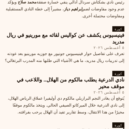
رئيس نادي بشكتاش سردال أدالي ينفي خسارة صفقة
محمد صلاح
ويؤكد
عدم وجود مفاوضات لضم
إبراهيم دياز
، مشيراً إلى خطة النادي المستقبلية
ومفاوضات محتملة أخرى.
كورة
فينيسيوس يكشف عن كواليس لقائه مع مورينيو في ريال
مدريد
٥ أغسطس ٢٠٢٦
تعرف على تفاصيل حوار فينيسيوس جونيور مع جوزيه مورينيو بعد عودته
إلى تدريبات ريال مدريد، ما هي الأشياء التي طلبها منه المدرب البرتغالي؟
كورة
نادي الدرعية يطلب مالكوم من الهلال.. واللاعب في
موقف محير
٥ أغسطس ٢٠٢٦
يُتوقع أن يغادر النجم البرازيلي مالكوم دي أوليفيرا عملاق الرياض الهلال،
إلى نادي الدرعية خلال الميركاتو الصيفي الحالي. ويتخذ مالكوم موقفًا
محيرًا من هذا الانتقال، وسط تقارير تفيد أن الهلال يرحب بفراقته.
كورة