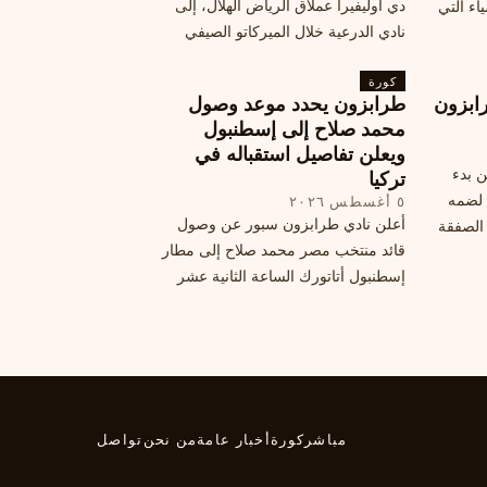
دي أوليفيرا عملاق الرياض الهلال، إلى
اء التي
نادي الدرعية خلال الميركاتو الصيفي
الحالي. ويتخذ مالكوم موقفًا محيرًا من
كورة
هذا الانتقال، وسط تقارير تفيد أن الهلال
ابزون
طرابزون يحدد موعد وصول
يرحب بفراقته.
محمد صلاح إلى إسطنبول
ويعلن تفاصيل استقباله في
ن بدء
تركيا
 لضمه
٥ أغسطس ٢٠٢٦
أعلن نادي طرابزون سبور عن وصول
الصفقة
قائد منتخب مصر محمد صلاح إلى مطار
إسطنبول أتاتورك الساعة الثانية عشر
ظهرًا يوم الأربعاء، مع تفاصيل العقد
والرواتب ومواعيد المباريات القادمة.
تعرف على كل ما يتعلق بالصفقة
التركية الكبرى.
مباشر
كورة
أخبار عامة
من نحن
تواصل