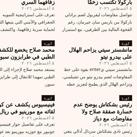
باركولا تكتسب زخمًا
زفافهما السري
٥ أغسطس ٢٠٢٦
٥ أغسطس ٢٠٢٦
تتواصل مفاوضات ليفربول لضم برادلي
تعرف على استراتيجية التمويه
باركولا من باريس سان جيرمان، رغم
الجغرافي والأمني التي يتبعها الث
الفجوة المالية بين الطرفين، مع استمرار
لحماية سرية زفافهما، واكتشف
المحادثات لتحقيق صفقة ممكنة قبل
التفاصيل الحصرية حول الحفل 
كورة
إغلاق سوق الانتقالات
كورة
في البرتغال، واعرف ما هي ال
مانشستر سيتي يزاحم الهلال
محمد صلاح يخضع للكش
القادمة في هذا الحدث العالمي
على بيدرو نيتو
الطبي في طرابزون سبو
٥ أغسطس ٢٠٢٦
٥ أغسطس ٢٠٢٦
مانشستر سيتي يenter بقوة على خط
يستعد محمد صلاح لإجراء إلى 
المفاوضات لضم بيدرو نيتو من تشيلسي،
الطبي تمهيدا للانتقال إلى طراب
وتزاحم الهلال الذي يطمح لتعزيز خطه
سبور.
الهجومي، ما هي تفاصيل الصفقة؟
كورة
كورة
رئيس بشكتاش يوضح عدم
فينيسيوس يكشف عن كو
خسارة صفقة صلاح ولا
لقائه مع مورينيو في ريال
مفاوضات مع دياز
٥ أغسطس ٢٠٢٦
تعرف على تفاصيل حوار فينيس
٥ أغسطس ٢٠٢٦
رئيس نادي بشكتاش سردال أدالي ينفي
جونيور مع جوزيه مورينيو بعد عو