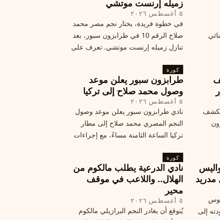
زميله إرنست موتشي
٥ أغسطس ٢٠٢٦
في خطوة فريدة، يختار نجم مصر محمد
نائي
صلاح الرقم 10 في طرابزون سبور، بعد
تنازل زميله إرنست موتشي. تعرف على
المرتقب
تفاصيل هذه اللفتة الرائعة.
خطوات
كورة
ف
طرابزون سبور يعلن موعد
ر
وصول محمد صلاح إلى تركيا
٥ أغسطس ٢٠٢٦
الكشف
نادي طرابزون سبور يعلن موعد وصول
زون
النجم المصري محمد صلاح إلى مطار
تركيا الساعة الثامنة مساءً، مع إجراءات
أمان وتوجيهات للمتفرجين، وتوقيع عقد
كورة
جديد ومكافآت مالية.
اليس
نادي الدرعية يطلب مالكوم من
 مدريد
الهلال.. واللاعب في موقف
محير
يوس
٥ أغسطس ٢٠٢٦
يُتوقع أن يغادر النجم البرازيلي مالكوم
دته إلى