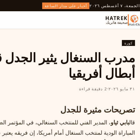
الجمعة، ٧ أغسطس ٢٠٢٦
أخبار على مدار الساعة
HATREK
صحيفة هاتريك
كورة
مدرب السنغال يثير الجدل ق
أبطال أفريقيا
٣١ مايو ٢٠٢٦
·
2 دقيقة قراءة
تصريحات مثيرة للجدل
قال
بابي ثياو
، المدير الفني للمنتخب السنغالي، في المؤتمر ال
المباراة الودية لمنتخب السنغال أمام أمريكا، إن فريقه يعتبر 