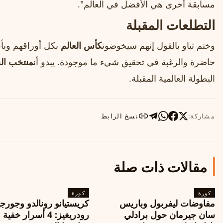
مسابقة أخرى هي الأفضل في العالم".
التطلعات المقبلة
وختم ثياو بالقول إنهم سيخوضون
كأس العالم
بكل أوراقهم وبأق
حاضرة والرغبة في تحقيق شيء ما موجودة. يبدو أن
منتخب ال
البطولة العالمية المقبلة.
مشاركة:
نسخ الرابط
مقالات ذات صلة
كورة
كورة
مفاوضات ليفربول وباريس
كريستيانو رونالدو وجورجي
سان جيرمان حول برادلي
رودريغيز: 4 أسرار خفي