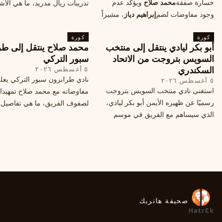
خسارة صفقة
محمد صلاح
ويؤكد عدم
تدريبات ريال مدريد، ما هي الأشي
وجود مفاوضات لضم
إبراهيم دياز
، مشيراً
طلبها منه المدرب البرتغالي؟
إلى خطة النادي المستقبلية ومفاوضات
كورة
محتملة أخرى.
كورة
أبو بكر ليادي ينتقل إلى منتخب
محمد صلاح ينتقل إلى طر
السويس بتروجت من الاتحاد
سبور التركي
السكندري
٥ أغسطس ٢٠٢٦
نادي طرابزون سبور التركي يعل
٥ أغسطس ٢٠٢٦
استغنى نادي منتخب السويس بتروجت
مفاوضاته مع محمد صلاح تمهيدا
رسميًا عن ظهيره الأيمن أبو بكر ليادي،
لصفوف الفريق، ما هي تفاصيل 
الذي سيساهم مع الفريق في موسم
ومتى سيتم الإعلان عنها رسمياً؟
جديد. وتعاقد الاتحاد السكندري مع العديد
من اللاعبين هذا الصيف، منهم ميدو
مصطفى من سموحة.
صحيفة هاتريك