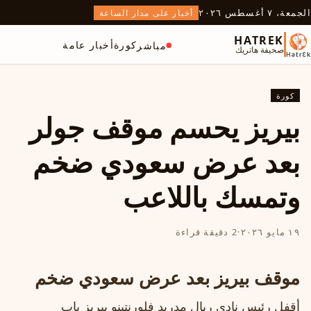
الجمعة، ٧ أغسطس ٢٠٢٦
أخبار على مدار الساعة
HATREK
كورة
أخبار عامة
مباشر
صحيفة هاتريك
كورة
بيريز يحسم موقف جولر
بعد عرض سعودي ضخم
وتمسك باللاعب
١٩ مايو ٢٠٢٦
·
2 دقيقة قراءة
موقف بيريز بعد عرض سعودي ضخم
أقفل رئيس نادي ريال مدريد فلورنتينو بيريز باب