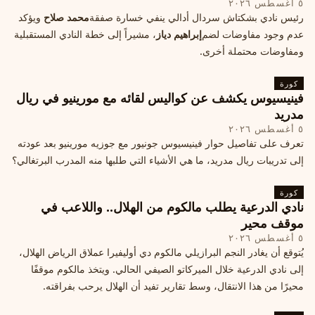
٥ أغسطس ٢٠٢٦
رئيس نادي بشكتاش سردال أدالي ينفي خسارة صفقة
محمد صلاح
ويؤكد
عدم وجود مفاوضات لضم
إبراهيم دياز
، مشيراً إلى خطة النادي المستقبلية
ومفاوضات محتملة أخرى.
كورة
فينيسيوس يكشف عن كواليس لقائه مع مورينيو في ريال
مدريد
٥ أغسطس ٢٠٢٦
تعرف على تفاصيل حوار فينيسيوس جونيور مع جوزيه مورينيو بعد عودته
إلى تدريبات ريال مدريد، ما هي الأشياء التي طلبها منه المدرب البرتغالي؟
كورة
نادي الدرعية يطلب مالكوم من الهلال.. واللاعب في
موقف محير
٥ أغسطس ٢٠٢٦
يُتوقع أن يغادر النجم البرازيلي مالكوم دي أوليفيرا عملاق الرياض الهلال،
إلى نادي الدرعية خلال الميركاتو الصيفي الحالي. ويتخذ مالكوم موقفًا
محيرًا من هذا الانتقال، وسط تقارير تفيد أن الهلال يرحب بفراقته.