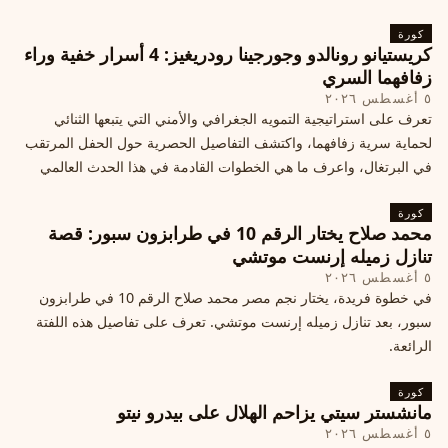
كورة
كريستيانو رونالدو وجورجينا رودريغيز: 4 أسرار خفية وراء
زفافهما السري
٥ أغسطس ٢٠٢٦
تعرف على استراتيجية التمويه الجغرافي والأمني التي يتبعها الثنائي
لحماية سرية زفافهما، واكتشف التفاصيل الحصرية حول الحفل المرتقب
في البرتغال، واعرف ما هي الخطوات القادمة في هذا الحدث العالمي
كورة
محمد صلاح يختار الرقم 10 في طرابزون سبور: قصة
تنازل زميله إرنست موتشي
٥ أغسطس ٢٠٢٦
في خطوة فريدة، يختار نجم مصر محمد صلاح الرقم 10 في طرابزون
سبور، بعد تنازل زميله إرنست موتشي. تعرف على تفاصيل هذه اللفتة
الرائعة.
كورة
مانشستر سيتي يزاحم الهلال على بيدرو نيتو
٥ أغسطس ٢٠٢٦