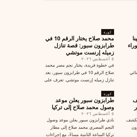
كورة
نا
محمد صلاح يختار الرقم 10 في
ة وراء
طرابزون سبور: قصة تنازل
زميله إرنست موتشي
٥ أغسطس ٢٠٢٦
في خطوة فريدة، يختار نجم مصر محمد
نائي
صلاح الرقم 10 في طرابزون سبور، بعد
تنازل زميله إرنست موتشي. تعرف على
المرتقب
تفاصيل هذه اللفتة الرائعة.
خطوات
كورة
ف
طرابزون سبور يعلن موعد
ر
وصول محمد صلاح إلى تركيا
٥ أغسطس ٢٠٢٦
الكشف
نادي طرابزون سبور يعلن موعد وصول
زون
النجم المصري محمد صلاح إلى مطار
تركيا الساعة الثامنة مساءً، مع إجراءات