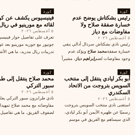
الهجومي، ما هي تفاصيل الصفقة؟
كورة
كورة
رئيس بشكتاش يوضح عدم
فينيسيوس يكشف عن كو
خسارة صفقة صلاح ولا
لقائه مع مورينيو في ريال
مفاوضات مع دياز
٥ أغسطس ٢٠٢٦
تعرف على تفاصيل حوار فينيس
٥ أغسطس ٢٠٢٦
رئيس نادي بشكتاش سردال أدالي ينفي
جونيور مع جوزيه مورينيو بعد عو
خسارة صفقة
محمد صلاح
ويؤكد عدم
تدريبات ريال مدريد، ما هي الأشي
وجود مفاوضات لضم
إبراهيم دياز
، مشيراً
طلبها منه المدرب البرتغالي؟
إلى خطة النادي المستقبلية ومفاوضات
كورة
محتملة أخرى.
كورة
أبو بكر ليادي ينتقل إلى منتخب
محمد صلاح ينتقل إلى طر
السويس بتروجت من الاتحاد
سبور التركي
السكندري
٥ أغسطس ٢٠٢٦
نادي طرابزون سبور التركي يعل
٥ أغسطس ٢٠٢٦
استغنى نادي منتخب السويس بتروجت
مفاوضاته مع محمد صلاح تمهيدا
رسميًا عن ظهيره الأيمن أبو بكر ليادي،
لصفوف الفريق، ما هي تفاصيل 
الذي سيساهم مع الفريق في موسم
ومتى سيتم الإعلان عنها رسمياً؟
جديد. وتعاقد الاتحاد السكندري مع العديد
من اللاعبين هذا الصيف، منهم ميدو