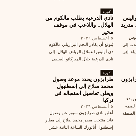
أمان وتوجيهات للمتفرجين، وتوقيع عقد
كورة
جديد ومكافآت مالية.
اليس
نادي الدرعية يطلب مالكوم من
 مدريد
الهلال.. واللاعب في موقف
محير
يوس
٥ أغسطس ٢٠٢٦
يُتوقع أن يغادر النجم البرازيلي مالكوم
دته إلى
دي أوليفيرا عملاق الرياض الهلال، إلى
اء التي
نادي الدرعية خلال الميركاتو الصيفي
الحالي. ويتخذ مالكوم موقفًا محيرًا من
كورة
هذا الانتقال، وسط تقارير تفيد أن الهلال
ابزون
طرابزون يحدد موعد وصول
يرحب بفراقته.
محمد صلاح إلى إسطنبول
ويعلن تفاصيل استقباله في
ن بدء
تركيا
 لضمه
٥ أغسطس ٢٠٢٦
أعلن نادي طرابزون سبور عن وصول
الصفقة
قائد منتخب مصر محمد صلاح إلى مطار
إسطنبول أتاتورك الساعة الثانية عشر
ظهرًا يوم الأربعاء، مع تفاصيل العقد