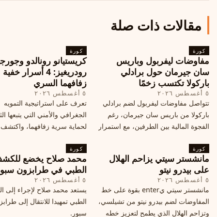
مقالات ذات صلة
كورة
كورة
مفاوضات ليفربول وباريس
كريستيانو رونالدو وجورجي
سان جيرمان حول برادلي
رودريغيز: 4 أسرار خفي
باركولا تكتسب زخمًا
زفافهما السري
٥ أغسطس ٢٠٢٦
٥ أغسطس ٢٠٢٦
تتواصل مفاوضات ليفربول لضم برادلي
تعرف على استراتيجية التمويه
باركولا من باريس سان جيرمان، رغم
الجغرافي والأمني التي يتبعها الث
الفجوة المالية بين الطرفين، مع استمرار
لحماية سرية زفافهما، واكتشف
المحادثات لتحقيق صفقة ممكنة قبل
التفاصيل الحصرية حول الحفل 
كورة
إغلاق سوق الانتقالات
كورة
في البرتغال، واعرف ما هي ال
مانشستر سيتي يزاحم الهلال
محمد صلاح يخضع للكش
القادمة في هذا الحدث العالمي
على بيدرو نيتو
الطبي في طرابزون سبو
٥ أغسطس ٢٠٢٦
٥ أغسطس ٢٠٢٦
مانشستر سيتي يenter بقوة على خط
يستعد محمد صلاح لإجراء إلى 
المفاوضات لضم بيدرو نيتو من تشيلسي،
الطبي تمهيدا للانتقال إلى طراب
وتزاحم الهلال الذي يطمح لتعزيز خطه
سبور.