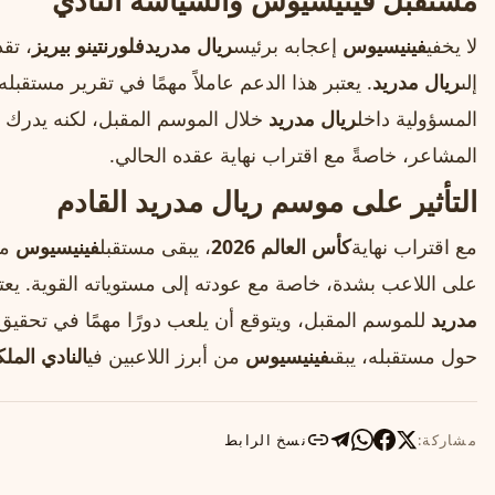
مستقبل فينيسيوس والسياسة النادي
لا يخفي
فينيسيوس
إعجابه برئيس
ريال مدريد
فلورنتينو بيريز
، تقد
إلى
ريال مدريد
. يعتبر هذا الدعم عاملاً مهمًا في تقرير مستقبله 
المسؤولية داخل
ريال مدريد
خلال الموسم المقبل، لكنه يدرك أن
المشاعر، خاصةً مع اقتراب نهاية عقده الحالي.
التأثير على موسم ريال مدريد القادم
مع اقتراب نهاية
كأس العالم 2026
، يبقى مستقبل
فينيسيوس
مع
على اللاعب بشدة، خاصة مع عودته إلى مستوياته القوية. يعت
مدريد
للموسم المقبل، ويتوقع أن يلعب دورًا مهمًا في تحقيق
حول مستقبله، يبقى
فينيسيوس
من أبرز اللاعبين في
النادي المل
مشاركة:
نسخ الرابط