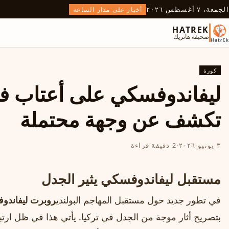
الجمعة، ٧ أغسطس ٢٠٢٦
أخبار على مدار الساعة
HATREK
صحيفة هاتريك
كورة
ليفاندوفسكي على أعتاب ف
تكشف عن وجهة محتملة
٣ يونيو ٢٠٢٦
·
2 دقيقة قراءة
مستقبل ليفاندوفسكي يثير الجدل
في تطور جديد حول مستقبل المهاجم البولندي
روبرت ليفاندو
بتصريح أثار موجة من الجدل في تركيا. يأتي هذا في ظل ارت