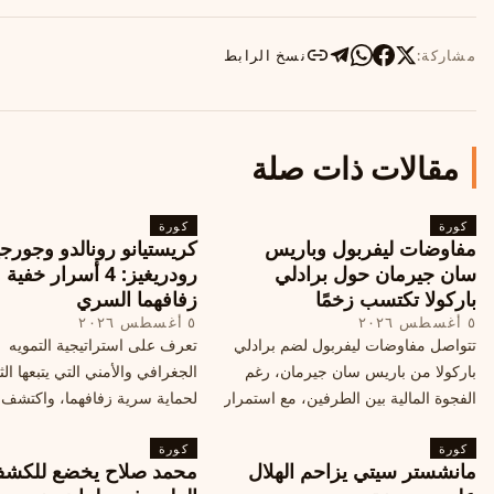
مشاركة:
نسخ الرابط
مقالات ذات صلة
كورة
كورة
مفاوضات ليفربول وباريس
كريستيانو رونالدو وجورجي
سان جيرمان حول برادلي
رودريغيز: 4 أسرار خفي
باركولا تكتسب زخمًا
زفافهما السري
٥ أغسطس ٢٠٢٦
٥ أغسطس ٢٠٢٦
تتواصل مفاوضات ليفربول لضم برادلي
تعرف على استراتيجية التمويه
باركولا من باريس سان جيرمان، رغم
الجغرافي والأمني التي يتبعها الث
الفجوة المالية بين الطرفين، مع استمرار
لحماية سرية زفافهما، واكتشف
المحادثات لتحقيق صفقة ممكنة قبل
التفاصيل الحصرية حول الحفل 
كورة
إغلاق سوق الانتقالات
كورة
في البرتغال، واعرف ما هي ال
مانشستر سيتي يزاحم الهلال
محمد صلاح يخضع للكش
القادمة في هذا الحدث العالمي