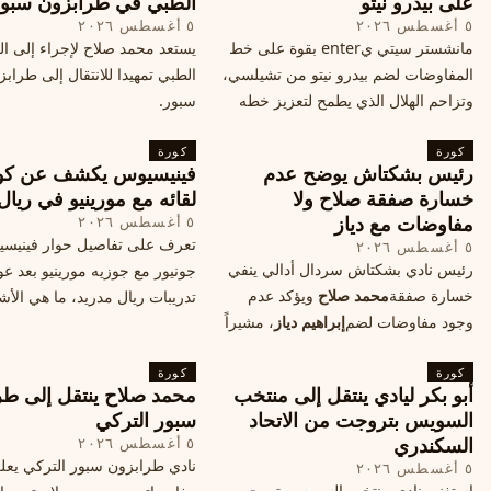
على بيدرو نيتو
الطبي في طرابزون سبو
٥ أغسطس ٢٠٢٦
٥ أغسطس ٢٠٢٦
مانشستر سيتي يenter بقوة على خط
يستعد محمد صلاح لإجراء إلى 
المفاوضات لضم بيدرو نيتو من تشيلسي،
الطبي تمهيدا للانتقال إلى طراب
وتزاحم الهلال الذي يطمح لتعزيز خطه
سبور.
الهجومي، ما هي تفاصيل الصفقة؟
كورة
كورة
رئيس بشكتاش يوضح عدم
فينيسيوس يكشف عن كو
خسارة صفقة صلاح ولا
لقائه مع مورينيو في ريال
مفاوضات مع دياز
٥ أغسطس ٢٠٢٦
تعرف على تفاصيل حوار فينيس
٥ أغسطس ٢٠٢٦
رئيس نادي بشكتاش سردال أدالي ينفي
جونيور مع جوزيه مورينيو بعد عو
خسارة صفقة
محمد صلاح
ويؤكد عدم
تدريبات ريال مدريد، ما هي الأشي
وجود مفاوضات لضم
إبراهيم دياز
، مشيراً
طلبها منه المدرب البرتغالي؟
إلى خطة النادي المستقبلية ومفاوضات
كورة
محتملة أخرى.
كورة
أبو بكر ليادي ينتقل إلى منتخب
محمد صلاح ينتقل إلى طر
السويس بتروجت من الاتحاد
سبور التركي
السكندري
٥ أغسطس ٢٠٢٦
نادي طرابزون سبور التركي يعل
٥ أغسطس ٢٠٢٦
استغنى نادي منتخب السويس بتروجت