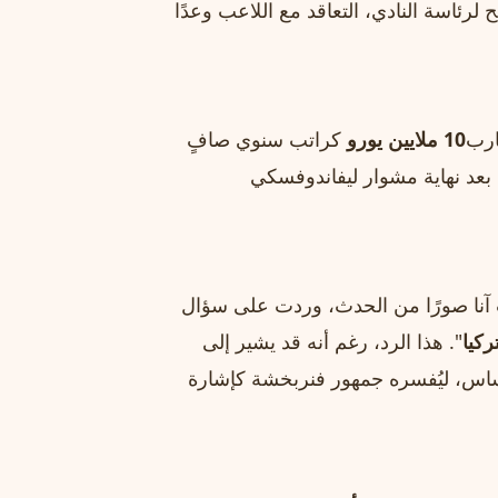
 لرئاسة النادي، التعاقد مع اللاعب وعدًا
ارب
10 ملايين يورو
كراتب سنوي صافٍ
عد نهاية مشوار ليفاندوفسكي
 "Kick the Barre"، نشرت آنا صورًا من الحدث، وردت على سؤال
كيا
". هذا الرد، رغم أنه قد يشير إلى
ساس، ليُفسره جمهور فنربخشة كإشارة