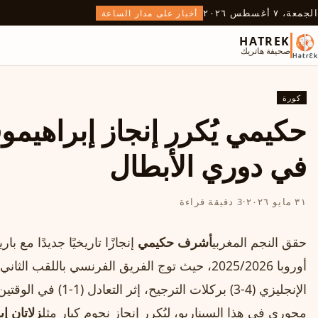
الجمعة، ٧ أغسطس ٢٠٢٦
أخبار على مدار الساعة
HATREK
صحيفة هاتريك
كورة
حكيمي يُكرر إنجاز إبراهيمو
في دوري الأبطال
٣١ مايو ٢٠٢٦
·
3 دقيقة قراءة
حقق النجم المغربي
أشرف حكيمي
إنجازًا تاريخيًا جديدًا م
أوروبا 2025/2026، حيث توج الفريق الفرنسي باللقب
الإنجليزي (4-3) بركلات
محوري في هذا السيناريو، ليُكرر إنجاز نجوم كبار مثل
زلاتان إ