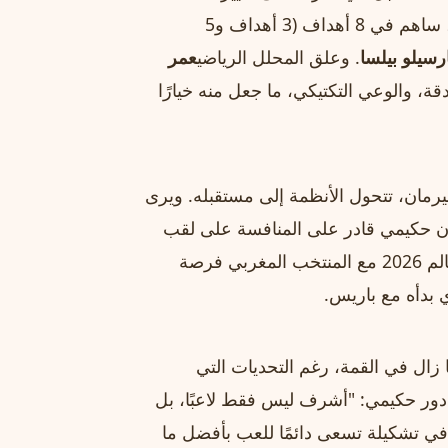
ديناميكيات المباراة. ففي مبارياته العشر الأخيرة في البطولة، ساهم في 8 أهداف (3 أهداف و5
رسيلو بيلسا
. وعلق المحلل الرياضي
عمر
ة، والوعي التكتيكي، ما جعل منه خيارًا
رمان، تتحول الأنظمة إلى مستقبله. ويرى
 أن حكيمي قادر على المنافسة على لقب
الكرة الذهبية في السنوات القادمة. وستكون بطولة كأس العالم 2026 مع المنتخب المغربي فرصة
ي بدأه مع باريس.
 زال في القمة، رغم التحديات التي
ور حكيمي: "أشرف ليس فقط لاعبًا، بل
 في تشكيلة تسعى دائمًا للعب بأفضل ما