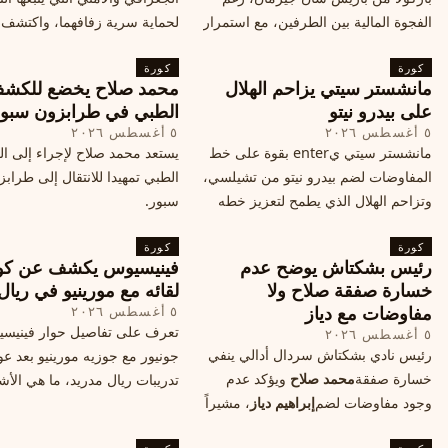
الفجوة المالية بين الطرفين، مع استمرار
لحماية سرية زفافهما، واكتشف
المحادثات لتحقيق صفقة ممكنة قبل
التفاصيل الحصرية حول الحفل 
كورة
إغلاق سوق الانتقالات
كورة
في البرتغال، واعرف ما هي ال
مانشستر سيتي يزاحم الهلال
محمد صلاح يخضع للكش
القادمة في هذا الحدث العالمي
على بيدرو نيتو
الطبي في طرابزون سبو
٥ أغسطس ٢٠٢٦
٥ أغسطس ٢٠٢٦
مانشستر سيتي يenter بقوة على خط
يستعد محمد صلاح لإجراء إلى 
المفاوضات لضم بيدرو نيتو من تشيلسي،
الطبي تمهيدا للانتقال إلى طراب
وتزاحم الهلال الذي يطمح لتعزيز خطه
سبور.
الهجومي، ما هي تفاصيل الصفقة؟
كورة
كورة
رئيس بشكتاش يوضح عدم
فينيسيوس يكشف عن كو
خسارة صفقة صلاح ولا
لقائه مع مورينيو في ريال
مفاوضات مع دياز
٥ أغسطس ٢٠٢٦
تعرف على تفاصيل حوار فينيس
٥ أغسطس ٢٠٢٦
رئيس نادي بشكتاش سردال أدالي ينفي
جونيور مع جوزيه مورينيو بعد عو
خسارة صفقة
محمد صلاح
ويؤكد عدم
تدريبات ريال مدريد، ما هي الأشي
وجود مفاوضات لضم
إبراهيم دياز
، مشيراً
طلبها منه المدرب البرتغالي؟
إلى خطة النادي المستقبلية ومفاوضات