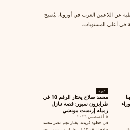
ة عن اللاعبين العرب في أوروبا، ليُصبح
كورة
نا
محمد صلاح يختار الرقم 10 في
ة وراء
طرابزون سبور: قصة تنازل
زميله إرنست موتشي
٥ أغسطس ٢٠٢٦
في خطوة فريدة، يختار نجم مصر محمد
نائي
صلاح الرقم 10 في طرابزون سبور، بعد