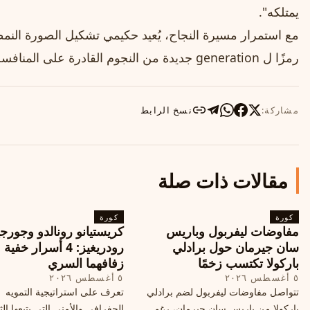
يمتلكه".
مع استمرار مسيرة النجاح، يُعيد حكيمي تشكيل الصورة النمطي
رمزًا ل generation جديدة من النجوم القادرة على المنافسة في أعلى المستويات.
مشاركة:
نسخ الرابط
مقالات ذات صلة
كورة
كورة
مفاوضات ليفربول وباريس
كريستيانو رونالدو وجورجي
سان جيرمان حول برادلي
رودريغيز: 4 أسرار خفي
باركولا تكتسب زخمًا
زفافهما السري
٥ أغسطس ٢٠٢٦
٥ أغسطس ٢٠٢٦
تتواصل مفاوضات ليفربول لضم برادلي
تعرف على استراتيجية التمويه
باركولا من باريس سان جيرمان، رغم
الجغرافي والأمني التي يتبعها الث