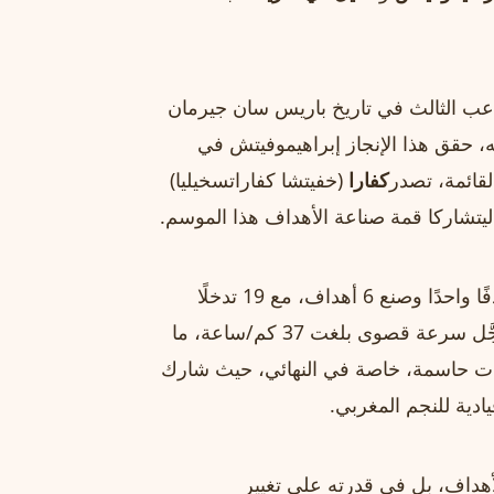
ب الثالث في تاريخ باريس سان جيرمان
، حقق هذا الإنجاز إبراهيموفيتش في
كفارا
(خفيتشا كفاراتسخيليا)
شارك حكيمي في 12 مباراة بمجموع 1034 دقيقة، وأحرز هدفًا واحدًا وصنع 6 أهداف، مع 19 تدخلًا
ناجحًا، و38 كرة مستعادة، ودقة تمرير تجاوزت 89%. كما سجَّل سرعة قصوى بلغت 37 كم/ساعة، ما
ريات حاسمة، خاصة في النهائي، حيث شارك
ادية للنجم المغربي.
هداف، بل في قدرته على تغيير