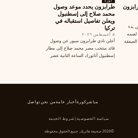
كورة
هذا الانتقال، وسط تقارير تفيد أن الهلال
ابزون
طرابزون يحدد موعد وصول
يرحب بفراقته.
محمد صلاح إلى إسطنبول
ويعلن تفاصيل استقباله في
ن بدء
تركيا
 لضمه
٥ أغسطس ٢٠٢٦
أعلن نادي طرابزون سبور عن وصول
الصفقة
قائد منتخب مصر محمد صلاح إلى مطار
إسطنبول أتاتورك الساعة الثانية عشر
ظهرًا يوم الأربعاء، مع تفاصيل العقد
والرواتب ومواعيد المباريات القادمة.
تعرف على كل ما يتعلق بالصفقة
التركية الكبرى.
مباشر
كورة
أخبار عامة
من نحن
تواصل
سياسة الخصوصية
|
شروط الخدمة
©2026 صحيفة هاتريك. جميع الحقوق محفوظة.