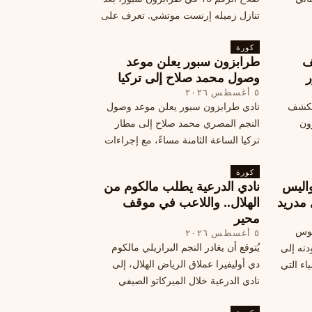
تنازل زميله إرنست موتشي. تعرف على
المرتقب
تفاصيل هذه اللفتة الرائعة.
خطوات
كورة
ف
طرابزون سبور يعلن موعد
ر
وصول محمد صلاح إلى تركيا
٥ أغسطس ٢٠٢٦
الكشف
نادي طرابزون سبور يعلن موعد وصول
زون
النجم المصري محمد صلاح إلى مطار
تركيا الساعة الثامنة مساءً، مع إجراءات
أمان وتوجيهات للمتفرجين، وتوقيع عقد
كورة
جديد ومكافآت مالية.
اليس
نادي الدرعية يطلب مالكوم من
 مدريد
الهلال.. واللاعب في موقف
محير
يوس
٥ أغسطس ٢٠٢٦
يُتوقع أن يغادر النجم البرازيلي مالكوم
دته إلى
دي أوليفيرا عملاق الرياض الهلال، إلى
اء التي
نادي الدرعية خلال الميركاتو الصيفي
الحالي. ويتخذ مالكوم موقفًا محيرًا من