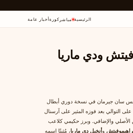
الرئيسية
كورة
أخبار عامة
مباشر
فيتش ودي ماريا
ع باريس سان جيرمان في نسخة دوري أبطال
 الثاني على التوالي بعد فوزه المثير على آرسنال
 الترجيح، إثر التعادل (1-1) في الوقتين الأصلي والإضافي. وبرز حكيمي كلاعب
براهيموفيتش
و
أنخيل دي ماريا
، مُثبتًا اسمه