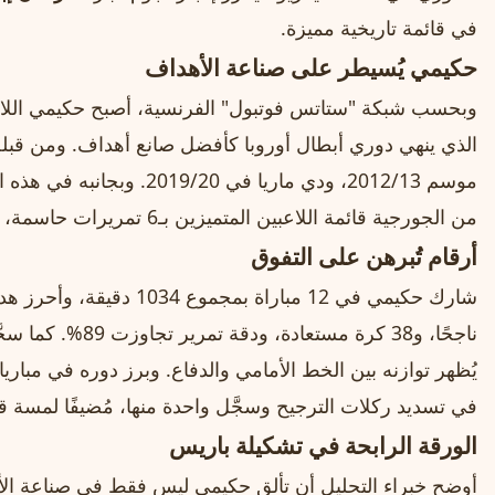
في قائمة تاريخية مميزة.
حكيمي يُسيطر على صناعة الأهداف
وبحسب شبكة "ستاتس فوتبول" الفرنسية، أصبح حكيمي اللاع
الذي ينهي دوري أبطال أوروبا كأفضل صانع أهداف. ومن قبله
موسم 2012/13، ودي ماريا في 2019/20. وبجانبه في هذه القائمة، تصدر
من الجورجية قائمة اللاعبين المتميزين بـ6 تمريرات حاسمة، ليتشاركا قمة صناعة الأهداف هذا الموسم.
أرقام تُبرهن على التفوق
يُظهر توازنه بين الخط الأمامي والدفاع. وبرز دوره في مبا
في تسديد ركلات الترجيح وسجَّل واحدة منها، مُضيفًا لمسة قي
الورقة الرابحة في تشكيلة باريس
أوضح خبراء التحليل أن تألق حكيمي ليس فقط في صناعة الأ