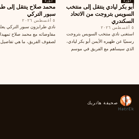
كورة
محتملة أخرى.
كورة
أبو بكر ليادي ينتقل إلى منتخب
محمد صلاح ينتقل إلى طر
السويس بتروجت من الاتحاد
سبور التركي
السكندري
٥ أغسطس ٢٠٢٦
نادي طرابزون سبور التركي يعل
٥ أغسطس ٢٠٢٦
استغنى نادي منتخب السويس بتروجت
مفاوضاته مع محمد صلاح تمهيدا
رسميًا عن ظهيره الأيمن أبو بكر ليادي،
لصفوف الفريق، ما هي تفاصيل 
الذي سيساهم مع الفريق في موسم
ومتى سيتم الإعلان عنها رسمياً؟
جديد. وتعاقد الاتحاد السكندري مع العديد
من اللاعبين هذا الصيف، منهم ميدو
مصطفى من سموحة.
صحيفة هاتريك