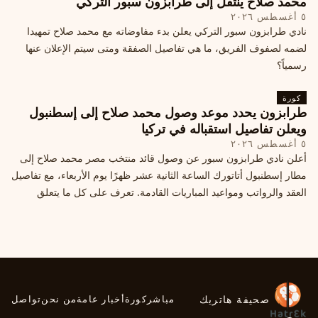
محمد صلاح ينتقل إلى طرابزون سبور التركي
٥ أغسطس ٢٠٢٦
نادي طرابزون سبور التركي يعلن بدء مفاوضاته مع محمد صلاح تمهيدا
لضمه لصفوف الفريق، ما هي تفاصيل الصفقة ومتى سيتم الإعلان عنها
رسمياً؟
كورة
طرابزون يحدد موعد وصول محمد صلاح إلى إسطنبول
ويعلن تفاصيل استقباله في تركيا
٥ أغسطس ٢٠٢٦
أعلن نادي طرابزون سبور عن وصول قائد منتخب مصر محمد صلاح إلى
مطار إسطنبول أتاتورك الساعة الثانية عشر ظهرًا يوم الأربعاء، مع تفاصيل
العقد والرواتب ومواعيد المباريات القادمة. تعرف على كل ما يتعلق
بالصفقة التركية الكبرى.
صحيفة هاتريك
مباشر
كورة
أخبار عامة
من نحن
تواصل