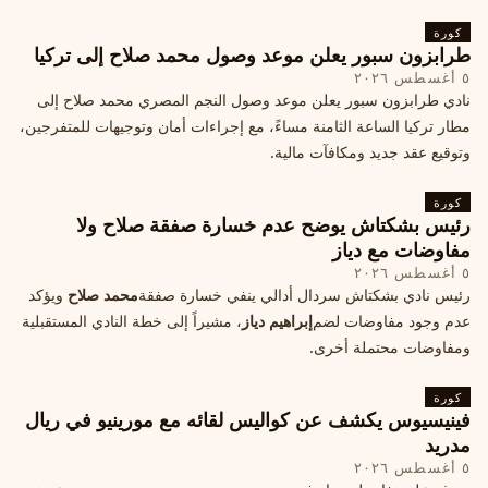
كورة
طرابزون سبور يعلن موعد وصول محمد صلاح إلى تركيا
٥ أغسطس ٢٠٢٦
نادي طرابزون سبور يعلن موعد وصول النجم المصري محمد صلاح إلى
مطار تركيا الساعة الثامنة مساءً، مع إجراءات أمان وتوجيهات للمتفرجين،
وتوقيع عقد جديد ومكافآت مالية.
كورة
رئيس بشكتاش يوضح عدم خسارة صفقة صلاح ولا
مفاوضات مع دياز
٥ أغسطس ٢٠٢٦
رئيس نادي بشكتاش سردال أدالي ينفي خسارة صفقة
محمد صلاح
ويؤكد
عدم وجود مفاوضات لضم
إبراهيم دياز
، مشيراً إلى خطة النادي المستقبلية
ومفاوضات محتملة أخرى.
كورة
فينيسيوس يكشف عن كواليس لقائه مع مورينيو في ريال
مدريد
٥ أغسطس ٢٠٢٦