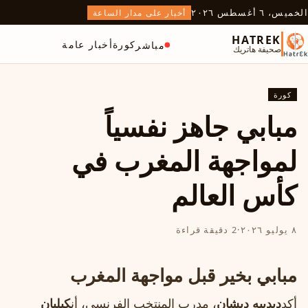
الخميس، ٦ أغسطس ٢٠٢٦
أخبار على مدار الساعة
HATREK
كورة
أخبار عامة
مباشر
صحيفة هاتريك
كورة
مبابي جاهز نفسياً
لمواجهة المغرب في
كأس العالم
٨ يوليو ٢٠٢٦
·
2 دقيقة قراءة
مبابي بخير قبل مواجهة المغرب
أكد
ديدييه ديشان
، مدرب المنتخب الفرنسي، أن
كيليان