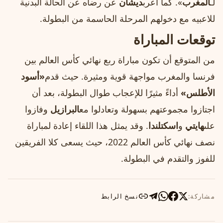
لـ
المغرب
». كما أعرب
ديشان
عن رضاه عن الحالة البدنية
للاعبيه مع دخولهم المرحلة الحاسمة من البطولة.
توقعات المباراة
من المتوقع أن تكون مباراة ربع نهائي كأس العالم بين
فرنسا والمغرب مواجهة قوية ومثيرة. حيث قدم
«أسود
الأطلس»
أداءً مثيرًا للإعجاب طوال البطولة، بعد أن
اجتازوا مجموعتهم بسهولة وتعادلوا مع
البرازيل
وفازوا
على
هايتي
و
اسكتلندا
. وقد يمثل هذا اللقاء إعادة لمباراة
نصف نهائي كأس العالم 2022، حيث يسعى كلا الفريقين
للفوز والتقدم في البطولة.
مشاركة:
نسخ الرابط