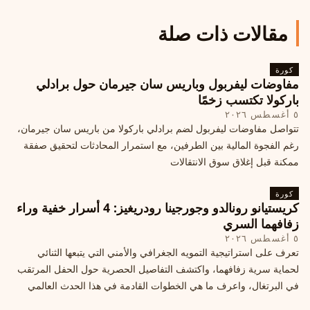
مقالات ذات صلة
كورة
مفاوضات ليفربول وباريس سان جيرمان حول برادلي
باركولا تكتسب زخمًا
٥ أغسطس ٢٠٢٦
تتواصل مفاوضات ليفربول لضم برادلي باركولا من باريس سان جيرمان،
رغم الفجوة المالية بين الطرفين، مع استمرار المحادثات لتحقيق صفقة
ممكنة قبل إغلاق سوق الانتقالات
كورة
كريستيانو رونالدو وجورجينا رودريغيز: 4 أسرار خفية وراء
زفافهما السري
٥ أغسطس ٢٠٢٦
تعرف على استراتيجية التمويه الجغرافي والأمني التي يتبعها الثنائي
لحماية سرية زفافهما، واكتشف التفاصيل الحصرية حول الحفل المرتقب
في البرتغال، واعرف ما هي الخطوات القادمة في هذا الحدث العالمي