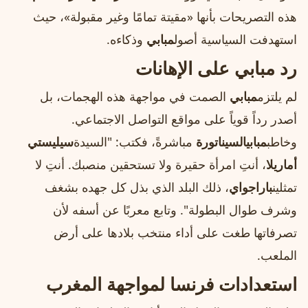
هذه التصريحات بأنها «مقيتة تمامًا وغير مقبولة»، حيث
استهدفت السياسية أصول
مبابي
وذكاءه.
رد مبابي على الإهانات
لم يلتزم
مبابي
الصمت في مواجهة هذه الهجمات، بل
أصدر رداً قوياً على مواقع التواصل الاجتماعي.
وخاطب
مبابي
السيناتورة
مباشرةً، فكتب: "السيدة
سيليستي
أماريلا
، أنتِ امرأة حقيرة ولا تستحقين منصبك. أنتِ لا
تمثلين
باراجواي
، ذلك البلد الذي بذل كل جهده بشغف
وشرف طوال البطولة". وتابع معربًا عن أسفه لأن
تصرفاتها طغت على أداء منتخب بلادها على أرض
الملعب.
استعدادات فرنسا لمواجهة المغرب