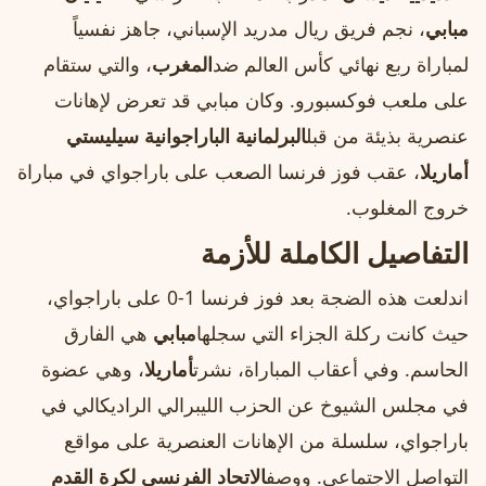
مبابي
، نجم فريق ريال مدريد الإسباني، جاهز نفسياً
لمباراة ربع نهائي كأس العالم ضد
المغرب
، والتي ستقام
على ملعب فوكسبورو. وكان مبابي قد تعرض لإهانات
عنصرية بذيئة من قبل
البرلمانية الباراجوانية سيليستي
أماريلا
، عقب فوز فرنسا الصعب على باراجواي في مباراة
خروج المغلوب.
التفاصيل الكاملة للأزمة
اندلعت هذه الضجة بعد فوز فرنسا 1-0 على باراجواي،
حيث كانت ركلة الجزاء التي سجلها
مبابي
هي الفارق
الحاسم. وفي أعقاب المباراة، نشرت
أماريلا
، وهي عضوة
في مجلس الشيوخ عن الحزب الليبرالي الراديكالي في
باراجواي، سلسلة من الإهانات العنصرية على مواقع
التواصل الاجتماعي. ووصف
الاتحاد الفرنسي لكرة القدم