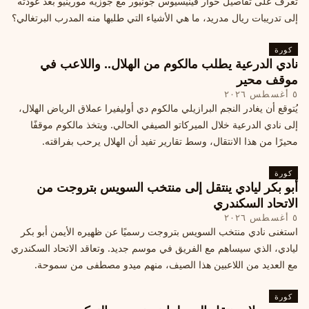
تعرف على تفاصيل حوار فينيسيوس جونيور مع جوزيه مورينيو بعد عودته
إلى تدريبات ريال مدريد، ما هي الأشياء التي طلبها منه المدرب البرتغالي؟
كورة
نادي الدرعية يطلب مالكوم من الهلال.. واللاعب في
موقف محير
٥ أغسطس ٢٠٢٦
يُتوقع أن يغادر النجم البرازيلي مالكوم دي أوليفيرا عملاق الرياض الهلال،
إلى نادي الدرعية خلال الميركاتو الصيفي الحالي. ويتخذ مالكوم موقفًا
محيرًا من هذا الانتقال، وسط تقارير تفيد أن الهلال يرحب بفراقته.
كورة
أبو بكر ليادي ينتقل إلى منتخب السويس بتروجت من
الاتحاد السكندري
٥ أغسطس ٢٠٢٦
استغنى نادي منتخب السويس بتروجت رسميًا عن ظهيره الأيمن أبو بكر
ليادي، الذي سيساهم مع الفريق في موسم جديد. وتعاقد الاتحاد السكندري
مع العديد من اللاعبين هذا الصيف، منهم ميدو مصطفى من سموحة.
كورة