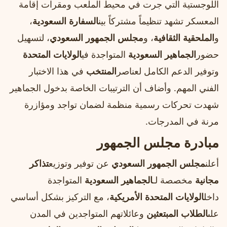
اللوجستية التي جرت في محيط الملعب ومقرات إقامة
المعسكر تشهد تنظيماً مشتركاً بين
السفارة السعودية
،
و
الملحقية الثقافية
، و
مجلس الجمهور السعودي
، لتسهيل
حضور
الجماهير السعودية
المتواجدة في
الولايات المتحدة
وتوفير الدعم الكامل لعناصر
المنتخب
في هذا الاختبار
الفني المهم. وأضاف أن الترتيبات الخاصة بدخول الجماهير
شهدت تحركات رسمية منظمة لضمان تواجد ومؤازرة
مرنة في المدرجات.
مبادرة مجلس الجمهور
أعلن
مجلس الجمهور السعودي
عن توفير وتوزيع
تذاكر
مجانية
مخصصة لـ
الجماهير السعودية
المتواجدة
داخل
الولايات المتحدة الأمريكية
، مع التركيز بشكل أساسي
على
الطلاب المبتعثين
وعائلاتهم المتواجدين في المدن