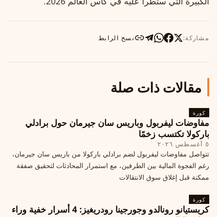
الكبيرة التي ستطرأ عليه في كأس العالم 2026.
مشاركة:
نسخ الرابط
مقالات ذات صلة
كورة
مفاوضات ليفربول وباريس سان جيرمان حول برادلي
باركولا تكتسب زخمًا
٥ أغسطس ٢٠٢٦
تتواصل مفاوضات ليفربول لضم برادلي باركولا من باريس سان جيرمان،
رغم الفجوة المالية بين الطرفين، مع استمرار المحادثات لتحقيق صفقة
ممكنة قبل إغلاق سوق الانتقالات
كورة
كريستيانو رونالدو وجورجينا رودريغيز: 4 أسرار خفية وراء