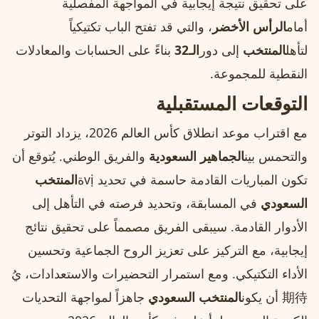
على تحقيق نتيجة إيجابية في المواجهة المفصلية
أمام
الرأس الأخضر
، والتي قد تفتح الباب تكتيكياً
لتأهل
المنتخب
إلى دور
الـ32
بناءً على الحسابات والمعادلات
النقطية للمجموعة.
التوقعات المستقبلية
مع اقتراب موعد انطلاق كأس العالم 2026، يزداد التوتر
والتحمس بين
الجماهير السعودية
والفريق الوطني. يُتوقع أن
تكون المباريات القادمة حاسمة في تحديد vịة
المنتخب
السعودي
في المسابقة، وتحديد فرصته في التأهل إلى
الأدوار القادمة. سيبقى الفريق مصمماً على تحقيق نتائج
إيجابية، مع التركيز على تعزيز الروح الجماعية وتحسين
الأداء التكتيكي. ومع استمرار التحضيرات والاستعدادات، يُ
期待 أن يكون
المنتخب السعودي
جاهزاً لمواجهة التحديات