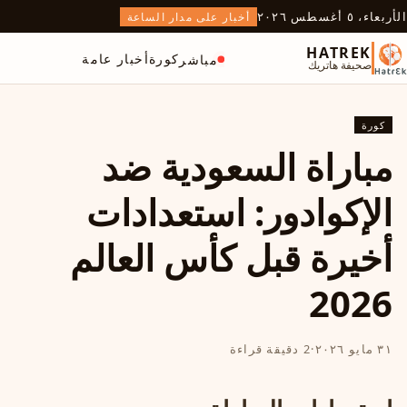
الأربعاء، ٥ أغسطس ٢٠٢٦
أخبار على مدار الساعة
HATREK
كورة
أخبار عامة
مباشر
صحيفة هاتريك
كورة
مباراة السعودية ضد
الإكوادور: استعدادات
أخيرة قبل كأس العالم
2026
٣١ مايو ٢٠٢٦
·
2 دقيقة قراءة