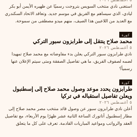
استغنى نادي منتخب السويس بتروجت رسميًا عن ظهيره الأيمن أبو بكر
ليادي، الذي سيساهم مع الفريق في موسم جديد. وتعاقد الاتحاد السكندري
مع العديد من اللاعبين هذا الصيف، منهم ميدو مصطفى من سموحة.
كورة
محمد صلاح ينتقل إلى طرابزون سبور التركي
٥ أغسطس ٢٠٢٦
نادي طرابزون سبور التركي يعلن بدء مفاوضاته مع محمد صلاح تمهيدا
لضمه لصفوف الفريق، ما هي تفاصيل الصفقة ومتى سيتم الإعلان عنها
رسمياً؟
كورة
طرابزون يحدد موعد وصول محمد صلاح إلى إسطنبول
ويعلن تفاصيل استقباله في تركيا
٥ أغسطس ٢٠٢٦
أعلن نادي طرابزون سبور عن وصول قائد منتخب مصر محمد صلاح إلى
مطار إسطنبول أتاتورك الساعة الثانية عشر ظهرًا يوم الأربعاء، مع تفاصيل
العقد والرواتب ومواعيد المباريات القادمة. تعرف على كل ما يتعلق
بالصفقة التركية الكبرى.