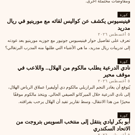
ومفاوضات محتملة أخرى.
كورة
فينيسيوس يكشف عن كواليس لقائه مع مورينيو في ريال
مدريد
٥ أغسطس ٢٠٢٦
تعرف على تفاصيل حوار فينيسيوس جونيور مع جوزيه مورينيو بعد عودته
إلى تدريبات ريال مدريد، ما هي الأشياء التي طلبها منه المدرب البرتغالي؟
كورة
نادي الدرعية يطلب مالكوم من الهلال.. واللاعب في
موقف محير
٥ أغسطس ٢٠٢٦
يُتوقع أن يغادر النجم البرازيلي مالكوم دي أوليفيرا عملاق الرياض الهلال،
إلى نادي الدرعية خلال الميركاتو الصيفي الحالي. ويتخذ مالكوم موقفًا
محيرًا من هذا الانتقال، وسط تقارير تفيد أن الهلال يرحب بفراقته.
كورة
أبو بكر ليادي ينتقل إلى منتخب السويس بتروجت من
الاتحاد السكندري
٥ أغسطس ٢٠٢٦