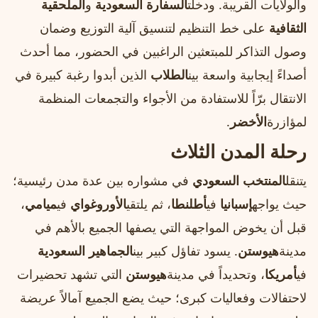
والولايات القريبة. ودخلت
السفارة السعودية
و
الملحقية
الثقافية
على خط التنظيم لتنسيق آلية التوزيع وضمان
وصول التذاكر للمبتعثين الراغبين في الحضور، مما أحدث
أصداءً إيجابية واسعة بين
الطلاب
الذين أبدوا رغبة كبيرة في
الانتقال برّاً للاستفادة من الأجواء والتجمعات المنظمة
لمؤازرة
الأخضر
.
رحلة المدن الثلاث
يتنقل
المنتخب السعودي
في مشواره بين عدة مدن رئيسية؛
حيث يواجه
إسبانيا
في
أطلنطا
، ثم يلتقي
الأوروغواي
في
ميامي
،
قبل أن يخوض المواجهة التي يصفها الجميع بالأهم في
مدينة
هيوستن
. يسود تفاؤل كبير بين
الجماهير السعودية
في
أمريكا
، وتحديداً في مدينة
هيوستن
التي تشهد تحضيرات
لاحتفالات وفعاليات كبرى؛ حيث يضع الجميع آمالاً عريضة