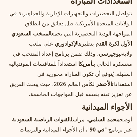
استعدادات المباراة
تتواصل التحضيرات والتجهيزات الإدارية والجماهيرية في
الولايات المتحدة الأمريكية قبل دقائق من انطلاق
المواجهة الودية التحضيرية التي تجمع
المنتخب السعودي
الأول لكرة القدم
بنظيره
الإكوادوري
على ملعب
ولاية
نيوجيرسي
، وذلك ضمن برنامج إعداد المنتخب في
معسكره الحالي بـ
أمريكا
استعداداً للمنافسات المونديالية
المقبلة. يُتوقع أن تكون المباراة محورية في
استعدادات
الأخضر
لكأس العالم 2026، حيث يبحث الفريق
عن تعزيز ثقته بنفسه قبل المواجهات الحاسمة.
الأجواء الميدانية
أوضح
محمد السلمي
، مراسل
القنوات الرياضية السعودية
عبر برنامج "
في 90
"، أن الأجواء الميدانية والترتيبات