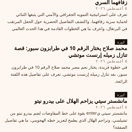
زفافهما السري
٥ أغسطس ٢٠٢٦
تعرف على استراتيجية التمويه الجغرافي والأمني التي يتبعها الثنائي
لحماية سرية زفافهما، واكتشف التفاصيل الحصرية حول الحفل المرتقب
في البرتغال، واعرف ما هي الخطوات القادمة في هذا الحدث العالمي
كورة
محمد صلاح يختار الرقم 10 في طرابزون سبور: قصة
تنازل زميله إرنست موتشي
٥ أغسطس ٢٠٢٦
في خطوة فريدة، يختار نجم مصر محمد صلاح الرقم 10 في طرابزون
سبور، بعد تنازل زميله إرنست موتشي. تعرف على تفاصيل هذه اللفتة
الرائعة.
كورة
مانشستر سيتي يزاحم الهلال على بيدرو نيتو
٥ أغسطس ٢٠٢٦
مانشستر سيتي يenter بقوة على خط المفاوضات لضم بيدرو نيتو من
تشيلسي، وتزاحم الهلال الذي يطمح لتعزيز خطه الهجومي، ما هي تفاصيل
الصفقة؟