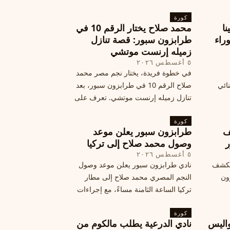
كورة
نا
محمد صلاح يختار الرقم 10 في
ة وراء
طرابزون سبور: قصة تنازل
زميله إرنست موتشي
٥ أغسطس ٢٠٢٦
في خطوة فريدة، يختار نجم مصر محمد
نائي
صلاح الرقم 10 في طرابزون سبور، بعد
تنازل زميله إرنست موتشي. تعرف على
المرتقب
تفاصيل هذه اللفتة الرائعة.
خطوات
كورة
ف
طرابزون سبور يعلن موعد
ر
وصول محمد صلاح إلى تركيا
٥ أغسطس ٢٠٢٦
الكشف
نادي طرابزون سبور يعلن موعد وصول
زون
النجم المصري محمد صلاح إلى مطار
تركيا الساعة الثامنة مساءً، مع إجراءات
أمان وتوجيهات للمتفرجين، وتوقيع عقد
كورة
جديد ومكافآت مالية.
اليس
نادي الدرعية يطلب مالكوم من