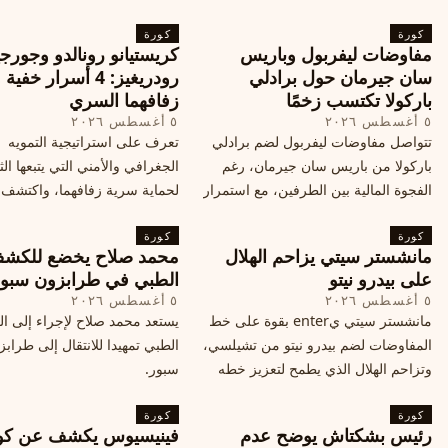
كورة
كورة
مفاوضات ليفربول وباريس
كريستيانو رونالدو وجورجي
سان جيرمان حول برادلي
رودريغيز: 4 أسرار خفي
باركولا تكتسب زخمًا
زفافهما السري
٥ أغسطس ٢٠٢٦
٥ أغسطس ٢٠٢٦
تتواصل مفاوضات ليفربول لضم برادلي
تعرف على استراتيجية التمويه
باركولا من باريس سان جيرمان، رغم
الجغرافي والأمني التي يتبعها الث
الفجوة المالية بين الطرفين، مع استمرار
لحماية سرية زفافهما، واكتشف
المحادثات لتحقيق صفقة ممكنة قبل
التفاصيل الحصرية حول الحفل 
كورة
إغلاق سوق الانتقالات
كورة
في البرتغال، واعرف ما هي ال
مانشستر سيتي يزاحم الهلال
محمد صلاح يخضع للكش
القادمة في هذا الحدث العالمي
على بيدرو نيتو
الطبي في طرابزون سبو
٥ أغسطس ٢٠٢٦
٥ أغسطس ٢٠٢٦
مانشستر سيتي يenter بقوة على خط
يستعد محمد صلاح لإجراء إلى 
المفاوضات لضم بيدرو نيتو من تشيلسي،
الطبي تمهيدا للانتقال إلى طراب
وتزاحم الهلال الذي يطمح لتعزيز خطه
سبور.
الهجومي، ما هي تفاصيل الصفقة؟
كورة
كورة
رئيس بشكتاش يوضح عدم
فينيسيوس يكشف عن كو