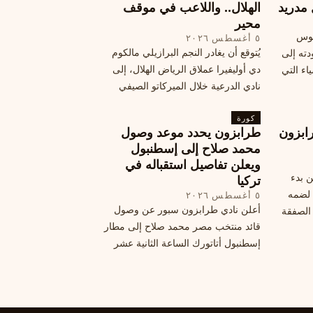
 مدريد
الهلال.. واللاعب في موقف
محير
يوس
٥ أغسطس ٢٠٢٦
يُتوقع أن يغادر النجم البرازيلي مالكوم
دته إلى
دي أوليفيرا عملاق الرياض الهلال، إلى
اء التي
نادي الدرعية خلال الميركاتو الصيفي
الحالي. ويتخذ مالكوم موقفًا محيرًا من
كورة
هذا الانتقال، وسط تقارير تفيد أن الهلال
ابزون
طرابزون يحدد موعد وصول
يرحب بفراقته.
محمد صلاح إلى إسطنبول
ويعلن تفاصيل استقباله في
ن بدء
تركيا
 لضمه
٥ أغسطس ٢٠٢٦
أعلن نادي طرابزون سبور عن وصول
الصفقة
قائد منتخب مصر محمد صلاح إلى مطار
إسطنبول أتاتورك الساعة الثانية عشر
ظهرًا يوم الأربعاء، مع تفاصيل العقد
والرواتب ومواعيد المباريات القادمة.
تعرف على كل ما يتعلق بالصفقة
التركية الكبرى.