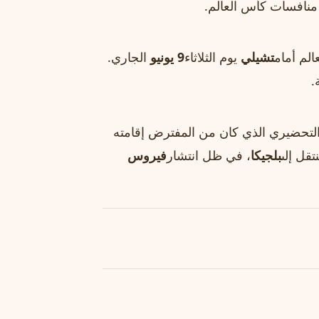
منافسات كأس العالم.
الم أمام
تشيلي
يوم الثلاثاء
9 يونيو
الجاري.
.
تحضيري الذي كان من المفترض إقامته
بلجيكا
، في ظل انتشار
فيروس