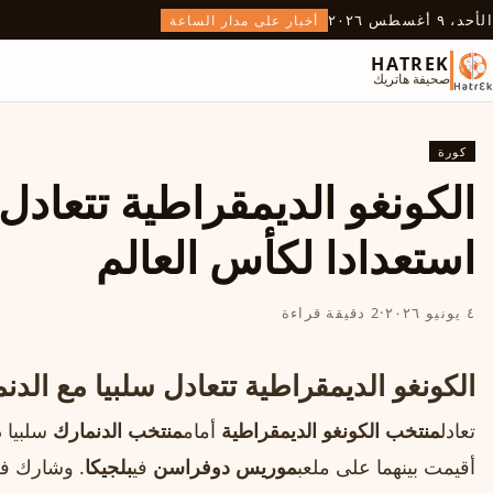
الأحد، ٩ أغسطس ٢٠٢٦
أخبار على مدار الساعة
HATREK
صحيفة هاتريك
كورة
الكونغو الديمقراطية تتعادل 
استعدادا لكأس العالم
٤ يونيو ٢٠٢٦
·
2 دقيقة قراءة
الكونغو الديمقراطية تتعادل سلبيا مع الدن
تعادل
منتخب الكونغو الديمقراطية
أمام
منتخب الدنمارك
سلبيا د
أقيمت بينهما على ملعب
موريس دوفراسن
في
بلجيكا
. وشارك في 