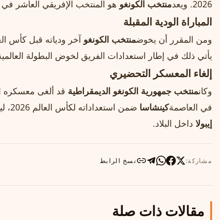
2026. ويعد
منتخب الكونغو
هو المنتخب الإفريقي العاشر في 
المباراة الودية المقبلة
ومن المقرر أن يخوض
منتخب الكونغو
آخر ودياته قبل كأس الع
يأتي ذلك في إطار استعدادات الفريق لخوض البطولة العالمية
إلغاء المعسكر التحضيري
وكان
منتخب جمهورية الكونغو الديمقراطية
قد ألغى معسكره ال
في العاصمة
كينشاسا
ضمن استعداداته لكأس العالم 2026، لينتقل إلى
إيبولا
داخل البلاد.
مشاركة:
نسخ الرابط
مقالات ذات صلة