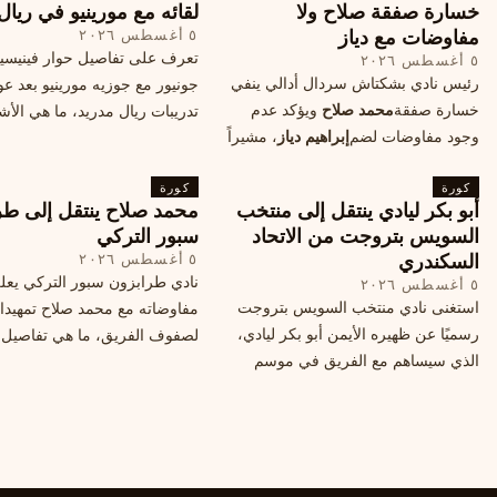
خسارة صفقة صلاح ولا
لقائه مع مورينيو في ريال
مفاوضات مع دياز
٥ أغسطس ٢٠٢٦
تعرف على تفاصيل حوار فينيس
٥ أغسطس ٢٠٢٦
رئيس نادي بشكتاش سردال أدالي ينفي
جونيور مع جوزيه مورينيو بعد عو
خسارة صفقة
محمد صلاح
ويؤكد عدم
تدريبات ريال مدريد، ما هي الأشي
وجود مفاوضات لضم
إبراهيم دياز
، مشيراً
طلبها منه المدرب البرتغالي؟
إلى خطة النادي المستقبلية ومفاوضات
كورة
محتملة أخرى.
كورة
أبو بكر ليادي ينتقل إلى منتخب
محمد صلاح ينتقل إلى طر
السويس بتروجت من الاتحاد
سبور التركي
السكندري
٥ أغسطس ٢٠٢٦
نادي طرابزون سبور التركي يعل
٥ أغسطس ٢٠٢٦
استغنى نادي منتخب السويس بتروجت
مفاوضاته مع محمد صلاح تمهيدا
رسميًا عن ظهيره الأيمن أبو بكر ليادي،
لصفوف الفريق، ما هي تفاصيل 
الذي سيساهم مع الفريق في موسم
ومتى سيتم الإعلان عنها رسمياً؟
جديد. وتعاقد الاتحاد السكندري مع العديد
من اللاعبين هذا الصيف، منهم ميدو
مصطفى من سموحة.