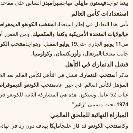
بينما تواجد
فيستون ماييلي
مهاجم
بيراميدز
السابق على مقاعد بد
استعدادات كأس العالم
يأتي هذا التعادل في إطار استعدادات
منتخب الكونغو الديمقراط
في
الولايات المتحدة الأمريكية
و
كندا
و
المكسيك
. ومن المقرر أن
من
11 يونيو
الجاري حتى
19 يوليو
المقبل. ويتواجد
منتخب الكون
جانب منتخبات
البرتغال
، و
أوزبكستان
، و
كولومبيا
.
فشل الدنمارك في التأهل
يذكر أن
منتخب الدنمارك
فشل في التأهل لكأس العالم بعد الخ
المؤهل لكأس العالم. في حين عاد
منتخب الكونغو الديموقراط
غياب 52 عاما. وستكون هذه هي المشاركة الثانية للكونغو في كأس العالم، بعدما شاركت في
1974
تحت مسمى "
زائير
".
المباراة النهائية للملحق العالمي
وكان
منتخب الكونغو
قد فاز على
جامايكا
بهدف دون رد في نهائي 