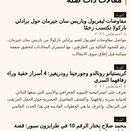
كورة
مفاوضات ليفربول وباريس سان جيرمان حول برادلي
باركولا تكتسب زخمًا
٥ أغسطس ٢٠٢٦
تتواصل مفاوضات ليفربول لضم برادلي باركولا من باريس سان جيرمان،
رغم الفجوة المالية بين الطرفين، مع استمرار المحادثات لتحقيق صفقة
ممكنة قبل إغلاق سوق الانتقالات
كورة
كريستيانو رونالدو وجورجينا رودريغيز: 4 أسرار خفية وراء
زفافهما السري
٥ أغسطس ٢٠٢٦
تعرف على استراتيجية التمويه الجغرافي والأمني التي يتبعها الثنائي
لحماية سرية زفافهما، واكتشف التفاصيل الحصرية حول الحفل المرتقب
في البرتغال، واعرف ما هي الخطوات القادمة في هذا الحدث العالمي
كورة
محمد صلاح يختار الرقم 10 في طرابزون سبور: قصة