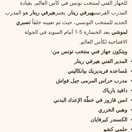
للجهاز الفني لمنتخب تونس في كأس العالم، بقيادة
المدرب الفرنسي
هيرفي رينار
. يعتبر
هيرفي رينار
هو المدرب
الجديد للمنتخب التونسي، حيث تم تعيينه خلفاً ل
صبري
لموشي
بعد الخسارة 5-1 أمام السويد في الجولة
الافتتاحية لكأس العالم.
ويتكون جهاز فني منتخب تونس من
:
المدير الفني هيرفي رينار
مُساعده فريديريك بيانكاليني
مدرب حراس المرمى جيل فواش
دافيد بارياك
انس قازوز في خطّة الإعداد البدني
وهبي الخزري
الكسندر كيرفايان
حلمي كشو