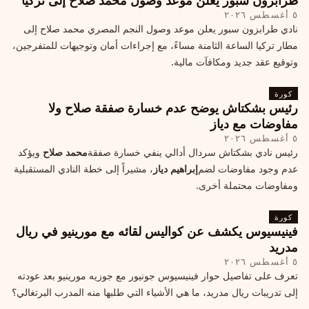
طرابزون سبور يعلن موعد وصول محمد صلاح إلى تركيا
٥ أغسطس ٢٠٢٦
نادي طرابزون سبور يعلن موعد وصول النجم المصري محمد صلاح إلى
مطار تركيا الساعة الثامنة مساءً، مع إجراءات أمان وتوجيهات للمتفرجين،
وتوقيع عقد جديد ومكافآت مالية.
كورة
رئيس بشكتاش يوضح عدم خسارة صفقة صلاح ولا
مفاوضات مع دياز
٥ أغسطس ٢٠٢٦
رئيس نادي بشكتاش سردال أدالي ينفي خسارة صفقة
محمد صلاح
ويؤكد
عدم وجود مفاوضات لضم
إبراهيم دياز
، مشيراً إلى خطة النادي المستقبلية
ومفاوضات محتملة أخرى.
كورة
فينيسيوس يكشف عن كواليس لقائه مع مورينيو في ريال
مدريد
٥ أغسطس ٢٠٢٦
تعرف على تفاصيل حوار فينيسيوس جونيور مع جوزيه مورينيو بعد عودته
إلى تدريبات ريال مدريد، ما هي الأشياء التي طلبها منه المدرب البرتغالي؟