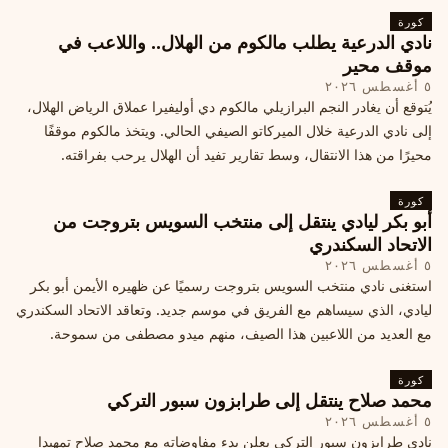
كورة
نادي الدرعية يطلب مالكوم من الهلال.. واللاعب في
موقف محير
٥ أغسطس ٢٠٢٦
يُتوقع أن يغادر النجم البرازيلي مالكوم دي أوليفيرا عملاق الرياض الهلال،
إلى نادي الدرعية خلال الميركاتو الصيفي الحالي. ويتخذ مالكوم موقفًا
محيرًا من هذا الانتقال، وسط تقارير تفيد أن الهلال يرحب بفراقته.
كورة
أبو بكر ليادي ينتقل إلى منتخب السويس بتروجت من
الاتحاد السكندري
٥ أغسطس ٢٠٢٦
استغنى نادي منتخب السويس بتروجت رسميًا عن ظهيره الأيمن أبو بكر
ليادي، الذي سيساهم مع الفريق في موسم جديد. وتعاقد الاتحاد السكندري
مع العديد من اللاعبين هذا الصيف، منهم ميدو مصطفى من سموحة.
كورة
محمد صلاح ينتقل إلى طرابزون سبور التركي
٥ أغسطس ٢٠٢٦
نادي طرابزون سبور التركي يعلن بدء مفاوضاته مع محمد صلاح تمهيدا