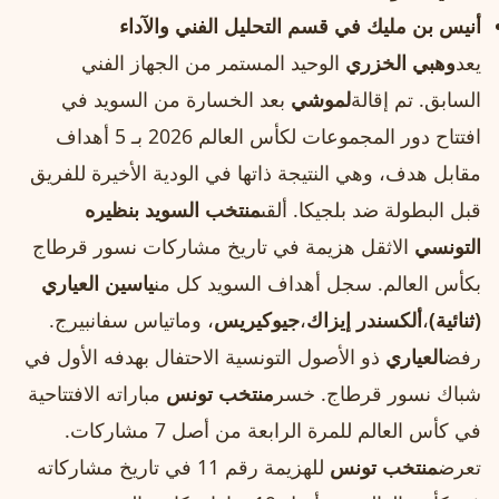
أنيس بن مليك في قسم التحليل الفني والآداء
يعد
وهبي الخزري
الوحيد المستمر من الجهاز الفني
السابق. تم إقالة
لموشي
بعد الخسارة من السويد في
افتتاح دور المجموعات لكأس العالم 2026 بـ 5 أهداف
مقابل هدف، وهي النتيجة ذاتها في الودية الأخيرة للفريق
قبل البطولة ضد بلجيكا. ألقى
منتخب السويد بنظيره
التونسي
الاثقل هزيمة في تاريخ مشاركات نسور قرطاج
بكأس العالم. سجل أهداف السويد كل من
ياسين العياري
(ثنائية)
،
ألكسندر إيزاك
،
جيوكيريس
، وماتياس سفانبيرج.
رفض
العياري
ذو الأصول التونسية الاحتفال بهدفه الأول في
شباك نسور قرطاج. خسر
منتخب تونس
مباراته الافتتاحية
في كأس العالم للمرة الرابعة من أصل 7 مشاركات.
تعرض
منتخب تونس
للهزيمة رقم 11 في تاريخ مشاركاته