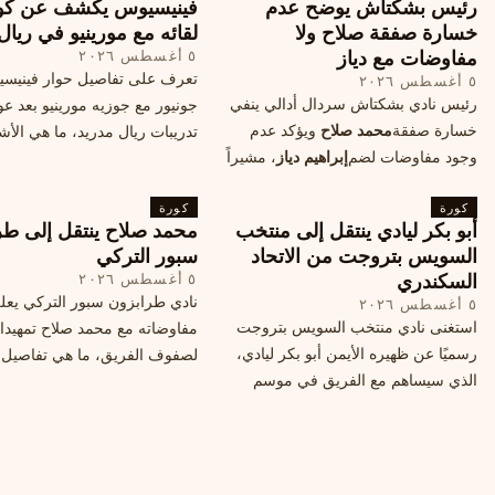
رئيس بشكتاش يوضح عدم
فينيسيوس يكشف عن كو
خسارة صفقة صلاح ولا
لقائه مع مورينيو في ريال
مفاوضات مع دياز
٥ أغسطس ٢٠٢٦
تعرف على تفاصيل حوار فينيس
٥ أغسطس ٢٠٢٦
رئيس نادي بشكتاش سردال أدالي ينفي
جونيور مع جوزيه مورينيو بعد عو
خسارة صفقة
محمد صلاح
ويؤكد عدم
تدريبات ريال مدريد، ما هي الأشي
وجود مفاوضات لضم
إبراهيم دياز
، مشيراً
طلبها منه المدرب البرتغالي؟
إلى خطة النادي المستقبلية ومفاوضات
كورة
محتملة أخرى.
كورة
أبو بكر ليادي ينتقل إلى منتخب
محمد صلاح ينتقل إلى طر
السويس بتروجت من الاتحاد
سبور التركي
السكندري
٥ أغسطس ٢٠٢٦
نادي طرابزون سبور التركي يعل
٥ أغسطس ٢٠٢٦
استغنى نادي منتخب السويس بتروجت
مفاوضاته مع محمد صلاح تمهيدا
رسميًا عن ظهيره الأيمن أبو بكر ليادي،
لصفوف الفريق، ما هي تفاصيل 
الذي سيساهم مع الفريق في موسم
ومتى سيتم الإعلان عنها رسمياً؟
جديد. وتعاقد الاتحاد السكندري مع العديد
من اللاعبين هذا الصيف، منهم ميدو
مصطفى من سموحة.