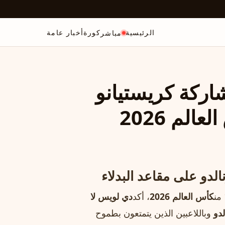
الرئيسية
كورة
أخبار عامة
مباشر
اركة كريستيانو
الدو على مقاعد البدلاء
كأس العالم 2026
، أكد
دي لويس لا
لدو
وباللاعبين الذين يتمتعون بطموح