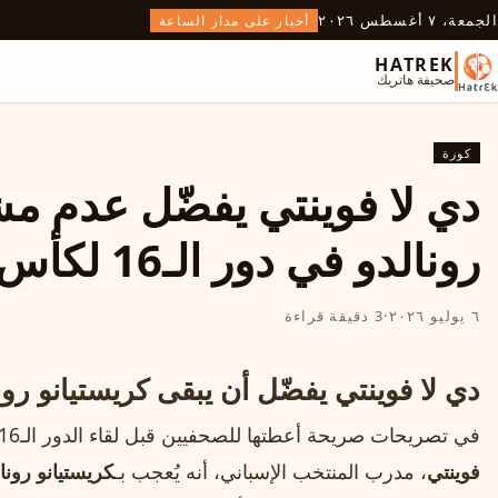
الجمعة، ٧ أغسطس ٢٠٢٦
أخبار على مدار الساعة
HATREK
صحيفة هاتريك
كورة
دي لا فوينتي يفضّل عدم مش
رونالدو في دور الـ16 لكأس العالم 2026
٦ يوليو ٢٠٢٦
·
3 دقيقة قراءة
دي لا فوينتي يفضّل أن يبقى كريستيانو رون
في تصريحات صريحة أعطتها للصحفيين قبل لقاء الدور الـ16 من
فوينتي
، مدرب المنتخب الإسباني، أنه يُعجب بـ
كريستيانو رونا