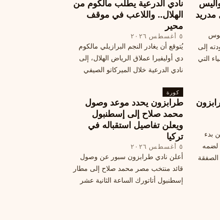
اليس
نادي الدرعية يطلب مالكوم من
 مدريد
الهلال.. واللاعب في موقف
محير
يوس
٥ أغسطس ٢٠٢٦
يُتوقع أن يغادر النجم البرازيلي مالكوم
دته إلى
دي أوليفيرا عملاق الرياض الهلال، إلى
اء التي
نادي الدرعية خلال الميركاتو الصيفي
الحالي. ويتخذ مالكوم موقفًا محيرًا من
كورة
هذا الانتقال، وسط تقارير تفيد أن الهلال
ابزون
طرابزون يحدد موعد وصول
يرحب بفراقته.
محمد صلاح إلى إسطنبول
ويعلن تفاصيل استقباله في
ن بدء
تركيا
 لضمه
٥ أغسطس ٢٠٢٦
أعلن نادي طرابزون سبور عن وصول
الصفقة
قائد منتخب مصر محمد صلاح إلى مطار
إسطنبول أتاتورك الساعة الثانية عشر
ظهرًا يوم الأربعاء، مع تفاصيل العقد
والرواتب ومواعيد المباريات القادمة.
تعرف على كل ما يتعلق بالصفقة