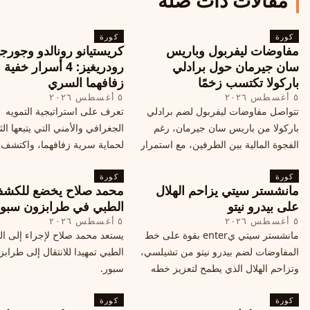
مقالات ذات صلة
كورة
كورة
مفاوضات ليفربول وباريس
كريستيانو رونالدو وجورجي
سان جيرمان حول برادلي
رودريغيز: 4 أسرار خفي
باركولا تكتسب زخمًا
زفافهما السري
٥ أغسطس ٢٠٢٦
٥ أغسطس ٢٠٢٦
تتواصل مفاوضات ليفربول لضم برادلي
تعرف على استراتيجية التمويه
باركولا من باريس سان جيرمان، رغم
الجغرافي والأمني التي يتبعها الث
الفجوة المالية بين الطرفين، مع استمرار
لحماية سرية زفافهما، واكتشف
المحادثات لتحقيق صفقة ممكنة قبل
التفاصيل الحصرية حول الحفل 
كورة
إغلاق سوق الانتقالات
كورة
في البرتغال، واعرف ما هي ال
مانشستر سيتي يزاحم الهلال
محمد صلاح يخضع للكش
القادمة في هذا الحدث العالمي
على بيدرو نيتو
الطبي في طرابزون سبو
٥ أغسطس ٢٠٢٦
٥ أغسطس ٢٠٢٦
مانشستر سيتي يenter بقوة على خط
يستعد محمد صلاح لإجراء إلى 
المفاوضات لضم بيدرو نيتو من تشيلسي،
الطبي تمهيدا للانتقال إلى طراب
وتزاحم الهلال الذي يطمح لتعزيز خطه
سبور.
الهجومي، ما هي تفاصيل الصفقة؟
كورة
كورة