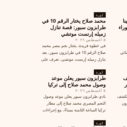
كورة
نا
محمد صلاح يختار الرقم 10 في
ة وراء
طرابزون سبور: قصة تنازل
زميله إرنست موتشي
٥ أغسطس ٢٠٢٦
في خطوة فريدة، يختار نجم مصر محمد
نائي
صلاح الرقم 10 في طرابزون سبور، بعد
تنازل زميله إرنست موتشي. تعرف على
المرتقب
تفاصيل هذه اللفتة الرائعة.
خطوات
كورة
ف
طرابزون سبور يعلن موعد
ر
وصول محمد صلاح إلى تركيا
٥ أغسطس ٢٠٢٦
الكشف
نادي طرابزون سبور يعلن موعد وصول
زون
النجم المصري محمد صلاح إلى مطار
تركيا الساعة الثامنة مساءً، مع إجراءات
أمان وتوجيهات للمتفرجين، وتوقيع عقد
كورة
جديد ومكافآت مالية.