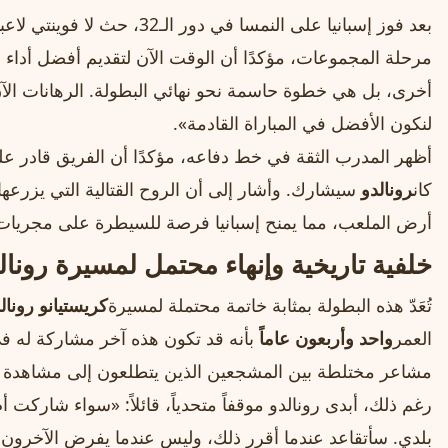
بعد فوز إسبانيا على النمسا في د
مرحلة المجموعات، مؤكدًا أن الوقت الآن لتقديم أفضل أدا
أخرى، بل هي خطوة حاسمة نحو نهائي البطولة. الرهانات الآن 
لنكون الأفضل في المباراة القادمة».
أظهر المدرب الثقة في خط دفاعه، مؤكدًا أن الفريق قادر عل
كان
رونالدو
سيشارك. وأشار إلى أن الروح القتالية التي يزرع
أرض الملعب، مما يمنح إسبانيا فرصة للسيطرة على مجريات ا
خلفية تاريخية وإنهاء محتمل لمسيرة رونال
تُعَدّ هذه البطولة بمثابة خاتمة محتملة لمسيرة
كريستيانو رونال
العمر
واحد وأربعون عاماً
بأنه قد تكون هذه آخر مشاركة له في 
مشاعر مختلطة بين المشجعين الذين يتطلعون إلى مشاهدة لحظ
رغم ذلك، أبدى رونالدو موقفاً متحدياً، قائلاً: «سواء شاركت 
بلدي. سأتقاعد عندما أقرر ذلك، وليس عندما يفرض الآخرون 