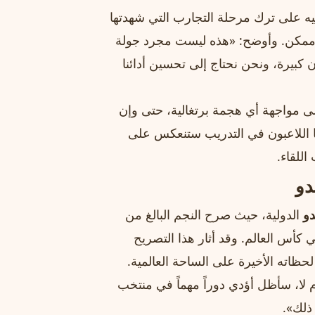
ور الـ32، حث لا فوينتي لاعبيه على ترك مرحلة التجارب التي شهدتها
ء ممكن. وأوضح: «هذه ليست مجرد جولة
كبيرة، ونحن نحتاج إلى تحسين أدائنا
ى مواجهة أي هجمة برتغالية، حتى وإن
ها اللاعبون في التدريب ستنعكس على
للقاء.
دو
دو
الدولية، حيث صرح النجم البالغ من
كأس العالم. وقد أثار هذا التصريح
اته الأخيرة على الساحة العالمية.
أم لا، سأظل أؤدي دوراً مهماً في منتخب
ذلك».