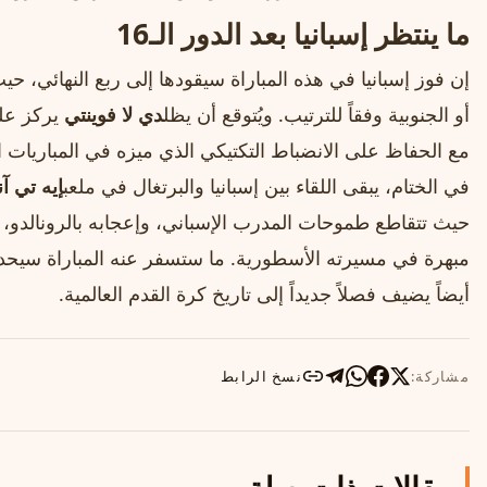
ما ينتظر إسبانيا بعد الدور الـ16
إن فوز إسبانيا في هذه المباراة سيقودها إلى ربع النهائي، حيث
أو الجنوبية وفقاً للترتيب. ويُتوقع أن يظل
دي لا فوينتي
يركز على
مع الحفاظ على الانضباط التكتيكي الذي ميزه في المباريات ا
في الختام، يبقى اللقاء بين إسبانيا والبرتغال في ملعب
إيه تي آن
حيث تتقاطع طموحات المدرب الإسباني، وإعجابه بالرونالدو، 
مبهرة في مسيرته الأسطورية. ما ستسفر عنه المباراة سيحد
أيضاً يضيف فصلاً جديداً إلى تاريخ كرة القدم العالمية.
مشاركة:
نسخ الرابط