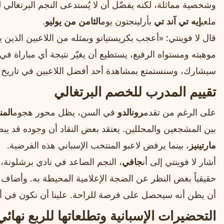
وشخصية مماثلة، لكنه يفضّل أن لا يُستدعى النجم البرتغالي 
ملعب
إيه تي آند تي
بأرلينجتون يوم
الثامن من يوليو
.
قال لا فوينتي: «أعجب بكريستيانو وبمثله من اللاعبين الذين 
موهبته ومستواه الرفيع، يستطيع أن يغيّر نتيجة أي مباراة في 
سيشارك، وسنستمتع بمشاهدة أحد أفضل اللاعبين في تاريخ ك
تقييم المدرب للخصم البرتغالي
على الرغم من تقدم
رونالدو
في السن، يظل محور هجوم
المن
بين المشجعين والمحللين. يعتقد بعض النقاد أن وجوده قد يب
مارتينيز
، بينما يرفض لاعبو المنتخب الإسباني هذه الفرضية.
أشار لا فوينتي إلى أن
جافي
، النجم الصاعد في نادي برشلونة، 
حقيقياً بغض النظر عن الضجة الإعلامية المحيطة به. وأضاف 
أن يظن أنه سيحصل على فرصة للراحة. علينا أن نكون في أ
التحضيرات الإسبانية وتطلعاتها للربع نهائي