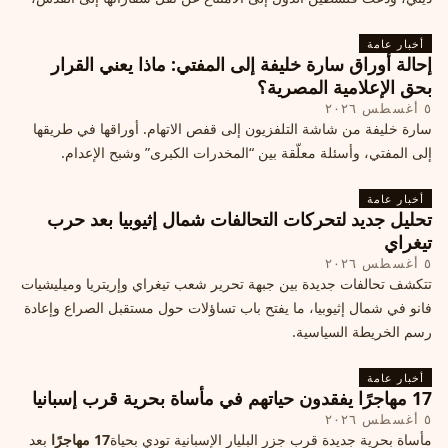
ما يزيد التوتر في المنطقة
أخبار عامة
إحالة أوراق سارة خليفة إلى المفتي: ماذا يعني القرار
بحق الإعلامية المصرية؟
٥ أغسطس ٢٠٢٦
سارة خليفة من شاشة التلفزيون إلى قفص الاتهام. أوراقها في طريقها
إلى المفتي، وأسئلة معلّقة بين “المخدرات الكبرى” وشبح الإعدام.
أخبار عامة
تحليل جديد لتحركات التحالفات شمال إثيوبيا بعد حرب
تيغراي
٥ أغسطس ٢٠٢٦
تتكشف تحالفات جديدة بين جبهة تحرير شعب تيغراي وإريتريا وميليشيات
فانو في شمال إثيوبيا، ما يفتح باب تساؤلات حول مستقبل الصراع وإعادة
رسم الخريطة السياسية.
أخبار عامة
17 مهاجرًا يفقدون حياتهم في مأساة بحرية قرب إسبانيا
٥ أغسطس ٢٠٢٦
مأساة بحرية جديدة قرب جزر البليار الإسبانية تودي بحياة
17 مهاجرًا
بعد