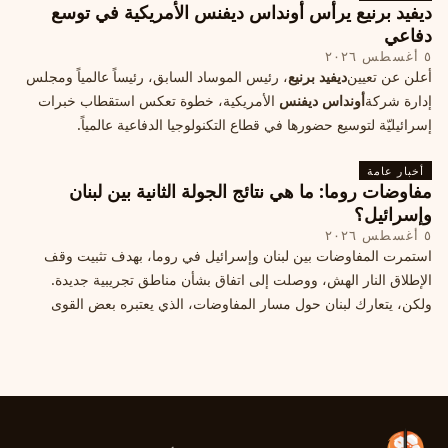
ديفيد برنيع يرأس أونداس ديفنس الأمريكية في توسع
دفاعي
٥ أغسطس ٢٠٢٦
أعلن عن تعيين
ديفيد برنيع
، رئيس الموساد السابق، رئيساً عالمياً ومجلس
إدارة شركة
أونداس ديفنس
الأمريكية، خطوة تعكس استقطاب خبرات
إسرائيليّة لتوسيع حضورها في قطاع التكنولوجيا الدفاعية عالمياً.
أخبار عامة
مفاوضات روما: ما هي نتائج الجولة الثانية بين لبنان
وإسرائيل؟
٥ أغسطس ٢٠٢٦
استمرت المفاوضات بين لبنان وإسرائيل في روما، بهدف تثبيت وقف
الإطلاق النار الهش، ووصلت إلى اتفاق بشأن مناطق تجريبية جديدة.
ولكن، يتعارك لبنان حول مسار المفاوضات، الذي يعتبره بعض القوى
السياسية مدخلا لمعالجة الملفات العالقة، فيما يرى otros أنها تنازلات
ميدانية.