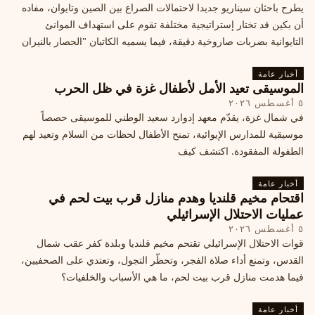
يطرح باحثان سيناريو جديدا لاحتمالات الصراع بين الصين وتايوان، مفاده
أن بكين قد تختار إستراتيجية مختلفة تقوم على استهداف الموانئ
التايوانية بضربات صاروخية دقيقة، فيما يسميه الكاتبان "الحصار بالنيران
أخبار عامة
الموسيقى تعيد الأمل لأطفال غزة في ظل الحرب
٥ أغسطس ٢٠٢٦
في شمال غزة، يقدّم معهد إدوارد سعيد الوطني للموسيقى حصصاً
موسيقية للمدارس الإيوائية، تمنح الأطفال لحظات من السلام وتعيد لهم
الطفولة المفقودة. اكتشف كيف
أخبار عامة
اقتحام مخيم قلنديا وهدم منازل قرب بيت لحم في
عمليات الاحتلال الإسرائيلي
٥ أغسطس ٢٠٢٦
قوات الاحتلال الإسرائيلي تقتحم مخيم قلنديا وبلدة كفر عقب شمال
القدس، وتمنع أداء صلاة الفجر، وتحظّر التجول، وتعتدي على الصحفيين،
فيما هدمت منازل قرب بيت لحم، ما هي الأسباب والخلفيات؟
أخبار عامة