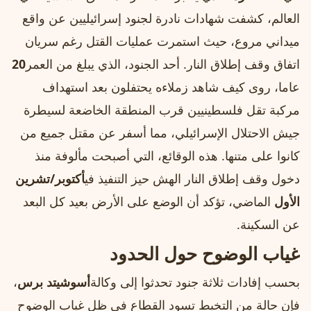
العالم، كشفت شهادات نادرة لجنود إسرائيليين عن واقع
ميداني مروع، حيث استمرت عمليات القتل رغم سريان
اتفاق وقف إطلاق النار. أحد الجنود، الذي يبلغ من العمر
20
عاما، روى كيف شاهد زملاءه يحتفلون بعد استهداف
مركبة تقل فلسطينيين قرب المنطقة الخاضعة لسيطرة
جيش الاحتلال الإسرائيلي، مما أسفر عن مقتل جميع من
كانوا على متنها. هذه الوقائع، التي أصبحت مألوفة منذ
دخول وقف إطلاق النار الهش حيز التنفيذ في
أكتوبر/تشرين
الأول
الماضي، تؤكد أن الوضع على الأرض بعيد كل البعد
عن السكينة.
غياب الوضوح حول الحدود
بحسب إفادات ثلاثة جنود تحدثوا إلى وكالة
أسوشيتد برس
،
فإن حالة من التخبط تسود القطاع في ظل غياب الوضوح