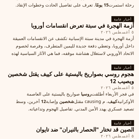
رحلة استمرت
15 يومًا
. تعرف على تفاصيل الحادث وخطوات الإنقاذ.
أخبار عامة
أزمة الهجرة في سبتة تعرض انقسامات أوروبا
٥ أغسطس ٢٠٢٦
أزمة الهجرة في مدينة سبتة الإسبانية تكشف عن الانقسامات العميقة
داخل أوروبا، وتعطي دفعة جديدة لليمين المتطرف، وفرصة لخصوم
الاتحاد الأوروبي لاستغلال هشاشة موقفه، فما هي الآثار السياسية لهذه
الأزمة؟
أخبار عامة
هجوم روسي بصواريخ باليستية على كييف يقتل شخصين
ويصيب 12
٥ أغسطس ٢٠٢٦
في فجر الأربعاء أطلقت
روسيا
صواريخ باليستية على العاصمة
الأوكرانية
كييف
، م causing مقتل
شخصين
وإصابة
12
آخرين، وسط
تصعيد عسكري يهدد الأمن المدني. تفاصيل الهجوم وتداعياته.
أخبار عامة
الصين قد تختار "الحصار بالنيران" ضد تايوان
٥ أغسطس ٢٠٢٦