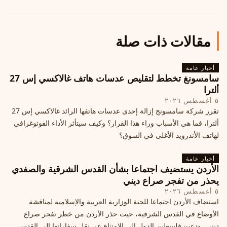
مقالات ذات صلة
أخبار عامة
سامسونغ تخطط لتقليص عدسات هاتف غالاكسي إس 27
ألترا
٥ أغسطس ٢٠٢٦
تقرر شركة سامسونج إزالة إحدى عدسات هاتفها الرائد غالاكسي إس 27
ألترا، فما هي الأسباب وراء هذا القرار؟ وكيف سيتأثر الأداء الفوتوغرافي
لهاتف الأندرويد الأغلى في السوق؟
أخبار عامة
الأردن يستضيف اجتماعا بشأن القدس الشرقية والصفدي
يحذر من تفجر صراع ديني
٥ أغسطس ٢٠٢٦
استضاف الأردن اجتماعا للجنة الوزارية العربية والإسلامية لمناقشة
الأوضاع في القدس الشرقية، حيث حذر الأردن من خطر تفجر صراع
ديني، ودعت فلسطين الدول إلى الامتناع عن نقل سفاراتها إلى القدس،