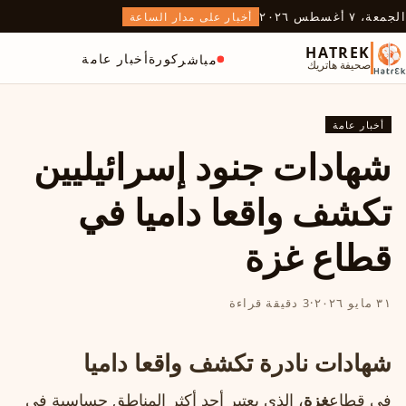
الجمعة، ٧ أغسطس ٢٠٢٦
أخبار على مدار الساعة
HATREK
كورة
أخبار عامة
مباشر
صحيفة هاتريك
أخبار عامة
شهادات جنود إسرائيليين
تكشف واقعا داميا في
قطاع غزة
٣١ مايو ٢٠٢٦
·
3 دقيقة قراءة
شهادات نادرة تكشف واقعا داميا
في قطاع
غزة
، الذي يعتبر أحد أكثر المناطق حساسية في