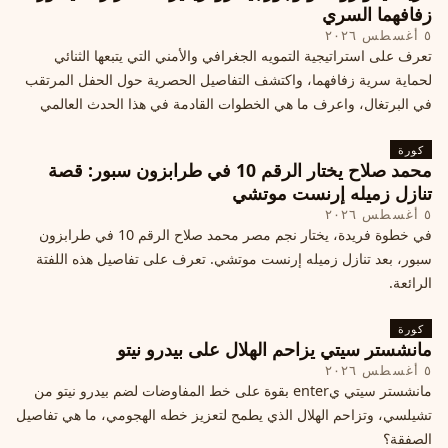
زفافهما السري
٥ أغسطس ٢٠٢٦
تعرف على استراتيجية التمويه الجغرافي والأمني التي يتبعها الثنائي
لحماية سرية زفافهما، واكتشف التفاصيل الحصرية حول الحفل المرتقب
في البرتغال، واعرف ما هي الخطوات القادمة في هذا الحدث العالمي
كورة
محمد صلاح يختار الرقم 10 في طرابزون سبور: قصة
تنازل زميله إرنست موتشي
٥ أغسطس ٢٠٢٦
في خطوة فريدة، يختار نجم مصر محمد صلاح الرقم 10 في طرابزون
سبور، بعد تنازل زميله إرنست موتشي. تعرف على تفاصيل هذه اللفتة
الرائعة.
كورة
مانشستر سيتي يزاحم الهلال على بيدرو نيتو
٥ أغسطس ٢٠٢٦
مانشستر سيتي يenter بقوة على خط المفاوضات لضم بيدرو نيتو من
تشيلسي، وتزاحم الهلال الذي يطمح لتعزيز خطه الهجومي، ما هي تفاصيل
الصفقة؟