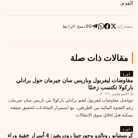
القدم.
مشاركة:
نسخ الرابط
مقالات ذات صلة
كورة
مفاوضات ليفربول وباريس سان جيرمان حول برادلي
باركولا تكتسب زخمًا
٥ أغسطس ٢٠٢٦
تتواصل مفاوضات ليفربول لضم برادلي باركولا من باريس سان جيرمان،
رغم الفجوة المالية بين الطرفين، مع استمرار المحادثات لتحقيق صفقة
ممكنة قبل إغلاق سوق الانتقالات
كورة
كريستيانو رونالدو وجورجينا رودريغيز: 4 أسرار خفية وراء