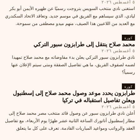
٥ أغسطس ٢٠٢٦
استغنى نادي منتخب السويس بتروجت رسميًا عن ظهيره الأيمن أبو بكر
ليادي، الذي سيساهم مع الفريق في موسم جديد. وتعاقد الاتحاد السكندري
مع العديد من اللاعبين هذا الصيف، منهم ميدو مصطفى من سموحة.
كورة
محمد صلاح ينتقل إلى طرابزون سبور التركي
٥ أغسطس ٢٠٢٦
نادي طرابزون سبور التركي يعلن بدء مفاوضاته مع محمد صلاح تمهيدا
لضمه لصفوف الفريق، ما هي تفاصيل الصفقة ومتى سيتم الإعلان عنها
رسمياً؟
كورة
طرابزون يحدد موعد وصول محمد صلاح إلى إسطنبول
ويعلن تفاصيل استقباله في تركيا
٥ أغسطس ٢٠٢٦
أعلن نادي طرابزون سبور عن وصول قائد منتخب مصر محمد صلاح إلى
مطار إسطنبول أتاتورك الساعة الثانية عشر ظهرًا يوم الأربعاء، مع تفاصيل
العقد والرواتب ومواعيد المباريات القادمة. تعرف على كل ما يتعلق
بالصفقة التركية الكبرى.