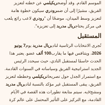
الموسم القادم. وقد أوضح
ريكيلمي
عن خطته لتعزيز
الفريق، مشيرًا إلى أن ضم
رودري
سيكون خطوة هامة
لتعزيز وسط الميدان، موضحًا أن "
رودري
لاعب رائع يلعب
في مركز يحتاج
ريال مدريد
إلى تعزيزه".
المستقبل
تُجرى الانتخابات الرئاسية لنادي
ريال مدريد
يوم
7 يونيو
2026
، ويتنافس فيها ما يقارب
100 ألف
عضو. يعتبر هذا
الحدث حاسمًا لمستقبل النادي، حيث سيحدد الرئيس
الجديد استراتيجية الفريق وسياساته في السنوات القادمة.
مع استمرار الجدل حول تصريحات
ريكيلمي
وخططه لتعزيز
الفريق، يبقى المستقبل غير مؤكد بالنسبة لنادي
ريال مدريد
ومشجעيه. سيتم متابعة تطورات هذه القصة في الأيام
القادمة، مع التركيز على التأثير المحتمل على عالم كرة