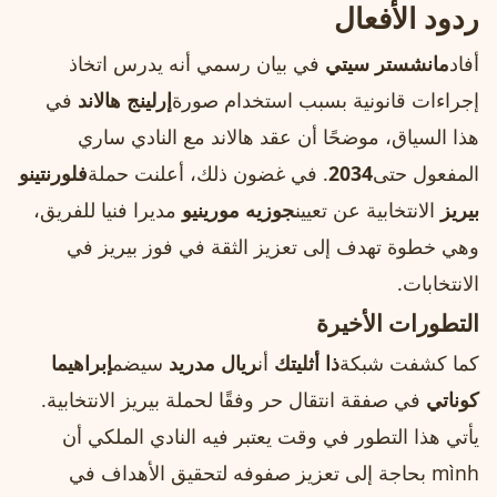
ردود الأفعال
أفاد
مانشستر سيتي
في بيان رسمي أنه يدرس اتخاذ
إجراءات قانونية بسبب استخدام صورة
إرلينج هالاند
في
هذا السياق، موضحًا أن عقد هالاند مع النادي ساري
المفعول حتى
2034
. في غضون ذلك، أعلنت حملة
فلورنتينو
بيريز
الانتخابية عن تعيين
جوزيه مورينيو
مديرا فنيا للفريق،
وهي خطوة تهدف إلى تعزيز الثقة في فوز بيريز في
الانتخابات.
التطورات الأخيرة
كما كشفت شبكة
ذا أثليتك
أن
ريال مدريد
سيضم
إبراهيما
كوناتي
في صفقة انتقال حر وفقًا لحملة بيريز الانتخابية.
يأتي هذا التطور في وقت يعتبر فيه النادي الملكي أن
mình بحاجة إلى تعزيز صفوفه لتحقيق الأهداف في