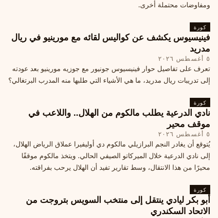
ومفاوضات محتملة أخرى.
كورة
فينيسيوس يكشف عن كواليس لقائه مع مورينيو في ريال
مدريد
٥ أغسطس ٢٠٢٦
تعرف على تفاصيل حوار فينيسيوس جونيور مع جوزيه مورينيو بعد عودته
إلى تدريبات ريال مدريد، ما هي الأشياء التي طلبها منه المدرب البرتغالي؟
كورة
نادي الدرعية يطلب مالكوم من الهلال.. واللاعب في
موقف محير
٥ أغسطس ٢٠٢٦
يُتوقع أن يغادر النجم البرازيلي مالكوم دي أوليفيرا عملاق الرياض الهلال،
إلى نادي الدرعية خلال الميركاتو الصيفي الحالي. ويتخذ مالكوم موقفًا
محيرًا من هذا الانتقال، وسط تقارير تفيد أن الهلال يرحب بفراقته.
كورة
أبو بكر ليادي ينتقل إلى منتخب السويس بتروجت من
الاتحاد السكندري