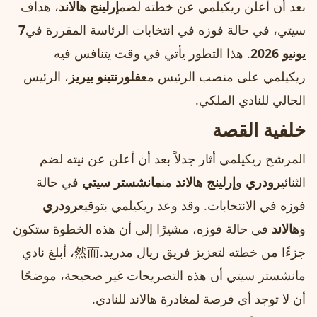
بعد أن أعلن ريكيلمي عن خطته لضم
إرلينج هالاند
، هداف
سيتي، في حالة فوزه في انتخابات الرئاسة المقررة في
7
يونيو 2026
. هذا التطور يأتي في وقت يتنافس فيه
ريكيلمي على منصب الرئيس مع
فلورنتينو بيريز
، الرئيس
الحالي للنادي الملكي.
خلفية القصة
المرشح ريكيلمي أثار جدلاً بعد أن أعلن عن نيته لضم
الثنائي
رودري
و
إرلينج هالاند
من
مانشستر سيتي
في حالة
فوزه في الانتخابات. وقد وعد ريكيلمي بتوقيع
رودري
و
هالاند
في حالة فوزه، مشيرًا إلى أن هذه الخطوة ستكون
جزءًا من خطته لتعزيز فريق ريال مدريد.然而، أبلغ نادي
مانشستر سيتي أن هذه التصريحات غير صحيحة، موضحًا
أن لا توجد أي فرصة لمغادرة هالاند للنادي.