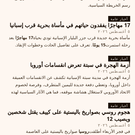
رسم الخريطة السياسية.
أخبار عامة
17 مهاجرًا يفقدون حياتهم في مأساة بحرية قرب إسبانيا
٥ أغسطس ٢٠٢٦
مأساة بحرية جديدة قرب جزر البليار الإسبانية تودي بحياة
17 مهاجرًا
بعد
رحلة استمرت
15 يومًا
. تعرف على تفاصيل الحادث وخطوات الإنقاذ.
أخبار عامة
أزمة الهجرة في سبتة تعرض انقسامات أوروبا
٥ أغسطس ٢٠٢٦
أزمة الهجرة في مدينة سبتة الإسبانية تكشف عن الانقسامات العميقة
داخل أوروبا، وتعطي دفعة جديدة لليمين المتطرف، وفرصة لخصوم
الاتحاد الأوروبي لاستغلال هشاشة موقفه، فما هي الآثار السياسية لهذه
الأزمة؟
أخبار عامة
هجوم روسي بصواريخ باليستية على كييف يقتل شخصين
ويصيب 12
٥ أغسطس ٢٠٢٦
في فجر الأربعاء أطلقت
روسيا
صواريخ باليستية على العاصمة