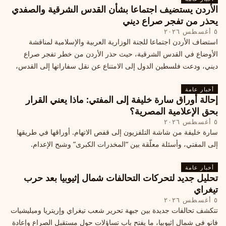
الأردن يستضيف اجتماعا بشأن القدس الشرقية والصفدي
يحذر من تفجر صراع ديني
٥ أغسطس ٢٠٢٦
استضاف الأردن اجتماعا للجنة الوزارية العربية والإسلامية لمناقشة
الأوضاع في القدس الشرقية، حيث حذر الأردن من خطر تفجر صراع
ديني، ودعت فلسطين الدول إلى الامتناع عن نقل سفاراتها إلى القدس،
ما يزيد التوتر في المنطقة
أخبار عامة
إحالة أوراق سارة خليفة إلى المفتي: ماذا يعني القرار
بحق الإعلامية المصرية؟
٥ أغسطس ٢٠٢٦
سارة خليفة من شاشة التلفزيون إلى قفص الاتهام. أوراقها في طريقها
إلى المفتي، وأسئلة معلّقة بين “المخدرات الكبرى” وشبح الإعدام.
أخبار عامة
تحليل جديد لتحركات التحالفات شمال إثيوبيا بعد حرب
تيغراي
٥ أغسطس ٢٠٢٦
تتكشف تحالفات جديدة بين جبهة تحرير شعب تيغراي وإريتريا وميليشيات
فانو في شمال إثيوبيا، ما يفتح باب تساؤلات حول مستقبل الصراع وإعادة