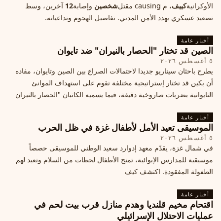
الأوكرانية
كييف
، م causing مقتل
شخصين
وإصابة
12
آخرين، وسط
تصعيد عسكري يهدد الأمن المدني. تفاصيل الهجوم وتداعياته.
أخبار عامة
الصين قد تختار "الحصار بالنيران" ضد تايوان
٥ أغسطس ٢٠٢٦
يطرح باحثان سيناريو جديدا لاحتمالات الصراع بين الصين وتايوان، مفاده
أن بكين قد تختار إستراتيجية مختلفة تقوم على استهداف الموانئ
التايوانية بضربات صاروخية دقيقة، فيما يسميه الكاتبان "الحصار بالنيران
أخبار عامة
الموسيقى تعيد الأمل لأطفال غزة في ظل الحرب
٥ أغسطس ٢٠٢٦
في شمال غزة، يقدّم معهد إدوارد سعيد الوطني للموسيقى حصصاً
موسيقية للمدارس الإيوائية، تمنح الأطفال لحظات من السلام وتعيد لهم
الطفولة المفقودة. اكتشف كيف
أخبار عامة
اقتحام مخيم قلنديا وهدم منازل قرب بيت لحم في
عمليات الاحتلال الإسرائيلي