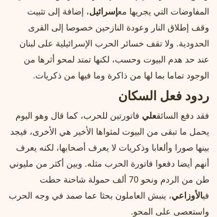
المفاوضات التي يجريها مع
إسرائيل
، إضافة إلى تثبيت
وقف إطلاق النار وعودة النازحين خصوصا إلى القرى
الحدودية. ولا تقف خسائر الحرب الإسرائيلية على لبنان
عند حد هدم البيوت وحسب، لكنها تمتد لمحو أثرها من
الوجود تماما بما لها من ذاكرة وما فيها من ذكريات.
ردود فعل السكان
فقد دفع السائق
علي
فاتورتين للحرب، كما قال وهو اليوم
يحمل ما تبقى من البيوت لمثواها الأخير هي الأخرى، فيجد
بينها صورا وألعابا وذكريات لا يعرف أصحابها، لكنه يعرف
أنهم أيضا دفعوا فاتورة الحرب مثله. وبين أكثر من مليوني
طن من الردم ونحو 70 ألف حمولة شاحنة حطت
في
الأوزاعي
، ينبش العاملون بحثا عما صمد في وجه الحرب
واستعصى على المحو.