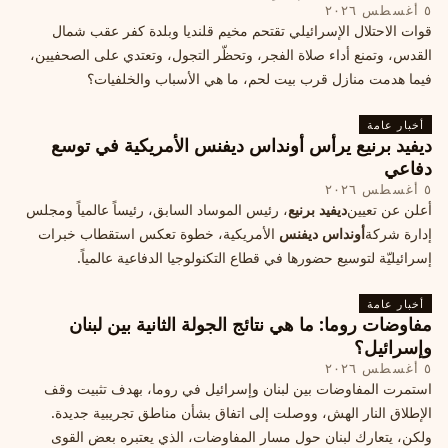
٥ أغسطس ٢٠٢٦
قوات الاحتلال الإسرائيلي تقتحم مخيم قلنديا وبلدة كفر عقب شمال
القدس، وتمنع أداء صلاة الفجر، وتحظّر التجول، وتعتدي على الصحفيين،
فيما هدمت منازل قرب بيت لحم، ما هي الأسباب والخلفيات؟
أخبار عامة
ديفيد برنيع يرأس أونداس ديفنس الأمريكية في توسع
دفاعي
٥ أغسطس ٢٠٢٦
أعلن عن تعيين
ديفيد برنيع
، رئيس الموساد السابق، رئيساً عالمياً ومجلس
إدارة شركة
أونداس ديفنس
الأمريكية، خطوة تعكس استقطاب خبرات
إسرائيليّة لتوسيع حضورها في قطاع التكنولوجيا الدفاعية عالمياً.
أخبار عامة
مفاوضات روما: ما هي نتائج الجولة الثانية بين لبنان
وإسرائيل؟
٥ أغسطس ٢٠٢٦
استمرت المفاوضات بين لبنان وإسرائيل في روما، بهدف تثبيت وقف
الإطلاق النار الهش، ووصلت إلى اتفاق بشأن مناطق تجريبية جديدة.
ولكن، يتعارك لبنان حول مسار المفاوضات، الذي يعتبره بعض القوى