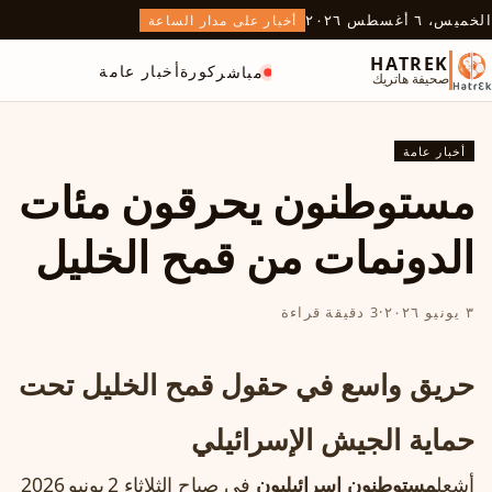
الخميس، ٦ أغسطس ٢٠٢٦
أخبار على مدار الساعة
HATREK
كورة
أخبار عامة
مباشر
صحيفة هاتريك
أخبار عامة
مستوطنون يحرقون مئات
الدونمات من قمح الخليل
٣ يونيو ٢٠٢٦
·
3 دقيقة قراءة
حريق واسع في حقول قمح الخليل تحت
حماية الجيش الإسرائيلي
أشعل
مستوطنون إسرائيليون
في صباح الثلاثاء 2 يونيو 2026