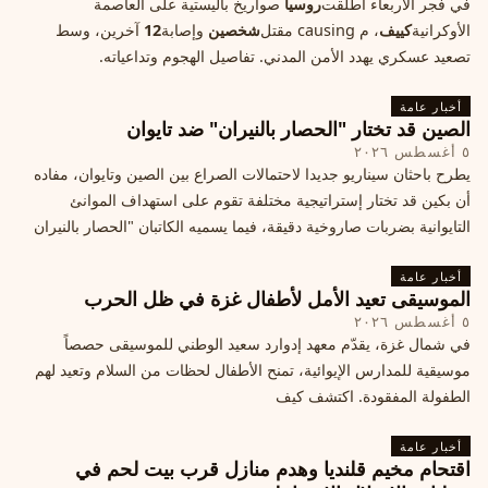
في فجر الأربعاء أطلقت
روسيا
صواريخ باليستية على العاصمة
الأوكرانية
كييف
، م causing مقتل
شخصين
وإصابة
12
آخرين، وسط
تصعيد عسكري يهدد الأمن المدني. تفاصيل الهجوم وتداعياته.
أخبار عامة
الصين قد تختار "الحصار بالنيران" ضد تايوان
٥ أغسطس ٢٠٢٦
يطرح باحثان سيناريو جديدا لاحتمالات الصراع بين الصين وتايوان، مفاده
أن بكين قد تختار إستراتيجية مختلفة تقوم على استهداف الموانئ
التايوانية بضربات صاروخية دقيقة، فيما يسميه الكاتبان "الحصار بالنيران
أخبار عامة
الموسيقى تعيد الأمل لأطفال غزة في ظل الحرب
٥ أغسطس ٢٠٢٦
في شمال غزة، يقدّم معهد إدوارد سعيد الوطني للموسيقى حصصاً
موسيقية للمدارس الإيوائية، تمنح الأطفال لحظات من السلام وتعيد لهم
الطفولة المفقودة. اكتشف كيف
أخبار عامة
اقتحام مخيم قلنديا وهدم منازل قرب بيت لحم في