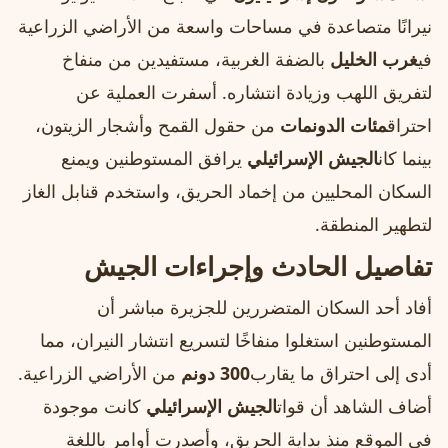
نيرانًا متصاعدة في مساحات واسعة من الأراضي الزراعية
في
غرب الخليل
بالضفة الغربية، مستفيدين من منفاخ
لتفريق اللهب وزيادة انتشاره. أسفرت العملية عن
احتراق
مئات الدونمات
من حقول القمح وأشجار الزيتون،
بينما كان
الجيش الإسرائيلي
يرافق المستوطنين ويمنع
السكان المحليين من إخماد الحريق، واستخدم قنابل الغاز
لتطهير المنطقة.
تفاصيل الحادث وإجراءات الجيش
أفاد أحد السكان المتضررين للجزيرة مباشر أن
المستوطنين استغلوا منفاخًا لتسريع انتشار النيران، مما
أدى إلى احتراق ما يقارب
300 دونم
من الأراضي الزراعية.
أضاف الشاهد أن قوات
الجيش الإسرائيلي
كانت موجودة
في الموقع منذ بداية الحريق، وأصدرت أوامر باللغة