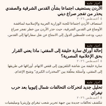
أخبار عامة
الأردن يستضيف اجتماعا بشأن القدس الشرقية والصفدي
يحذر من تفجر صراع ديني
٥ أغسطس ٢٠٢٦
استضاف الأردن اجتماعا للجنة الوزارية العربية والإسلامية لمناقشة
الأوضاع في القدس الشرقية، حيث حذر الأردن من خطر تفجر صراع
ديني، ودعت فلسطين الدول إلى الامتناع عن نقل سفاراتها إلى القدس،
ما يزيد التوتر في المنطقة
أخبار عامة
إحالة أوراق سارة خليفة إلى المفتي: ماذا يعني القرار
بحق الإعلامية المصرية؟
٥ أغسطس ٢٠٢٦
سارة خليفة من شاشة التلفزيون إلى قفص الاتهام. أوراقها في طريقها
إلى المفتي، وأسئلة معلّقة بين “المخدرات الكبرى” وشبح الإعدام.
أخبار عامة
تحليل جديد لتحركات التحالفات شمال إثيوبيا بعد حرب
تيغراي
٥ أغسطس ٢٠٢٦
تتكشف تحالفات جديدة بين جبهة تحرير شعب تيغراي وإريتريا وميليشيات