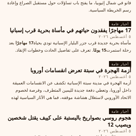
فانو في شمال إثيوبيا، ما يفتح باب تساؤلات حول مستقبل الصراع وإعادة
رسم الخريطة السياسية.
أخبار عامة
17 مهاجرًا يفقدون حياتهم في مأساة بحرية قرب إسبانيا
٥ أغسطس ٢٠٢٦
مأساة بحرية جديدة قرب جزر البليار الإسبانية تودي بحياة
17 مهاجرًا
بعد
رحلة استمرت
15 يومًا
. تعرف على تفاصيل الحادث وخطوات الإنقاذ.
أخبار عامة
أزمة الهجرة في سبتة تعرض انقسامات أوروبا
٥ أغسطس ٢٠٢٦
أزمة الهجرة في مدينة سبتة الإسبانية تكشف عن الانقسامات العميقة
داخل أوروبا، وتعطي دفعة جديدة لليمين المتطرف، وفرصة لخصوم
الاتحاد الأوروبي لاستغلال هشاشة موقفه، فما هي الآثار السياسية لهذه
الأزمة؟
أخبار عامة
هجوم روسي بصواريخ باليستية على كييف يقتل شخصين
ويصيب 12
٥ أغسطس ٢٠٢٦