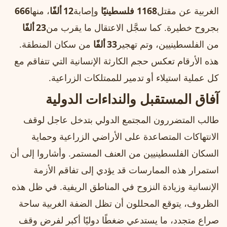
الغربية عن مقتل
1168 فلسطينيًا
وإصابة
12 ألفًا
، منها
666
بجروح خطيرة. كما سجَّل الاعتقال ما يقرب من
23 ألفًا
من الفلسطينيين، وتم تهجير
33 ألفًا
من سكان المنطقة.
هذه الأرقام تعكس حجم الكارثة الإنسانية التي تتفاقم مع
كل عملية استيلاء أو تدمير للممتلكات الزراعية.
آفاق المستقبل والنداءات الدولية
طالب المتضررون المجتمع الدولي بتدخل عاجل لوقف
الانتهاكات المتصاعدة على الأراضي الزراعية وحماية
السكان الفلسطينيين من العنف المستمر. وأشاروا إلى أن
استمرار هذه الممارسات قد يؤدي إلى تفاقم الأزمة
الإنسانية وزيادة النزوح في المناطق الريفية. في ظل هذه
الظروف، يتوقع المحللون أن تظل الضفة الغربية ساحة
صراع متجدد، ما يستدعي ضغطًا دوليًا أكبر لفرض وقف