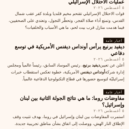
عمليات الاحتلال الإسرائيلي
٥ أغسطس ٢٠٢٦
قوات الاحتلال الإسرائيلي تقتحم مخيم قلنديا وبلدة كفر عقب شمال
القدس، وتمنع أداء صلاة الفجر، وتحظّر التجول، وتعتدي على الصحفيين،
فيما هدمت منازل قرب بيت لحم، ما هي الأسباب والخلفيات؟
أخبار عامة
ديفيد برنيع يرأس أونداس ديفنس الأمريكية في توسع
دفاعي
٥ أغسطس ٢٠٢٦
أعلن عن تعيين
ديفيد برنيع
، رئيس الموساد السابق، رئيساً عالمياً ومجلس
إدارة شركة
أونداس ديفنس
الأمريكية، خطوة تعكس استقطاب خبرات
إسرائيليّة لتوسيع حضورها في قطاع التكنولوجيا الدفاعية عالمياً.
أخبار عامة
مفاوضات روما: ما هي نتائج الجولة الثانية بين لبنان
وإسرائيل؟
٥ أغسطس ٢٠٢٦
استمرت المفاوضات بين لبنان وإسرائيل في روما، بهدف تثبيت وقف
الإطلاق النار الهش، ووصلت إلى اتفاق بشأن مناطق تجريبية جديدة.