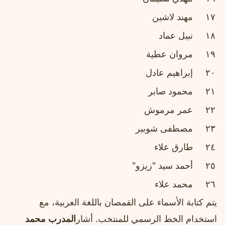
١٧
مهند لاشين
١٨
نبيل عماد
١٩
مروان عطية
٢٠
إبراهيم عادل
٢١
محمود صابر
٢٢
عمر مرموش
٢٣
مصطفى شوبير
٢٤
طارق علاء
٢٥
أحمد سيد "زيزو"
٢٦
محمد علاء
يتم كتابة الأسماء على القمصان باللغة العربية، مع
استخدام الخط الرسمي للمنتخب. أشار
المدرب محمد