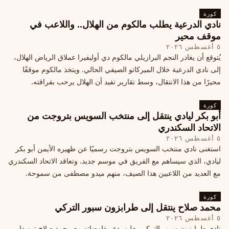
كورة
نادي الدرعية يطلب مالكوم من الهلال.. واللاعب في
موقف محير
٥ أغسطس ٢٠٢٦
يُتوقع أن يغادر النجم البرازيلي مالكوم دي أوليفيرا عملاق الرياض الهلال،
إلى نادي الدرعية خلال الميركاتو الصيفي الحالي. ويتخذ مالكوم موقفًا
محيرًا من هذا الانتقال، وسط تقارير تفيد أن الهلال يرحب بفراقته.
كورة
أبو بكر ليادي ينتقل إلى منتخب السويس بتروجت من
الاتحاد السكندري
٥ أغسطس ٢٠٢٦
استغنى نادي منتخب السويس بتروجت رسميًا عن ظهيره الأيمن أبو بكر
ليادي، الذي سيساهم مع الفريق في موسم جديد. وتعاقد الاتحاد السكندري
مع العديد من اللاعبين هذا الصيف، منهم ميدو مصطفى من سموحة.
كورة
محمد صلاح ينتقل إلى طرابزون سبور التركي
٥ أغسطس ٢٠٢٦
نادي طرابزون سبور التركي يعلن بدء مفاوضاته مع محمد صلاح تمهيدا