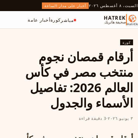
السبت، ٨ أغسطس ٢٠٢٦
أخبار على مدار الساعة
HATREK
كورة
أخبار عامة
مباشر
صحيفة هاتريك
كورة
أرقام قمصان نجوم
منتخب مصر في كأس
العالم 2026: تفاصيل
الأسماء والجدول
٣ يونيو ٢٠٢٦
·
3 دقيقة قراءة