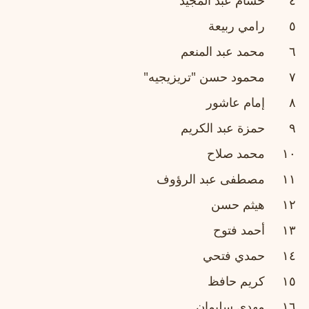
٤
حسام عبد المجيد
٥
رامي ربيعة
٦
محمد عبد المنعم
٧
محمود حسن "تريزيجيه"
٨
إمام عاشور
٩
حمزة عبد الكريم
١٠
محمد صلاح
١١
مصطفى عبد الرؤوف
١٢
هيثم حسن
١٣
أحمد فتوح
١٤
حمدي فتحي
١٥
كريم حافظ
١٦
مهدي سليمان