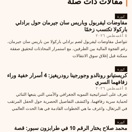
مقالات ذات صلة
كورة
مفاوضات ليفربول وباريس سان جيرمان حول برادلي
باركولا تكتسب زخمًا
٥ أغسطس ٢٠٢٦
تتواصل مفاوضات ليفربول لضم برادلي باركولا من باريس سان جيرمان،
رغم الفجوة المالية بين الطرفين، مع استمرار المحادثات لتحقيق صفقة
ممكنة قبل إغلاق سوق الانتقالات
كورة
كريستيانو رونالدو وجورجينا رودريغيز: 4 أسرار خفية وراء
زفافهما السري
٥ أغسطس ٢٠٢٦
تعرف على استراتيجية التمويه الجغرافي والأمني التي يتبعها الثنائي
لحماية سرية زفافهما، واكتشف التفاصيل الحصرية حول الحفل المرتقب
في البرتغال، واعرف ما هي الخطوات القادمة في هذا الحدث العالمي
كورة
محمد صلاح يختار الرقم 10 في طرابزون سبور: قصة