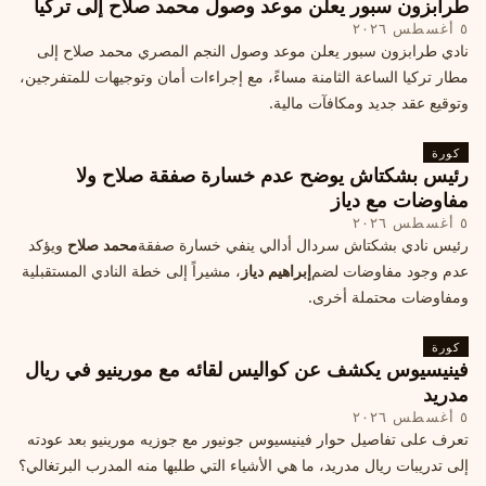
طرابزون سبور يعلن موعد وصول محمد صلاح إلى تركيا
٥ أغسطس ٢٠٢٦
نادي طرابزون سبور يعلن موعد وصول النجم المصري محمد صلاح إلى
مطار تركيا الساعة الثامنة مساءً، مع إجراءات أمان وتوجيهات للمتفرجين،
وتوقيع عقد جديد ومكافآت مالية.
كورة
رئيس بشكتاش يوضح عدم خسارة صفقة صلاح ولا
مفاوضات مع دياز
٥ أغسطس ٢٠٢٦
رئيس نادي بشكتاش سردال أدالي ينفي خسارة صفقة
محمد صلاح
ويؤكد
عدم وجود مفاوضات لضم
إبراهيم دياز
، مشيراً إلى خطة النادي المستقبلية
ومفاوضات محتملة أخرى.
كورة
فينيسيوس يكشف عن كواليس لقائه مع مورينيو في ريال
مدريد
٥ أغسطس ٢٠٢٦
تعرف على تفاصيل حوار فينيسيوس جونيور مع جوزيه مورينيو بعد عودته
إلى تدريبات ريال مدريد، ما هي الأشياء التي طلبها منه المدرب البرتغالي؟