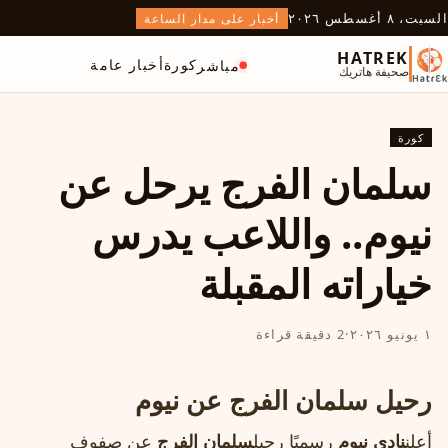
السبت، ٨ أغسطس ٢٠٢٦
أخبار على مدار الساعة
HATREK
كورة
أخبار عامة
مباشر
صحيفة هاتريك
كورة
سلمان الفرج يرحل عن
نيوم.. واللاعب يدرس
خياراته المقبلة
١ يونيو ٢٠٢٦
·
2 دقيقة قراءة
رحيل سلمان الفرج عن نيوم
أعلن
نادي نيوم
رسميًا رحيل
سلمان الفرج
عن صفوف