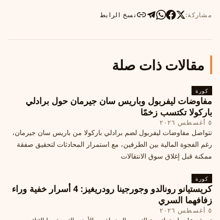
مشاركة:
نسخ الرابط
مقالات ذات صلة
كورة
مفاوضات ليفربول وباريس سان جيرمان حول برادلي
باركولا تكتسب زخمًا
٥ أغسطس ٢٠٢٦
تتواصل مفاوضات ليفربول لضم برادلي باركولا من باريس سان جيرمان،
رغم الفجوة المالية بين الطرفين، مع استمرار المحادثات لتحقيق صفقة
ممكنة قبل إغلاق سوق الانتقالات
كورة
كريستيانو رونالدو وجورجينا رودريغيز: 4 أسرار خفية وراء
زفافهما السري
٥ أغسطس ٢٠٢٦