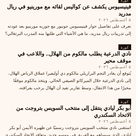
كورة
فينيسيوس يكشف عن كواليس لقائه مع مورينيو في ريال
مدريد
٥ أغسطس ٢٠٢٦
تعرف على تفاصيل حوار فينيسيوس جونيور مع جوزيه مورينيو بعد عودته
إلى تدريبات ريال مدريد، ما هي الأشياء التي طلبها منه المدرب البرتغالي؟
كورة
نادي الدرعية يطلب مالكوم من الهلال.. واللاعب في
موقف محير
٥ أغسطس ٢٠٢٦
يُتوقع أن يغادر النجم البرازيلي مالكوم دي أوليفيرا عملاق الرياض الهلال،
إلى نادي الدرعية خلال الميركاتو الصيفي الحالي. ويتخذ مالكوم موقفًا
محيرًا من هذا الانتقال، وسط تقارير تفيد أن الهلال يرحب بفراقته.
كورة
أبو بكر ليادي ينتقل إلى منتخب السويس بتروجت من
الاتحاد السكندري
٥ أغسطس ٢٠٢٦
استغنى نادي منتخب السويس بتروجت رسميًا عن ظهيره الأيمن أبو بكر
ليادي، الذي سيساهم مع الفريق في موسم جديد. وتعاقد الاتحاد السكندري