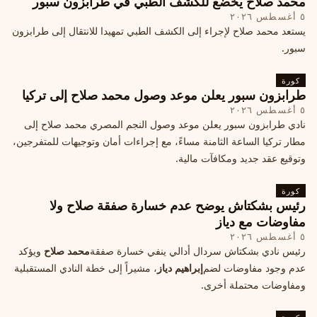
محمد صلاح يخضع للكشف الطبي في طرابزون سبور
٥ أغسطس ٢٠٢٦
يستعد محمد صلاح لإجراء إلى الكشف الطبي تمهيدا للانتقال إلى طرابزون
سبور.
كورة
طرابزون سبور يعلن موعد وصول محمد صلاح إلى تركيا
٥ أغسطس ٢٠٢٦
نادي طرابزون سبور يعلن موعد وصول النجم المصري محمد صلاح إلى
مطار تركيا الساعة الثامنة مساءً، مع إجراءات أمان وتوجيهات للمتفرجين،
وتوقيع عقد جديد ومكافآت مالية.
كورة
رئيس بشكتاش يوضح عدم خسارة صفقة صلاح ولا
مفاوضات مع دياز
٥ أغسطس ٢٠٢٦
رئيس نادي بشكتاش سردال أدالي ينفي خسارة صفقة
محمد صلاح
ويؤكد
عدم وجود مفاوضات لضم
إبراهيم دياز
، مشيراً إلى خطة النادي المستقبلية
ومفاوضات محتملة أخرى.