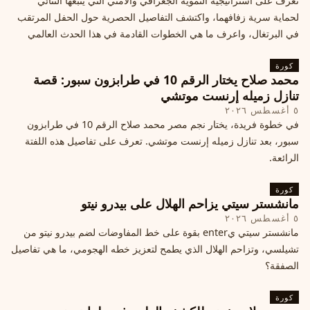
تعرف على استراتيجية التمويه الجغرافي والأمني التي يتبعها الثنائي
لحماية سرية زفافهما، واكتشف التفاصيل الحصرية حول الحفل المرتقب
في البرتغال، واعرف ما هي الخطوات القادمة في هذا الحدث العالمي
كورة
محمد صلاح يختار الرقم 10 في طرابزون سبور: قصة
تنازل زميله إرنست موتشي
٥ أغسطس ٢٠٢٦
في خطوة فريدة، يختار نجم مصر محمد صلاح الرقم 10 في طرابزون
سبور، بعد تنازل زميله إرنست موتشي. تعرف على تفاصيل هذه اللفتة
الرائعة.
كورة
مانشستر سيتي يزاحم الهلال على بيدرو نيتو
٥ أغسطس ٢٠٢٦
مانشستر سيتي يenter بقوة على خط المفاوضات لضم بيدرو نيتو من
تشيلسي، وتزاحم الهلال الذي يطمح لتعزيز خطه الهجومي، ما هي تفاصيل
الصفقة؟
كورة