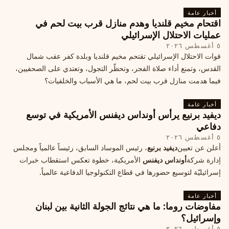
أخبار عامة
اقتحام مخيم قلنديا وهدم منازل قرب بيت لحم في
عمليات الاحتلال الإسرائيلي
٥ أغسطس ٢٠٢٦
قوات الاحتلال الإسرائيلي تقتحم مخيم قلنديا وبلدة كفر عقب شمال
القدس، وتمنع أداء صلاة الفجر، وتحظّر التجول، وتعتدي على الصحفيين،
فيما هدمت منازل قرب بيت لحم، ما هي الأسباب والخلفيات؟
أخبار عامة
ديفيد برنيع يرأس أونداس ديفنس الأمريكية في توسع
دفاعي
٥ أغسطس ٢٠٢٦
أعلن عن تعيين
ديفيد برنيع
، رئيس الموساد السابق، رئيساً عالمياً ومجلس
إدارة شركة
أونداس ديفنس
الأمريكية، خطوة تعكس استقطاب خبرات
إسرائيليّة لتوسيع حضورها في قطاع التكنولوجيا الدفاعية عالمياً.
أخبار عامة
مفاوضات روما: ما هي نتائج الجولة الثانية بين لبنان
وإسرائيل؟
٥ أغسطس ٢٠٢٦