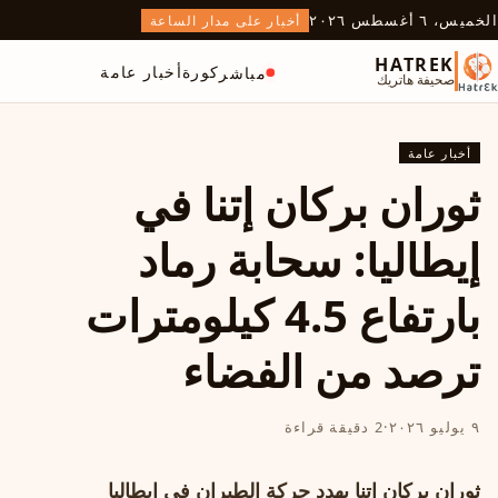
الخميس، ٦ أغسطس ٢٠٢٦
أخبار على مدار الساعة
HATREK
كورة
أخبار عامة
مباشر
صحيفة هاتريك
أخبار عامة
ثوران بركان إتنا في
إيطاليا: سحابة رماد
بارتفاع 4.5 كيلومترات
ترصد من الفضاء
٩ يوليو ٢٠٢٦
·
2 دقيقة قراءة
ثوران بركان إتنا يهدد حركة الطيران في إيطاليا