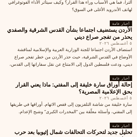
ألترا، فما هي الأسباب وراء هذا القرار؟ وكيف سيتأثر الأداء الفوتوغرافي
لهاتف الأندرويد الأغلى في السوق؟
أخبار عامة
الأردن يستضيف اجتماعا بشأن القدس الشرقية والصفدي
يحذر من تفجر صراع ديني
٥ أغسطس ٢٠٢٦
استضاف الأردن اجتماعا للجنة الوزارية العربية والإسلامية لمناقشة
الأوضاع في القدس الشرقية، حيث حذر الأردن من خطر تفجر صراع
ديني، ودعت فلسطين الدول إلى الامتناع عن نقل سفاراتها إلى القدس،
ما يزيد التوتر في المنطقة
أخبار عامة
إحالة أوراق سارة خليفة إلى المفتي: ماذا يعني القرار
بحق الإعلامية المصرية؟
٥ أغسطس ٢٠٢٦
سارة خليفة من شاشة التلفزيون إلى قفص الاتهام. أوراقها في طريقها
إلى المفتي، وأسئلة معلّقة بين “المخدرات الكبرى” وشبح الإعدام.
أخبار عامة
تحليل جديد لتحركات التحالفات شمال إثيوبيا بعد حرب