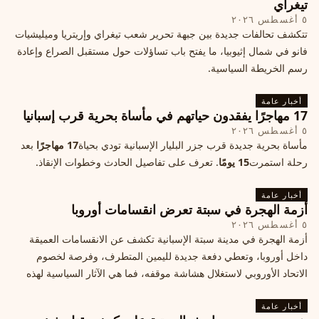
تيغراي
٥ أغسطس ٢٠٢٦
تتكشف تحالفات جديدة بين جبهة تحرير شعب تيغراي وإريتريا وميليشيات
فانو في شمال إثيوبيا، ما يفتح باب تساؤلات حول مستقبل الصراع وإعادة
رسم الخريطة السياسية.
أخبار عامة
17 مهاجرًا يفقدون حياتهم في مأساة بحرية قرب إسبانيا
٥ أغسطس ٢٠٢٦
مأساة بحرية جديدة قرب جزر البليار الإسبانية تودي بحياة
17 مهاجرًا
بعد
رحلة استمرت
15 يومًا
. تعرف على تفاصيل الحادث وخطوات الإنقاذ.
أخبار عامة
أزمة الهجرة في سبتة تعرض انقسامات أوروبا
٥ أغسطس ٢٠٢٦
أزمة الهجرة في مدينة سبتة الإسبانية تكشف عن الانقسامات العميقة
داخل أوروبا، وتعطي دفعة جديدة لليمين المتطرف، وفرصة لخصوم
الاتحاد الأوروبي لاستغلال هشاشة موقفه، فما هي الآثار السياسية لهذه
الأزمة؟
أخبار عامة