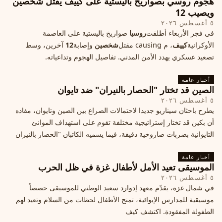
هجوم روسي بصواريخ باليستية على كييف يقتل شخصين
ويصيب 12
٥ أغسطس ٢٠٢٦
في فجر الأربعاء أطلقت
روسيا
صواريخ باليستية على العاصمة
الأوكرانية
كييف
، م causing مقتل
شخصين
وإصابة
12
آخرين، وسط
تصعيد عسكري يهدد الأمن المدني. تفاصيل الهجوم وتداعياته.
أخبار عامة
الصين قد تختار "الحصار بالنيران" ضد تايوان
٥ أغسطس ٢٠٢٦
يطرح باحثان سيناريو جديدا لاحتمالات الصراع بين الصين وتايوان، مفاده
أن بكين قد تختار إستراتيجية مختلفة تقوم على استهداف الموانئ
التايوانية بضربات صاروخية دقيقة، فيما يسميه الكاتبان "الحصار بالنيران
أخبار عامة
الموسيقى تعيد الأمل لأطفال غزة في ظل الحرب
٥ أغسطس ٢٠٢٦
في شمال غزة، يقدّم معهد إدوارد سعيد الوطني للموسيقى حصصاً
موسيقية للمدارس الإيوائية، تمنح الأطفال لحظات من السلام وتعيد لهم
الطفولة المفقودة. اكتشف كيف