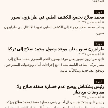
الصفقة؟
كورة
محمد صلاح يخضع للكشف الطبي في طرابزون سبور
٥ أغسطس ٢٠٢٦
يستعد محمد صلاح لإجراء إلى الكشف الطبي تمهيدا للانتقال إلى طرابزون
سبور.
كورة
طرابزون سبور يعلن موعد وصول محمد صلاح إلى تركيا
٥ أغسطس ٢٠٢٦
نادي طرابزون سبور يعلن موعد وصول النجم المصري محمد صلاح إلى
مطار تركيا الساعة الثامنة مساءً، مع إجراءات أمان وتوجيهات للمتفرجين،
وتوقيع عقد جديد ومكافآت مالية.
كورة
رئيس بشكتاش يوضح عدم خسارة صفقة صلاح ولا
مفاوضات مع دياز
٥ أغسطس ٢٠٢٦
رئيس نادي بشكتاش سردال أدالي ينفي خسارة صفقة
محمد صلاح
ويؤكد
عدم وجود مفاوضات لضم
إبراهيم دياز
، مشيراً إلى خطة النادي المستقبلية