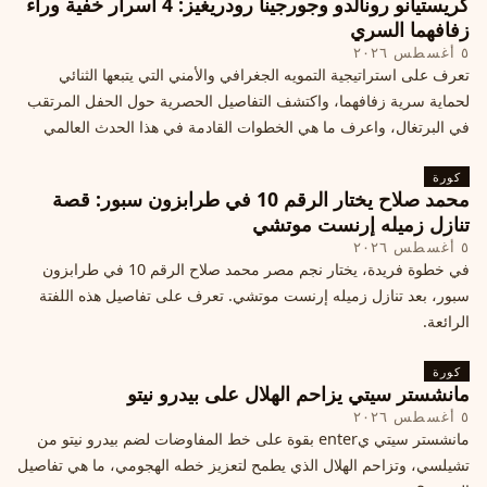
كريستيانو رونالدو وجورجينا رودريغيز: 4 أسرار خفية وراء
زفافهما السري
٥ أغسطس ٢٠٢٦
تعرف على استراتيجية التمويه الجغرافي والأمني التي يتبعها الثنائي
لحماية سرية زفافهما، واكتشف التفاصيل الحصرية حول الحفل المرتقب
في البرتغال، واعرف ما هي الخطوات القادمة في هذا الحدث العالمي
كورة
محمد صلاح يختار الرقم 10 في طرابزون سبور: قصة
تنازل زميله إرنست موتشي
٥ أغسطس ٢٠٢٦
في خطوة فريدة، يختار نجم مصر محمد صلاح الرقم 10 في طرابزون
سبور، بعد تنازل زميله إرنست موتشي. تعرف على تفاصيل هذه اللفتة
الرائعة.
كورة
مانشستر سيتي يزاحم الهلال على بيدرو نيتو
٥ أغسطس ٢٠٢٦
مانشستر سيتي يenter بقوة على خط المفاوضات لضم بيدرو نيتو من
تشيلسي، وتزاحم الهلال الذي يطمح لتعزيز خطه الهجومي، ما هي تفاصيل