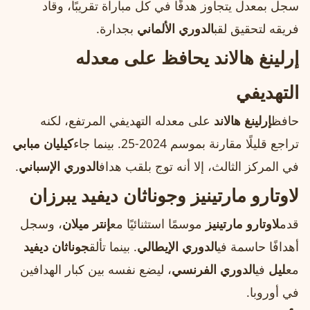
سجل بمعدل يتجاوز هدفًا في كل مباراة تقريبًا، وقاد
فريقه لتحقيق لقب
الدوري الألماني
بجدارة.
إرلينغ هالاند يحافظ على معدله
التهديفي
حافظ
إرلينغ هالاند
على معدله التهديفي المرتفع، لكنه
تراجع قليلًا مقارنة بموسم 2024-25. بينما جاء
كيليان مبابي
في المركز الثالث، إلا أنه توج بلقب هداف
الدوري الإسباني
.
لاوتارو مارتينيز وجوناثان ديفيد يبرزان
قدم
لاوتارو مارتينيز
موسمًا استثنائيًا مع
إنتر ميلان
، وسجل
أهدافًا حاسمة في
الدوري الإيطالي
. بينما تألق
جوناثان ديفيد
مع
ليل
في
الدوري الفرنسي
، ليضع نفسه بين كبار الهدافين
في أوروبا.