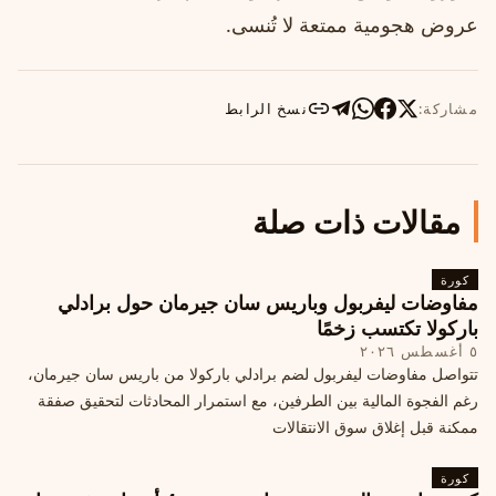
عروض هجومية ممتعة لا تُنسى.
مشاركة:
نسخ الرابط
مقالات ذات صلة
كورة
مفاوضات ليفربول وباريس سان جيرمان حول برادلي
باركولا تكتسب زخمًا
٥ أغسطس ٢٠٢٦
تتواصل مفاوضات ليفربول لضم برادلي باركولا من باريس سان جيرمان،
رغم الفجوة المالية بين الطرفين، مع استمرار المحادثات لتحقيق صفقة
ممكنة قبل إغلاق سوق الانتقالات
كورة