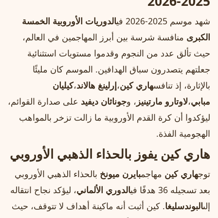
2025-2026
شهد موسم 2025-2026 في
الدوريات الأوروبية الخمسة
الكبرى
منافسة شرسة بين أبرز المهاجمين في العالم،
حيث تألق عدد من النجوم وقدموا مستويات استثنائية
جعلتهم يتصدرون سباق الهدافين. الموسم كان مليئًا
بالإثارة، إذ تنافس
هاري كين
،
إرلينغ هالاند
،
كيليان
مبابي
،
لاوتارو مارتينيز
، و
جوناثان ديفيد
على صدارة القوائم،
ليؤكدوا أن كرة القدم الأوروبية ما زالت تزخر بالمواهب
الهجومية الفذة.
هاري كين يفوز بالحذاء الذهبي الأوروبي
توج
هاري كين
مهاجم
بايرن ميونخ
بالحذاء الذهبي الأوروبي
بعد تسجيله 36 هدفًا في
الدوري الألماني
، ليؤكد نجاح انتقاله
إلى
البوندسليغا
. كين أثبت أنه ماكينة أهداف لا تتوقف، حيث