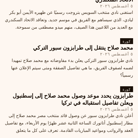
٥ أغسطس ٢٠٢٦
استغنى نادي منتخب السويس بتروجت رسميًا عن ظهيره الأيمن أبو بكر
ليادي، الذي سيساهم مع الفريق في موسم جديد. وتعاقد الاتحاد السكندري
مع العديد من اللاعبين هذا الصيف، منهم ميدو مصطفى من سموحة.
كورة
محمد صلاح ينتقل إلى طرابزون سبور التركي
٥ أغسطس ٢٠٢٦
نادي طرابزون سبور التركي يعلن بدء مفاوضاته مع محمد صلاح تمهيدا
لضمه لصفوف الفريق، ما هي تفاصيل الصفقة ومتى سيتم الإعلان عنها
رسمياً؟
كورة
طرابزون يحدد موعد وصول محمد صلاح إلى إسطنبول
ويعلن تفاصيل استقباله في تركيا
٥ أغسطس ٢٠٢٦
أعلن نادي طرابزون سبور عن وصول قائد منتخب مصر محمد صلاح إلى
مطار إسطنبول أتاتورك الساعة الثانية عشر ظهرًا يوم الأربعاء، مع تفاصيل
العقد والرواتب ومواعيد المباريات القادمة. تعرف على كل ما يتعلق
بالصفقة التركية الكبرى.