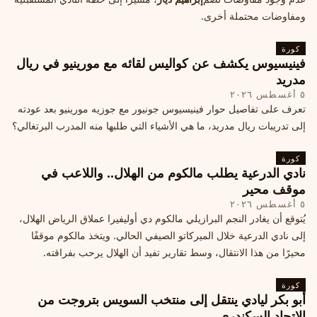
ومفاوضات محتملة أخرى.
كورة
فينيسيوس يكشف عن كواليس لقائه مع مورينيو في ريال
مدريد
٥ أغسطس ٢٠٢٦
تعرف على تفاصيل حوار فينيسيوس جونيور مع جوزيه مورينيو بعد عودته
إلى تدريبات ريال مدريد، ما هي الأشياء التي طلبها منه المدرب البرتغالي؟
كورة
نادي الدرعية يطلب مالكوم من الهلال.. واللاعب في
موقف محير
٥ أغسطس ٢٠٢٦
يُتوقع أن يغادر النجم البرازيلي مالكوم دي أوليفيرا عملاق الرياض الهلال،
إلى نادي الدرعية خلال الميركاتو الصيفي الحالي. ويتخذ مالكوم موقفًا
محيرًا من هذا الانتقال، وسط تقارير تفيد أن الهلال يرحب بفراقته.
كورة
أبو بكر ليادي ينتقل إلى منتخب السويس بتروجت من
الاتحاد السكندري