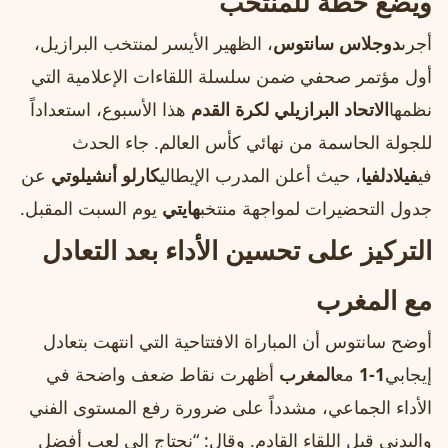
ويضع خطة للمنتخب
أجرى
دوجلاس سانتوس
، الظهير الأيسر لمنتخب البرازيل،
أول مؤتمر صحفي ضمن سلسلة اللقاءات الإعلامية التي
نظمها
الاتحاد البرازيلي لكرة القدم
هذا الأسبوع، استعداداً
للجولة الحاسمة من نهائي كأس العالم. جاء الحدث
في
فيلادلفيا
، حيث أعلن المدرب الإيطالي
كارلو أنشيلوتي
عن
جدول التحضيرات لمواجهة منتخب
هايتي
يوم السبت المقبل.
التركيز على تحسين الأداء بعد التعادل
مع المغرب
أوضح سانتوس أن المباراة الافتتاحية التي انتهت بتعادل
إيجابي
1-1
مع
المغرب
أظهرت نقاط ضعف واضحة في
الأداء الجماعي، مشدداً على ضرورة رفع المستوى الفني
والبدني قبل اللقاء القادم. وقال: “نحتاج إلى لعب أفضل