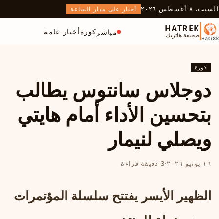
السبت، ٨ أغسطس ٢٠٢٦
أخبار على مدار الساعة
HATREK
كورة
أخبار عامة
مباشر
صحيفة هاتريك
كورة
دوجلاس سانتوس يطالب
بتحسين الأداء أمام هايتي
ويصلي لنيمار
١٦ يونيو ٢٠٢٦
·
3 دقيقة قراءة
الظهير الأيسر يفتتح سلسلة المؤتمرات