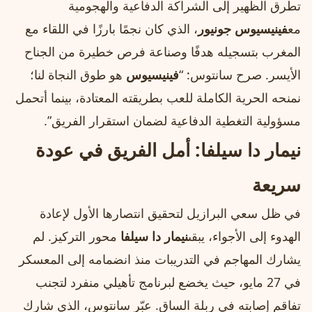
تطرق الظهير إلى الشراكة الدفاعية والهجومية
مع
فينيسيوس جونيور
، الذي كان نجمًا بارزًا في اللقاء مع
المغرب بتسجيله هدفًا وصناعة فرص خطيرة من الجناح
الأيسر. صرح سانتوس: “
فينيسيوس
هو طوق النجاة لنا؛
نمنحه الحرية الكاملة للعب بطريقته المعتادة، بينما أتحمل
مسؤولية التغطية الدفاعية لضمان استقرار الفريق”.
نيمار دا سيلفا: أمل الفريق في عودة
سريعة
في ظل سعي البرازيل لتحقيق انتصارها الأول لإعادة
الهدوء إلى الأجواء، يبقى
نيمار دا سيلفا
محور التركيز. لم
يشارك المهاجم في التدريبات منذ انضمامه إلى المعسكر
في 27 مايو، حيث يخضع لبرنامج تأهيلي منفرد لتجنب
تفاقم إصابته في ربلة الساق. عبّر سانتوس، الذي شارك