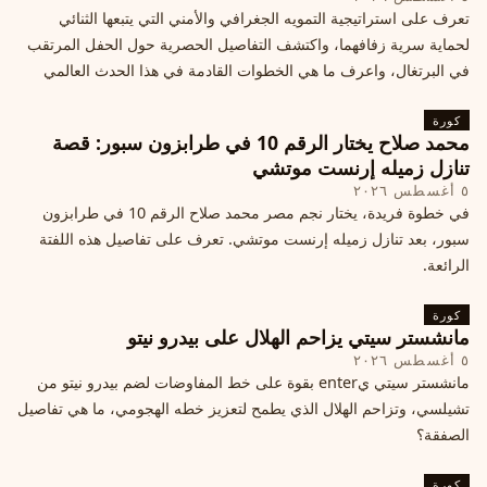
تعرف على استراتيجية التمويه الجغرافي والأمني التي يتبعها الثنائي
لحماية سرية زفافهما، واكتشف التفاصيل الحصرية حول الحفل المرتقب
في البرتغال، واعرف ما هي الخطوات القادمة في هذا الحدث العالمي
كورة
محمد صلاح يختار الرقم 10 في طرابزون سبور: قصة
تنازل زميله إرنست موتشي
٥ أغسطس ٢٠٢٦
في خطوة فريدة، يختار نجم مصر محمد صلاح الرقم 10 في طرابزون
سبور، بعد تنازل زميله إرنست موتشي. تعرف على تفاصيل هذه اللفتة
الرائعة.
كورة
مانشستر سيتي يزاحم الهلال على بيدرو نيتو
٥ أغسطس ٢٠٢٦
مانشستر سيتي يenter بقوة على خط المفاوضات لضم بيدرو نيتو من
تشيلسي، وتزاحم الهلال الذي يطمح لتعزيز خطه الهجومي، ما هي تفاصيل
الصفقة؟
كورة