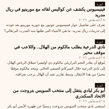
كورة
فينيسيوس يكشف عن كواليس لقائه مع مورينيو في ريال
مدريد
٥ أغسطس ٢٠٢٦
تعرف على تفاصيل حوار فينيسيوس جونيور مع جوزيه مورينيو بعد عودته
إلى تدريبات ريال مدريد، ما هي الأشياء التي طلبها منه المدرب البرتغالي؟
كورة
نادي الدرعية يطلب مالكوم من الهلال.. واللاعب في
موقف محير
٥ أغسطس ٢٠٢٦
يُتوقع أن يغادر النجم البرازيلي مالكوم دي أوليفيرا عملاق الرياض الهلال،
إلى نادي الدرعية خلال الميركاتو الصيفي الحالي. ويتخذ مالكوم موقفًا
محيرًا من هذا الانتقال، وسط تقارير تفيد أن الهلال يرحب بفراقته.
كورة
أبو بكر ليادي ينتقل إلى منتخب السويس بتروجت من
الاتحاد السكندري
٥ أغسطس ٢٠٢٦
استغنى نادي منتخب السويس بتروجت رسميًا عن ظهيره الأيمن أبو بكر