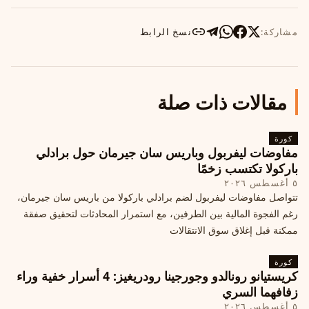
مشاركة:
نسخ الرابط
مقالات ذات صلة
كورة
مفاوضات ليفربول وباريس سان جيرمان حول برادلي
باركولا تكتسب زخمًا
٥ أغسطس ٢٠٢٦
تتواصل مفاوضات ليفربول لضم برادلي باركولا من باريس سان جيرمان،
رغم الفجوة المالية بين الطرفين، مع استمرار المحادثات لتحقيق صفقة
ممكنة قبل إغلاق سوق الانتقالات
كورة
كريستيانو رونالدو وجورجينا رودريغيز: 4 أسرار خفية وراء
زفافهما السري
٥ أغسطس ٢٠٢٦