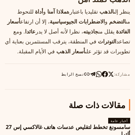
ينظر إلى
الذهب
تقليديا باعتباره
ملاذا آمنا
و
أداة
للتحوط
من
التضخم
و
الاضطرابات الجيوسياسية
، إلا أن ارتفاع
أسعار
الفائدة
يقلل من
جاذبيته
، نظرا لأنه أصل لا يدر
عائدا
. ومع
تصاعد
التوترات
في المنطقة، يترقب المستثمرين بعناية أي
تطويرات قد تؤثر على
أسعار الذهب
في الأيام المقبلة.
مشاركة:
نسخ الرابط
مقالات ذات صلة
أخبار عامة
سامسونغ تخطط لتقليص عدسات هاتف غالاكسي إس 27
ألترا