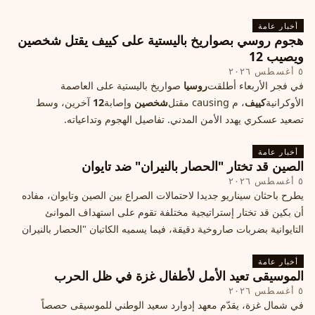
الأزمة؟
أخبار عامة
هجوم روسي بصواريخ باليستية على كييف يقتل شخصين
ويصيب 12
٥ أغسطس ٢٠٢٦
في فجر الأربعاء أطلقت
روسيا
صواريخ باليستية على العاصمة
الأوكرانية
كييف
، م causing مقتل
شخصين
وإصابة
12
آخرين، وسط
تصعيد عسكري يهدد الأمن المدني. تفاصيل الهجوم وتداعياته.
أخبار عامة
الصين قد تختار "الحصار بالنيران" ضد تايوان
٥ أغسطس ٢٠٢٦
يطرح باحثان سيناريو جديدا لاحتمالات الصراع بين الصين وتايوان، مفاده
أن بكين قد تختار إستراتيجية مختلفة تقوم على استهداف الموانئ
التايوانية بضربات صاروخية دقيقة، فيما يسميه الكاتبان "الحصار بالنيران
أخبار عامة
الموسيقى تعيد الأمل لأطفال غزة في ظل الحرب
٥ أغسطس ٢٠٢٦
في شمال غزة، يقدّم معهد إدوارد سعيد الوطني للموسيقى حصصاً