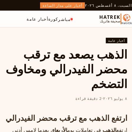
السبت، ٨ أغسطس ٢٠٢٦
أخبار على مدار الساعة
HATREK
كورة
أخبار عامة
مباشر
صحيفة هاتريك
أخبار عامة
الذهب يصعد مع ترقب
محضر الفيدرالي ومخاوف
التضخم
٨ يوليو ٢٠٢٦
·
2 دقيقة قراءة
ارتفع الذهب مع ترقب محضر الفيدرالي
ارتفع
الذهب
في تعاملات يوم
الأربعاء
، بعدما لامس أدنى