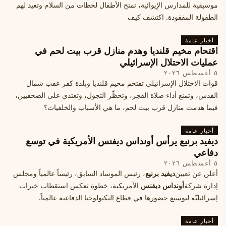
موسيقية للمدارس الإيوائية، تمنح الأطفال لحظات من السلام وتعيد لهم
الطفولة المفقودة. اكتشف كيف
أخبار عامة
اقتحام مخيم قلنديا وهدم منازل قرب بيت لحم في
عمليات الاحتلال الإسرائيلي
٥ أغسطس ٢٠٢٦
قوات الاحتلال الإسرائيلي تقتحم مخيم قلنديا وبلدة كفر عقب شمال
القدس، وتمنع أداء صلاة الفجر، وتحظّر التجول، وتعتدي على الصحفيين،
فيما هدمت منازل قرب بيت لحم، ما هي الأسباب والخلفيات؟
أخبار عامة
ديفيد برنيع يرأس أونداس ديفنس الأمريكية في توسع
دفاعي
٥ أغسطس ٢٠٢٦
أعلن عن تعيين
ديفيد برنيع
، رئيس الموساد السابق، رئيساً عالمياً ومجلس
إدارة شركة
أونداس ديفنس
الأمريكية، خطوة تعكس استقطاب خبرات
إسرائيليّة لتوسيع حضورها في قطاع التكنولوجيا الدفاعية عالمياً.
أخبار عامة