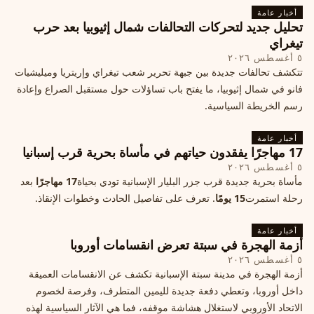
أخبار عامة
تحليل جديد لتحركات التحالفات شمال إثيوبيا بعد حرب
تيغراي
٥ أغسطس ٢٠٢٦
تتكشف تحالفات جديدة بين جبهة تحرير شعب تيغراي وإريتريا وميليشيات
فانو في شمال إثيوبيا، ما يفتح باب تساؤلات حول مستقبل الصراع وإعادة
رسم الخريطة السياسية.
أخبار عامة
17 مهاجرًا يفقدون حياتهم في مأساة بحرية قرب إسبانيا
٥ أغسطس ٢٠٢٦
مأساة بحرية جديدة قرب جزر البليار الإسبانية تودي بحياة
17 مهاجرًا
بعد
رحلة استمرت
15 يومًا
. تعرف على تفاصيل الحادث وخطوات الإنقاذ.
أخبار عامة
أزمة الهجرة في سبتة تعرض انقسامات أوروبا
٥ أغسطس ٢٠٢٦
أزمة الهجرة في مدينة سبتة الإسبانية تكشف عن الانقسامات العميقة
داخل أوروبا، وتعطي دفعة جديدة لليمين المتطرف، وفرصة لخصوم
الاتحاد الأوروبي لاستغلال هشاشة موقفه، فما هي الآثار السياسية لهذه