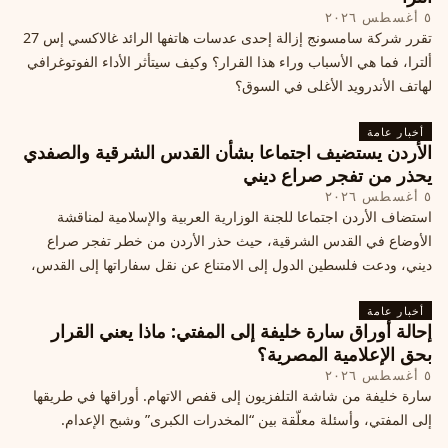
٥ أغسطس ٢٠٢٦
تقرر شركة سامسونج إزالة إحدى عدسات هاتفها الرائد غالاكسي إس 27
ألترا، فما هي الأسباب وراء هذا القرار؟ وكيف سيتأثر الأداء الفوتوغرافي
لهاتف الأندرويد الأغلى في السوق؟
أخبار عامة
الأردن يستضيف اجتماعا بشأن القدس الشرقية والصفدي
يحذر من تفجر صراع ديني
٥ أغسطس ٢٠٢٦
استضاف الأردن اجتماعا للجنة الوزارية العربية والإسلامية لمناقشة
الأوضاع في القدس الشرقية، حيث حذر الأردن من خطر تفجر صراع
ديني، ودعت فلسطين الدول إلى الامتناع عن نقل سفاراتها إلى القدس،
ما يزيد التوتر في المنطقة
أخبار عامة
إحالة أوراق سارة خليفة إلى المفتي: ماذا يعني القرار
بحق الإعلامية المصرية؟
٥ أغسطس ٢٠٢٦
سارة خليفة من شاشة التلفزيون إلى قفص الاتهام. أوراقها في طريقها
إلى المفتي، وأسئلة معلّقة بين “المخدرات الكبرى” وشبح الإعدام.