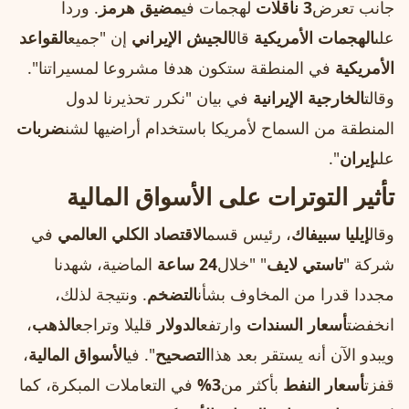
جانب تعرض
3 ناقلات
لهجمات في
مضيق هرمز
. وردا
على
الهجمات الأمريكية
قال
الجيش الإيراني
إن "جميع
القواعد
الأمريكية
في المنطقة ستكون هدفا مشروعا لمسيراتنا".
وقالت
الخارجية الإيرانية
في بيان "نكرر تحذيرنا لدول
المنطقة من السماح لأمريكا باستخدام أراضيها لشن
ضربات
على
إيران
".
تأثير التوترات على الأسواق المالية
وقال
إيليا سبيفاك
، رئيس قسم
الاقتصاد الكلي العالمي
في
شركة "
تاستي لايف
" "خلال
24 ساعة
الماضية، شهدنا
مجددا قدرا من المخاوف بشأن
التضخم
. ونتيجة لذلك،
انخفضت
أسعار السندات
وارتفع
الدولار
قليلا وتراجع
الذهب
،
ويبدو الآن أنه يستقر بعد هذا
التصحيح
". في
الأسواق المالية
،
قفزت
أسعار النفط
بأكثر من
3%
في التعاملات المبكرة، كما