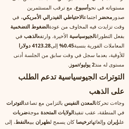
مستوياته في نحو
أسبوع
، مع ترقب المستثمرين
صدور
محضر
اجتماع
الاحتياطي الفيدرالي الأمريكي
، في
وقت تزايدت فيه المخاوف من عودة
الضغوط التضخمية
بفعل التطورات
الجيوسياسية
الأخيرة. وارتفع
الذهب
في
المعاملات الفورية بنسبة
0.45%
إلى
4123.28 دولارا
للأوقية، بعدما سجل في وقت سابق من الجلسة أدنى
مستوى له منذ
2 يوليو/تموز
.
التوترات الجيوسياسية تدعم الطلب
على الذهب
وجاءت تحركات
المعدن النفيس
بالتزامن مع تصاعد
التوترات
في المنطقة، عقب تنفيذ
الولايات المتحدة
موجة
ضربات
على
إيران
وإلغائها
ترخيصا
كان يسمح ل
طهران
ببيع
النفط
، إلى