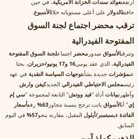
ارتفعت
عوائد سندات الخزانة الأمريكية
، في حين
حافظ
الدولار
على أعلى مستوياته خلال
الأسبوع
.
ترقب محضر اجتماع لجنة السوق
المفتوحة الفيدرالية
وتترقب
الأسواق
صدور
محضر
اجتماع
لجنة السوق المفتوحة
الفيدرالية
، الذي عقد يومي
16 و17 يونيو/حزيران
، بحثا
عن
مؤشرات
جديدة بشأن
توجهات السياسة النقدية
في عهد
رئيس
مجلس الاحتياطي الفيدرالي
الجديد
كيفن وارش
.
وأظهرت
بيانات
أداة "
فيد ووتش
" التابعة لمجموعة "
سي إم
إي
" أن
الأسواق
باتت ترجح بنسبة تتجاوز
63%
رفع
أسعار
الفائدة
في
سبتمبر/أيلول
المقبل، مقارنة بنحو
57%
في اليوم
السابق.
الذهب كملذ آمن