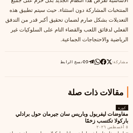
الأساسية لفرض هذا النظام الجديد بكل حزم على جميع
المنتخبات المشاركة دون استثناء. حيث سيتم تطبيق هذه
التعديلات بشكل صارم لضمان تحقيق أكبر قدر من التدفق
الفعلي لدقائق اللعب والقضاء التام على السلوكيات غير
الرياضية والاحتجاجات الجماعية.
مشاركة:
نسخ الرابط
مقالات ذات صلة
كورة
مفاوضات ليفربول وباريس سان جيرمان حول برادلي
باركولا تكتسب زخمًا
٥ أغسطس ٢٠٢٦
تتواصل مفاوضات ليفربول لضم برادلي باركولا من باريس سان جيرمان،