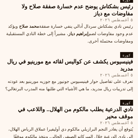
رئيس بشكتاش يوضح عدم خسارة صفقة صلاح ولا
مفاوضات مع دياز
٥ أغسطس ٢٠٢٦
رئيس نادي بشكتاش سردال أدالي ينفي خسارة صفقة
محمد صلاح
ويؤكد
عدم وجود مفاوضات لضم
إبراهيم دياز
، مشيراً إلى خطة النادي المستقبلية
ومفاوضات محتملة أخرى.
كورة
فينيسيوس يكشف عن كواليس لقائه مع مورينيو في ريال
مدريد
٥ أغسطس ٢٠٢٦
تعرف على تفاصيل حوار فينيسيوس جونيور مع جوزيه مورينيو بعد عودته
إلى تدريبات ريال مدريد، ما هي الأشياء التي طلبها منه المدرب البرتغالي؟
كورة
نادي الدرعية يطلب مالكوم من الهلال.. واللاعب في
موقف محير
٥ أغسطس ٢٠٢٦
يُتوقع أن يغادر النجم البرازيلي مالكوم دي أوليفيرا عملاق الرياض الهلال،
إلى نادي الدرعية خلال الميركاتو الصيفي الحالي. ويتخذ مالكوم موقفًا