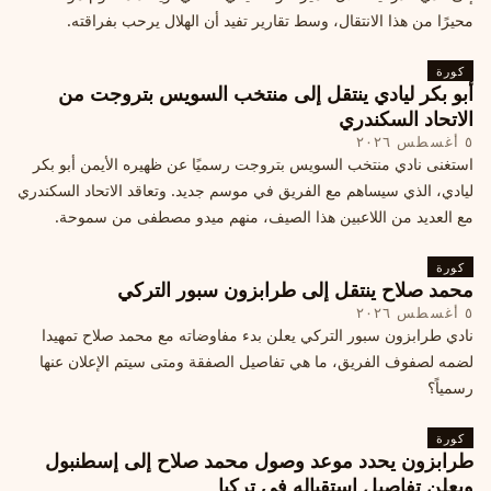
محيرًا من هذا الانتقال، وسط تقارير تفيد أن الهلال يرحب بفراقته.
كورة
أبو بكر ليادي ينتقل إلى منتخب السويس بتروجت من
الاتحاد السكندري
٥ أغسطس ٢٠٢٦
استغنى نادي منتخب السويس بتروجت رسميًا عن ظهيره الأيمن أبو بكر
ليادي، الذي سيساهم مع الفريق في موسم جديد. وتعاقد الاتحاد السكندري
مع العديد من اللاعبين هذا الصيف، منهم ميدو مصطفى من سموحة.
كورة
محمد صلاح ينتقل إلى طرابزون سبور التركي
٥ أغسطس ٢٠٢٦
نادي طرابزون سبور التركي يعلن بدء مفاوضاته مع محمد صلاح تمهيدا
لضمه لصفوف الفريق، ما هي تفاصيل الصفقة ومتى سيتم الإعلان عنها
رسمياً؟
كورة
طرابزون يحدد موعد وصول محمد صلاح إلى إسطنبول
ويعلن تفاصيل استقباله في تركيا