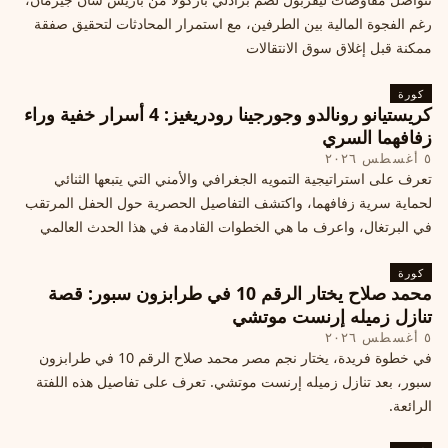
رغم الفجوة المالية بين الطرفين، مع استمرار المحادثات لتحقيق صفقة
ممكنة قبل إغلاق سوق الانتقالات
كورة
كريستيانو رونالدو وجورجينا رودريغيز: 4 أسرار خفية وراء
زفافهما السري
٥ أغسطس ٢٠٢٦
تعرف على استراتيجية التمويه الجغرافي والأمني التي يتبعها الثنائي
لحماية سرية زفافهما، واكتشف التفاصيل الحصرية حول الحفل المرتقب
في البرتغال، واعرف ما هي الخطوات القادمة في هذا الحدث العالمي
كورة
محمد صلاح يختار الرقم 10 في طرابزون سبور: قصة
تنازل زميله إرنست موتشي
٥ أغسطس ٢٠٢٦
في خطوة فريدة، يختار نجم مصر محمد صلاح الرقم 10 في طرابزون
سبور، بعد تنازل زميله إرنست موتشي. تعرف على تفاصيل هذه اللفتة
الرائعة.