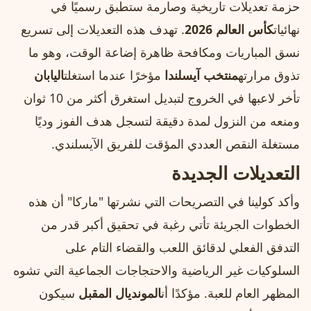
حزمة تعديلات تاريخية وصارمة ستطبق رسميًا في
نهائيات
كأس العالم 2026
. تهدف هذه التعديلات إلى تسريع
نسق المباريات ومكافحة ظاهرة إضاعة الوقت، وهو ما
تذوق مرارته
منتخب آيسلندا
مؤخرًا عندما استغلت
اليابان
تأخر لاعبها في الخروج لتبديل استغرق أكثر من 10 ثوان
ومنعه من النزول لمدة دقيقة لتسجل هدف الفوز وديًا
مستغلة النقص العددي المؤقت للفريق الآيسلندي.
التعديلات الجديدة
وأكد كولينا في التصريحات التي نشرتها "ماركا" أن هذه
الخطوات الجريئة تأتي رغبة في تحقيق أكبر قدر من
التدفق الفعلي لدقائق اللعب والقضاء التام على
السلوكيات غير الرياضية والاحتجاجات الجماعية التي تشوه
المظهر العام للعبة. مؤكدًا أن
المونديال المقبل
سيكون