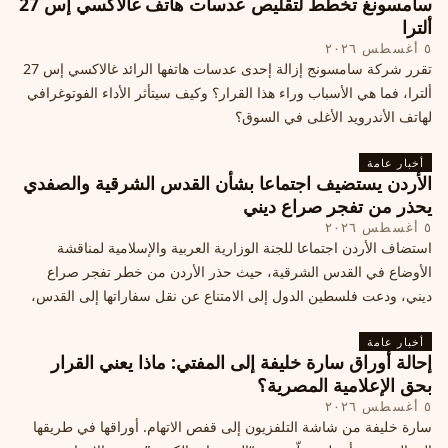
سامسونغ تخطط لتقليص عدسات هاتف غالاكسي إس 27
ألترا
٥ أغسطس ٢٠٢٦
تقرر شركة سامسونج إزالة إحدى عدسات هاتفها الرائد غالاكسي إس 27
ألترا، فما هي الأسباب وراء هذا القرار؟ وكيف سيتأثر الأداء الفوتوغرافي
لهاتف الأندرويد الأغلى في السوق؟
أخبار عامة
الأردن يستضيف اجتماعا بشأن القدس الشرقية والصفدي
يحذر من تفجر صراع ديني
٥ أغسطس ٢٠٢٦
استضاف الأردن اجتماعا للجنة الوزارية العربية والإسلامية لمناقشة
الأوضاع في القدس الشرقية، حيث حذر الأردن من خطر تفجر صراع
ديني، ودعت فلسطين الدول إلى الامتناع عن نقل سفاراتها إلى القدس،
ما يزيد التوتر في المنطقة
أخبار عامة
إحالة أوراق سارة خليفة إلى المفتي: ماذا يعني القرار
بحق الإعلامية المصرية؟
٥ أغسطس ٢٠٢٦
سارة خليفة من شاشة التلفزيون إلى قفص الاتهام. أوراقها في طريقها