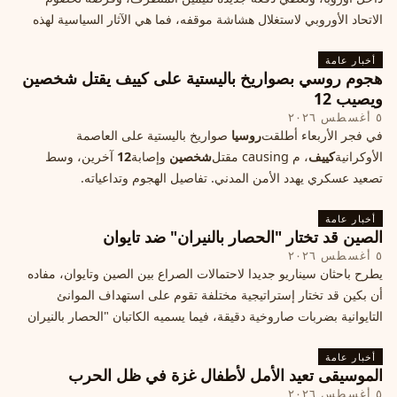
الاتحاد الأوروبي لاستغلال هشاشة موقفه، فما هي الآثار السياسية لهذه
الأزمة؟
أخبار عامة
هجوم روسي بصواريخ باليستية على كييف يقتل شخصين
ويصيب 12
٥ أغسطس ٢٠٢٦
في فجر الأربعاء أطلقت
روسيا
صواريخ باليستية على العاصمة
الأوكرانية
كييف
، م causing مقتل
شخصين
وإصابة
12
آخرين، وسط
تصعيد عسكري يهدد الأمن المدني. تفاصيل الهجوم وتداعياته.
أخبار عامة
الصين قد تختار "الحصار بالنيران" ضد تايوان
٥ أغسطس ٢٠٢٦
يطرح باحثان سيناريو جديدا لاحتمالات الصراع بين الصين وتايوان، مفاده
أن بكين قد تختار إستراتيجية مختلفة تقوم على استهداف الموانئ
التايوانية بضربات صاروخية دقيقة، فيما يسميه الكاتبان "الحصار بالنيران
أخبار عامة
الموسيقى تعيد الأمل لأطفال غزة في ظل الحرب
٥ أغسطس ٢٠٢٦