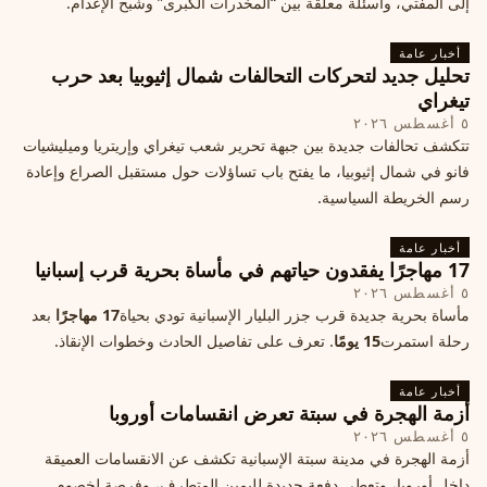
إلى المفتي، وأسئلة معلّقة بين “المخدرات الكبرى” وشبح الإعدام.
أخبار عامة
تحليل جديد لتحركات التحالفات شمال إثيوبيا بعد حرب
تيغراي
٥ أغسطس ٢٠٢٦
تتكشف تحالفات جديدة بين جبهة تحرير شعب تيغراي وإريتريا وميليشيات
فانو في شمال إثيوبيا، ما يفتح باب تساؤلات حول مستقبل الصراع وإعادة
رسم الخريطة السياسية.
أخبار عامة
17 مهاجرًا يفقدون حياتهم في مأساة بحرية قرب إسبانيا
٥ أغسطس ٢٠٢٦
مأساة بحرية جديدة قرب جزر البليار الإسبانية تودي بحياة
17 مهاجرًا
بعد
رحلة استمرت
15 يومًا
. تعرف على تفاصيل الحادث وخطوات الإنقاذ.
أخبار عامة
أزمة الهجرة في سبتة تعرض انقسامات أوروبا
٥ أغسطس ٢٠٢٦
أزمة الهجرة في مدينة سبتة الإسبانية تكشف عن الانقسامات العميقة
داخل أوروبا، وتعطي دفعة جديدة لليمين المتطرف، وفرصة لخصوم