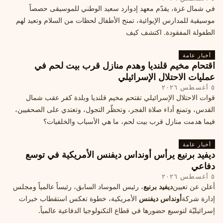
في شمال غزة، يقدّم معهد إدوارد سعيد الوطني للموسيقى حصصاً
موسيقية للمدارس الإيوائية، تمنح الأطفال لحظات من السلام وتعيد لهم
الطفولة المفقودة. اكتشف كيف
أخبار عامة
اقتحام مخيم قلنديا وهدم منازل قرب بيت لحم في
عمليات الاحتلال الإسرائيلي
٥ أغسطس ٢٠٢٦
قوات الاحتلال الإسرائيلي تقتحم مخيم قلنديا وبلدة كفر عقب شمال
القدس، وتمنع أداء صلاة الفجر، وتحظّر التجول، وتعتدي على الصحفيين،
فيما هدمت منازل قرب بيت لحم، ما هي الأسباب والخلفيات؟
أخبار عامة
ديفيد برنيع يرأس أونداس ديفنس الأمريكية في توسع
دفاعي
٥ أغسطس ٢٠٢٦
أعلن عن تعيين
ديفيد برنيع
، رئيس الموساد السابق، رئيساً عالمياً ومجلس
إدارة شركة
أونداس ديفنس
الأمريكية، خطوة تعكس استقطاب خبرات
إسرائيليّة لتوسيع حضورها في قطاع التكنولوجيا الدفاعية عالمياً.