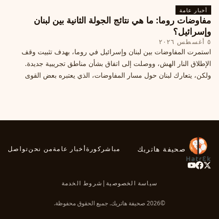
أخبار عامة
مفاوضات روما: ما هي نتائج الجولة الثانية بين لبنان
وإسرائيل؟
٥ أغسطس ٢٠٢٦
استمرت المفاوضات بين لبنان وإسرائيل في روما، بهدف تثبيت وقف
الإطلاق النار الهش، ووصلت إلى اتفاق بشأن مناطق تجريبية جديدة.
ولكن، يتعارك لبنان حول مسار المفاوضات، الذي يعتبره بعض القوى
السياسية مدخلا لمعالجة الملفات العالقة، فيما يرى otros أنها تنازلات
ميدانية.
صحيفة هاتريك
مباشر
كورة
أخبار عامة
من نحن
تواصل
سياسة الخصوصية
|
شروط الخدمة
©2026 صحيفة هاتريك. جميع الحقوق محفوظة.