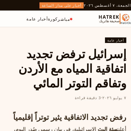
الجمعة، ٧ أغسطس ٢٠٢٦
أخبار على مدار الساعة
HATREK
كورة
أخبار عامة
مباشر
صحيفة هاتريك
أخبار عامة
إسرائيل ترفض تجديد
اتفاقية المياه مع الأردن
وتفاقم التوتر المائي
٧ يوليو ٢٠٢٦
·
3 دقيقة قراءة
رفض تجديد الاتفاقية يثير توتراً إقليمياً
أعلنت
هيئة البث
الإسرائيلية، في بيان رسمي صُدر اليوم،