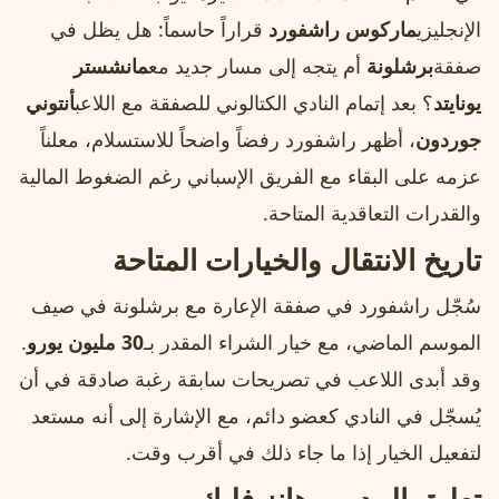
الإنجليزي
ماركوس راشفورد
قراراً حاسماً: هل يظل في
صفقة
برشلونة
أم يتجه إلى مسار جديد مع
مانشستر
يونايتد
؟ بعد إتمام النادي الكتالوني للصفقة مع اللاعب
أنتوني
جوردون
، أظهر راشفورد رفضاً واضحاً للاستسلام، معلناً
عزمه على البقاء مع الفريق الإسباني رغم الضغوط المالية
والقدرات التعاقدية المتاحة.
تاريخ الانتقال والخيارات المتاحة
سُجّل راشفورد في صفقة الإعارة مع برشلونة في صيف
الموسم الماضي، مع خيار الشراء المقدر بـ
30 مليون يورو
.
وقد أبدى اللاعب في تصريحات سابقة رغبة صادقة في أن
يُسجّل في النادي كعضو دائم، مع الإشارة إلى أنه مستعد
لتفعيل الخيار إذا ما جاء ذلك في أقرب وقت.