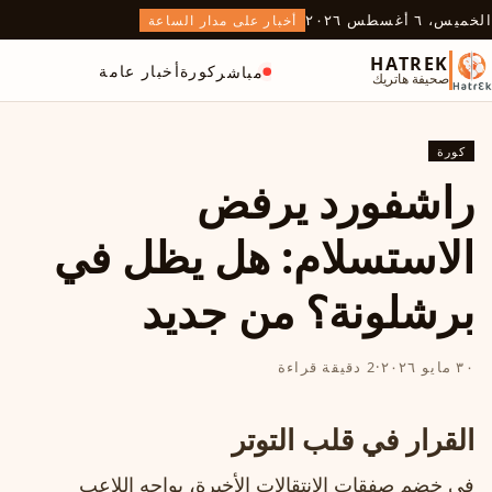
الخميس، ٦ أغسطس ٢٠٢٦
أخبار على مدار الساعة
HATREK
كورة
أخبار عامة
مباشر
صحيفة هاتريك
كورة
راشفورد يرفض
الاستسلام: هل يظل في
برشلونة؟ من جديد
٣٠ مايو ٢٠٢٦
·
2 دقيقة قراءة
القرار في قلب التوتر
في خضم صفقات الانتقالات الأخيرة، يواجه اللاعب