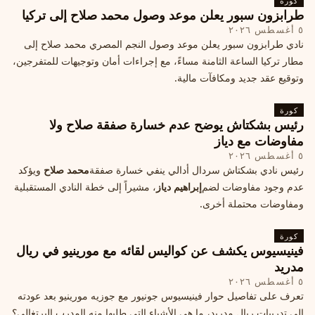
كورة
طرابزون سبور يعلن موعد وصول محمد صلاح إلى تركيا
٥ أغسطس ٢٠٢٦
نادي طرابزون سبور يعلن موعد وصول النجم المصري محمد صلاح إلى
مطار تركيا الساعة الثامنة مساءً، مع إجراءات أمان وتوجيهات للمتفرجين،
وتوقيع عقد جديد ومكافآت مالية.
كورة
رئيس بشكتاش يوضح عدم خسارة صفقة صلاح ولا
مفاوضات مع دياز
٥ أغسطس ٢٠٢٦
رئيس نادي بشكتاش سردال أدالي ينفي خسارة صفقة
محمد صلاح
ويؤكد
عدم وجود مفاوضات لضم
إبراهيم دياز
، مشيراً إلى خطة النادي المستقبلية
ومفاوضات محتملة أخرى.
كورة
فينيسيوس يكشف عن كواليس لقائه مع مورينيو في ريال
مدريد
٥ أغسطس ٢٠٢٦
تعرف على تفاصيل حوار فينيسيوس جونيور مع جوزيه مورينيو بعد عودته
إلى تدريبات ريال مدريد، ما هي الأشياء التي طلبها منه المدرب البرتغالي؟