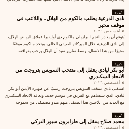
كورة
نادي الدرعية يطلب مالكوم من الهلال.. واللاعب في
موقف محير
٥ أغسطس ٢٠٢٦
يُتوقع أن يغادر النجم البرازيلي مالكوم دي أوليفيرا عملاق الرياض الهلال،
إلى نادي الدرعية خلال الميركاتو الصيفي الحالي. ويتخذ مالكوم موقفًا
محيرًا من هذا الانتقال، وسط تقارير تفيد أن الهلال يرحب بفراقته.
كورة
أبو بكر ليادي ينتقل إلى منتخب السويس بتروجت من
الاتحاد السكندري
٥ أغسطس ٢٠٢٦
استغنى نادي منتخب السويس بتروجت رسميًا عن ظهيره الأيمن أبو بكر
ليادي، الذي سيساهم مع الفريق في موسم جديد. وتعاقد الاتحاد السكندري
مع العديد من اللاعبين هذا الصيف، منهم ميدو مصطفى من سموحة.
كورة
محمد صلاح ينتقل إلى طرابزون سبور التركي
٥ أغسطس ٢٠٢٦