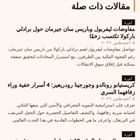
مقالات ذات صلة
كورة
مفاوضات ليفربول وباريس سان جيرمان حول برادلي
باركولا تكتسب زخمًا
٥ أغسطس ٢٠٢٦
تتواصل مفاوضات ليفربول لضم برادلي باركولا من باريس سان جيرمان،
رغم الفجوة المالية بين الطرفين، مع استمرار المحادثات لتحقيق صفقة
ممكنة قبل إغلاق سوق الانتقالات
كورة
كريستيانو رونالدو وجورجينا رودريغيز: 4 أسرار خفية وراء
زفافهما السري
٥ أغسطس ٢٠٢٦
تعرف على استراتيجية التمويه الجغرافي والأمني التي يتبعها الثنائي
لحماية سرية زفافهما، واكتشف التفاصيل الحصرية حول الحفل المرتقب
في البرتغال، واعرف ما هي الخطوات القادمة في هذا الحدث العالمي
كورة