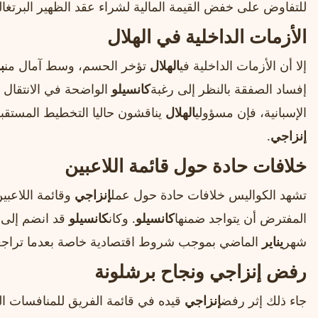
للتفاوض على خفض القيمة المالية لشراء عقد الظهير البرتغال
الأزمات الداخلية في الهلال
إلا أن الأزمات الداخلية في
الهلال
تؤخر الحسم، وسط آمال من
ب
إفساد الصفقة بالنظر إلى رغبة
كانسيلو
الواضحة في الانتقال إ
الإسبانية، فإن مسؤولي
الهلال
يناقشون حاليا التخطيط المستقبل
إنزاجي
.
خلافات حادة حول قائمة اللاعبين
تشهد الكواليس خلافات حادة حول عمل
إنزاجي
وقائمة اللاعبي
المفترض أن يتواجد ضمنها
كانسيلو
. وكان
كانسيلو
قد انضم إلى
شهر
يناير
الماضي بموجب شروط اقتصادية خاصة بعدما تراجعت
رفض إنزاجي ونجاح برشلونة
جاء ذلك إثر رفض
إنزاجي
قيده في قائمة الفريق للمنافسات ال