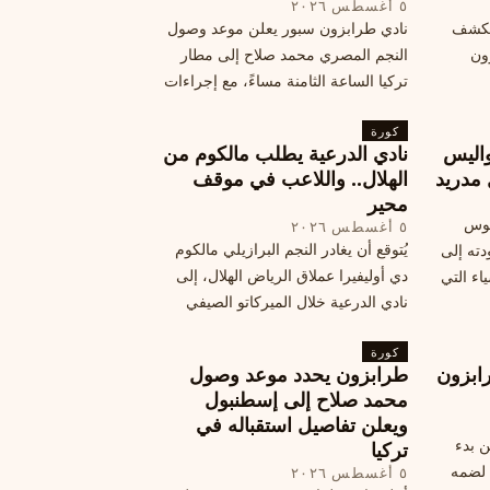
٥ أغسطس ٢٠٢٦
الكشف
نادي طرابزون سبور يعلن موعد وصول
زون
النجم المصري محمد صلاح إلى مطار
تركيا الساعة الثامنة مساءً، مع إجراءات
أمان وتوجيهات للمتفرجين، وتوقيع عقد
كورة
جديد ومكافآت مالية.
اليس
نادي الدرعية يطلب مالكوم من
 مدريد
الهلال.. واللاعب في موقف
محير
يوس
٥ أغسطس ٢٠٢٦
يُتوقع أن يغادر النجم البرازيلي مالكوم
دته إلى
دي أوليفيرا عملاق الرياض الهلال، إلى
اء التي
نادي الدرعية خلال الميركاتو الصيفي
الحالي. ويتخذ مالكوم موقفًا محيرًا من
كورة
هذا الانتقال، وسط تقارير تفيد أن الهلال
ابزون
طرابزون يحدد موعد وصول
يرحب بفراقته.
محمد صلاح إلى إسطنبول
ويعلن تفاصيل استقباله في
ن بدء
تركيا
 لضمه
٥ أغسطس ٢٠٢٦