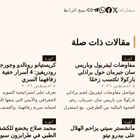
مشاركة:
نسخ الرابط
مقالات ذات صلة
كورة
كورة
مفاوضات ليفربول وباريس
كريستيانو رونالدو وجورجي
سان جيرمان حول برادلي
رودريغيز: 4 أسرار خفي
باركولا تكتسب زخمًا
زفافهما السري
٥ أغسطس ٢٠٢٦
٥ أغسطس ٢٠٢٦
تتواصل مفاوضات ليفربول لضم برادلي
تعرف على استراتيجية التمويه
باركولا من باريس سان جيرمان، رغم
الجغرافي والأمني التي يتبعها الث
الفجوة المالية بين الطرفين، مع استمرار
لحماية سرية زفافهما، واكتشف
المحادثات لتحقيق صفقة ممكنة قبل
التفاصيل الحصرية حول الحفل 
كورة
إغلاق سوق الانتقالات
كورة
في البرتغال، واعرف ما هي ال
مانشستر سيتي يزاحم الهلال
محمد صلاح يخضع للكش
القادمة في هذا الحدث العالمي
على بيدرو نيتو
الطبي في طرابزون سبو