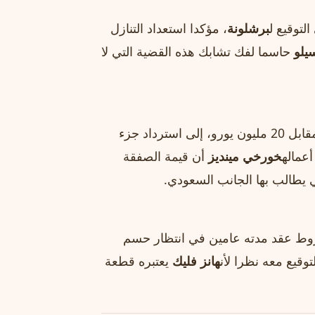
لتوقيع ل
برشلونة
، مؤكدا استعداد التنازل
يلو
حاسما لفك تشابك هذه القضية التي لا
مقابل 20 مليون يورو، إلى استرداد جزء
عماله
خورخي مينديز
أن قيمة الصفقة
شروط عقد مدته عامين في انتظار حسم
قيع معه نظرا لأن
هانز فليك
يعتبره قطعة