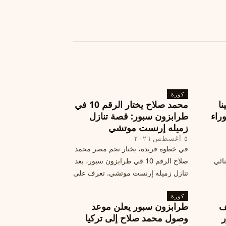
كورة
نا
محمد صلاح يختار الرقم 10 في
ة وراء
طرابزون سبور: قصة تنازل
زميله إرنست موتشي
٥ أغسطس ٢٠٢٦
في خطوة فريدة، يختار نجم مصر محمد
نائي
صلاح الرقم 10 في طرابزون سبور، بعد
تنازل زميله إرنست موتشي. تعرف على
المرتقب
تفاصيل هذه اللفتة الرائعة.
خطوات
كورة
ف
طرابزون سبور يعلن موعد
ر
وصول محمد صلاح إلى تركيا