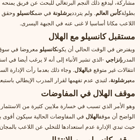
مشاركة، ليدفع ذلك النجم البرتغالي للبحث عن فريق يمنحه 
بطولة
كأس العالم
. ولم يتردد
برشلونة
في ضم
كانسيلو
وحقق نج
اللاعب مكانا أساسيا لا غنى عنه في الجبهة اليسرى.
مستقبل كانسيلو مع الهلال
ويفترض في الوقت الحالي أن يكون
كانسيلو
معروضا في سوق ال
المدرب
إنزاجي
-الذي تشير الأنباء إلى أنه لا يرغب أيضا في است
انتقالات غير متوقع في
الهلال
. وجاء ذلك بعدما رأت الإدارة الس
مع
برشلونة
، لتبدي عدم تفهمها لقرار المدرب الإيطالي باستبعا
موقف الهلال في المفاوضات
وهو الأمر الذي تسبب في خسارة ملايين كثيرة من الاستثمار 
الواضح أن موقف
الهلال
في المفاوضات الحالية سيكون أقوى بك
حيث تبدي الإدارة عدم استعدادها للتخلي عن اللاعب بالمجان.
موقف كانسيلو من الانتقال