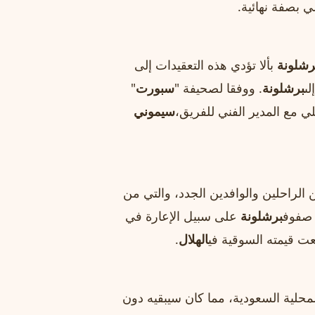
ي بصفة نهائية.
رشلونة
بألا تؤدي هذه التعقيدات إلى
لى
برشلونة
. ووفقا لصحيفة "
سبورت
"
ي مع المدير الفني للفريق،
سيموني
ن الراحلين والوافدين الجدد، والتي من
 صفوف
برشلونة
على سبيل الإعارة في
 قيمته السوقية في
الهلال
.
محلية السعودية، مما كان سيبقيه دون