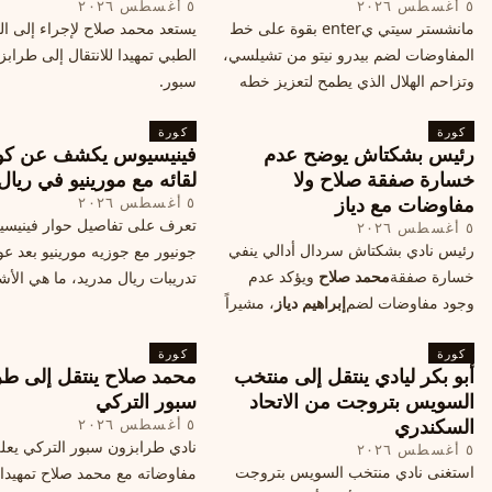
٥ أغسطس ٢٠٢٦
٥ أغسطس ٢٠٢٦
مانشستر سيتي يenter بقوة على خط
يستعد محمد صلاح لإجراء إلى 
المفاوضات لضم بيدرو نيتو من تشيلسي،
الطبي تمهيدا للانتقال إلى طراب
وتزاحم الهلال الذي يطمح لتعزيز خطه
سبور.
الهجومي، ما هي تفاصيل الصفقة؟
كورة
كورة
رئيس بشكتاش يوضح عدم
فينيسيوس يكشف عن كو
خسارة صفقة صلاح ولا
لقائه مع مورينيو في ريال
مفاوضات مع دياز
٥ أغسطس ٢٠٢٦
تعرف على تفاصيل حوار فينيس
٥ أغسطس ٢٠٢٦
رئيس نادي بشكتاش سردال أدالي ينفي
جونيور مع جوزيه مورينيو بعد عو
خسارة صفقة
محمد صلاح
ويؤكد عدم
تدريبات ريال مدريد، ما هي الأشي
وجود مفاوضات لضم
إبراهيم دياز
، مشيراً
طلبها منه المدرب البرتغالي؟
إلى خطة النادي المستقبلية ومفاوضات
كورة
محتملة أخرى.
كورة
أبو بكر ليادي ينتقل إلى منتخب
محمد صلاح ينتقل إلى طر
السويس بتروجت من الاتحاد
سبور التركي
السكندري
٥ أغسطس ٢٠٢٦
نادي طرابزون سبور التركي يعل
٥ أغسطس ٢٠٢٦
استغنى نادي منتخب السويس بتروجت
مفاوضاته مع محمد صلاح تمهيدا