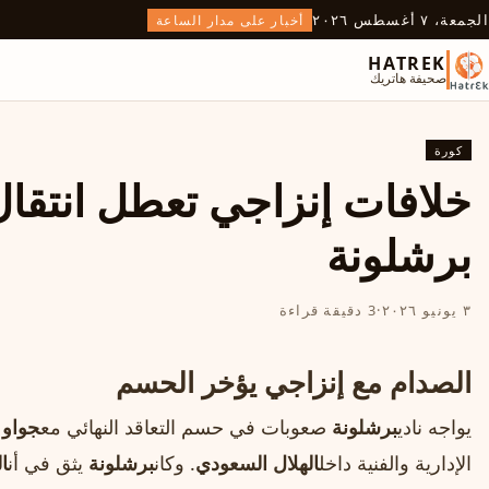
الجمعة، ٧ أغسطس ٢٠٢٦
أخبار على مدار الساعة
HATREK
صحيفة هاتريك
كورة
خلافات إنزاجي تعطل انتقال
برشلونة
٣ يونيو ٢٠٢٦
·
3 دقيقة قراءة
الصدام مع إنزاجي يؤخر الحسم
يواجه نادي
برشلونة
صعوبات في حسم التعاقد النهائي مع
جواو 
الإدارية والفنية داخل
الهلال السعودي
. وكان
برشلونة
يثق في أن
ا