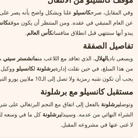
وفي المقابل، صرح
كانسيلو
علنا وبشكل واضح بأنه يصر على ا
عن العام المتبقي في عقده. ومن المنتظر أن يكون موقف
كانس
يبدو أنها ستنتهي قبل انطلاق منافسات
كأس العالم
.
تفاصيل الصفقة
ويسعى نادي
الهلال
، الذي تعاقد مع اللاعب من
مانشستر سيتي
من هذا المبلغ، في حين نقلت إدارة
برشلونة
ل
كانسيلو
ووكيل أ
يجب أن تكون شبه رمزية ولا تصل إلى الـ10 ملايين يورو التي يطالب بها الجانب السعودي.
مستقبل كانسيلو مع برشلونة
وتوصل
برشلونة
بالفعل إلى اتفاق مع النجم البرتغالي على 
الشراء النهائي من عدمه. وسيبذل
برشلونة
كل ما في وسعه للتو
لا غنى عنها في مشروعه المقبل.