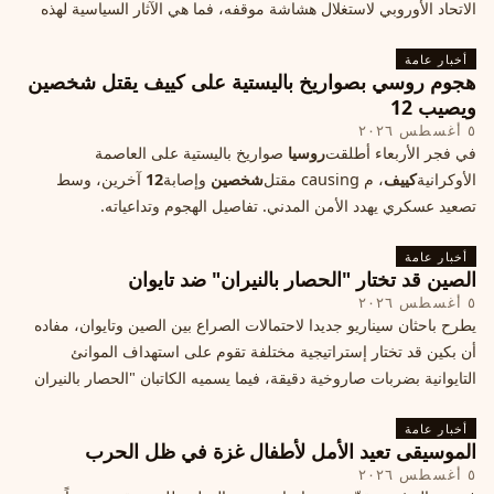
الاتحاد الأوروبي لاستغلال هشاشة موقفه، فما هي الآثار السياسية لهذه
الأزمة؟
أخبار عامة
هجوم روسي بصواريخ باليستية على كييف يقتل شخصين
ويصيب 12
٥ أغسطس ٢٠٢٦
في فجر الأربعاء أطلقت
روسيا
صواريخ باليستية على العاصمة
الأوكرانية
كييف
، م causing مقتل
شخصين
وإصابة
12
آخرين، وسط
تصعيد عسكري يهدد الأمن المدني. تفاصيل الهجوم وتداعياته.
أخبار عامة
الصين قد تختار "الحصار بالنيران" ضد تايوان
٥ أغسطس ٢٠٢٦
يطرح باحثان سيناريو جديدا لاحتمالات الصراع بين الصين وتايوان، مفاده
أن بكين قد تختار إستراتيجية مختلفة تقوم على استهداف الموانئ
التايوانية بضربات صاروخية دقيقة، فيما يسميه الكاتبان "الحصار بالنيران
أخبار عامة
الموسيقى تعيد الأمل لأطفال غزة في ظل الحرب
٥ أغسطس ٢٠٢٦