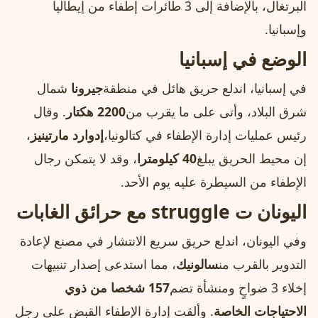
البرتغال، بالإضافة إلى 3 طائرات إطفاء من إيطاليا
وإسبانيا.
الوضع في إسبانيا
في إسبانيا، اندلع حريق هائل في منطقة
جيرونا
شمال
شرق البلاد، وأتى على ما يقرب من
2200 هكتار
. وقال
رئيس عمليات إدارة الإطفاء في كتالونيا،
إدوارد مارتينيز
،
إن محيط الحريق يبلغ
40 كيلومترا
، وقد لا يتمكن رجال
الإطفاء من السيطرة عليه يوم الأحد.
اليونان ت struggle مع حرائق الغابات
وفي اليونان، اندلع حريق سريع الانتشار في مصنع لإعادة
التدوير بالقرب من
سالونيك
، مما استدعى إصدار تنبيهات
إخلاء 3 ضواحٍ ومنشأة تضم
157 شخصا من ذوي
الاحتياجات الخاصة
. وألقت إدارة الإطفاء القبض على رجل