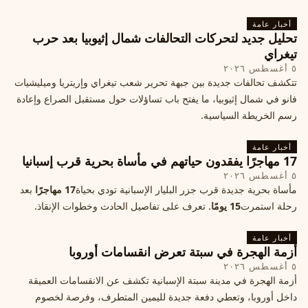
أخبار عامة
تحليل جديد لتحركات التحالفات شمال إثيوبيا بعد حرب
تيغراي
٥ أغسطس ٢٠٢٦
تتكشف تحالفات جديدة بين جبهة تحرير شعب تيغراي وإريتريا وميليشيات
فانو في شمال إثيوبيا، ما يفتح باب تساؤلات حول مستقبل الصراع وإعادة
رسم الخريطة السياسية.
أخبار عامة
17 مهاجرًا يفقدون حياتهم في مأساة بحرية قرب إسبانيا
٥ أغسطس ٢٠٢٦
مأساة بحرية جديدة قرب جزر البليار الإسبانية تودي بحياة
17 مهاجرًا
بعد
رحلة استمرت
15 يومًا
. تعرف على تفاصيل الحادث وخطوات الإنقاذ.
أخبار عامة
أزمة الهجرة في سبتة تعرض انقسامات أوروبا
٥ أغسطس ٢٠٢٦
أزمة الهجرة في مدينة سبتة الإسبانية تكشف عن الانقسامات العميقة
داخل أوروبا، وتعطي دفعة جديدة لليمين المتطرف، وفرصة لخصوم