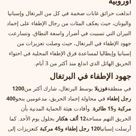
أوروبية
اندلعت حرائق غابات ضخمة في كل من البرتغال وإسبانيا
واليونان، حيث يعكف المئات من رجال الإطفاء على إخماد
النيران التي تسببت في أضرار واسعة النطاق. وتسارعت
جهود الإطفاء في البرتغال، حيث وصلت تعزيزات من
إسبانيا وإيطاليا لمساعدة فرق الإطفاء المحلية في احتواء
الحريق الهائل الذي اندلع منذ أكثر من 3 أيام.
جهود الإطفاء في البرتغال
في منطقة
فوزيلا
بوسط البرتغال، شارك أكثر من
1200
رجل إطفاء
في محاولة إخماد الحريق، مدعومين بنحو
400
مركبة
و
15 طائرة
. وأفادت هيئة الحماية المدنية بأن
الحريق التهم مساحة
12 ألف هكتار
بحلول يوم الأحد. كما
أرسلت إسبانيا
120 رجل إطفاء و45 مركبة
كتعزيزات إلى