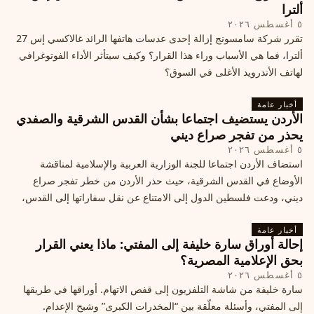
ألترا
٥ أغسطس ٢٠٢٦
تقرر شركة سامسونج إزالة إحدى عدسات هاتفها الرائد غالاكسي إس 27
ألترا، فما هي الأسباب وراء هذا القرار؟ وكيف سيتأثر الأداء الفوتوغرافي
لهاتف الأندرويد الأغلى في السوق؟
أخبار عامة
الأردن يستضيف اجتماعا بشأن القدس الشرقية والصفدي
يحذر من تفجر صراع ديني
٥ أغسطس ٢٠٢٦
استضاف الأردن اجتماعا للجنة الوزارية العربية والإسلامية لمناقشة
الأوضاع في القدس الشرقية، حيث حذر الأردن من خطر تفجر صراع
ديني، ودعت فلسطين الدول إلى الامتناع عن نقل سفاراتها إلى القدس،
ما يزيد التوتر في المنطقة
أخبار عامة
إحالة أوراق سارة خليفة إلى المفتي: ماذا يعني القرار
بحق الإعلامية المصرية؟
٥ أغسطس ٢٠٢٦
سارة خليفة من شاشة التلفزيون إلى قفص الاتهام. أوراقها في طريقها
إلى المفتي، وأسئلة معلّقة بين “المخدرات الكبرى” وشبح الإعدام.