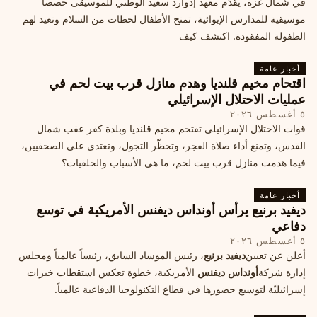
في شمال غزة، يقدّم معهد إدوارد سعيد الوطني للموسيقى حصصاً
موسيقية للمدارس الإيوائية، تمنح الأطفال لحظات من السلام وتعيد لهم
الطفولة المفقودة. اكتشف كيف
أخبار عامة
اقتحام مخيم قلنديا وهدم منازل قرب بيت لحم في
عمليات الاحتلال الإسرائيلي
٥ أغسطس ٢٠٢٦
قوات الاحتلال الإسرائيلي تقتحم مخيم قلنديا وبلدة كفر عقب شمال
القدس، وتمنع أداء صلاة الفجر، وتحظّر التجول، وتعتدي على الصحفيين،
فيما هدمت منازل قرب بيت لحم، ما هي الأسباب والخلفيات؟
أخبار عامة
ديفيد برنيع يرأس أونداس ديفنس الأمريكية في توسع
دفاعي
٥ أغسطس ٢٠٢٦
أعلن عن تعيين
ديفيد برنيع
، رئيس الموساد السابق، رئيساً عالمياً ومجلس
إدارة شركة
أونداس ديفنس
الأمريكية، خطوة تعكس استقطاب خبرات
إسرائيليّة لتوسيع حضورها في قطاع التكنولوجيا الدفاعية عالمياً.