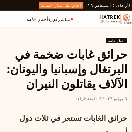
الأربعاء، ٥ أغسطس ٢٠٢٦
أخبار على مدار الساعة
HATREK
كورة
أخبار عامة
مباشر
صحيفة هاتريك
أخبار عامة
حرائق غابات ضخمة في
البرتغال وإسبانيا واليونان:
الآلاف يقاتلون النيران
٦ يوليو ٢٠٢٦
·
2 دقيقة قراءة
حرائق الغابات تستعر في ثلاث دول