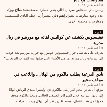
٥ أغسطس ٢٠٢٦
رئيس نادي بشكتاش سردال أدالي ينفي خسارة صفقة
محمد صلاح
ويؤكد
عدم وجود مفاوضات لضم
إبراهيم دياز
، مشيراً إلى خطة النادي المستقبلية
ومفاوضات محتملة أخرى.
كورة
فينيسيوس يكشف عن كواليس لقائه مع مورينيو في ريال
مدريد
٥ أغسطس ٢٠٢٦
تعرف على تفاصيل حوار فينيسيوس جونيور مع جوزيه مورينيو بعد عودته
إلى تدريبات ريال مدريد، ما هي الأشياء التي طلبها منه المدرب البرتغالي؟
كورة
نادي الدرعية يطلب مالكوم من الهلال.. واللاعب في
موقف محير
٥ أغسطس ٢٠٢٦
يُتوقع أن يغادر النجم البرازيلي مالكوم دي أوليفيرا عملاق الرياض الهلال،
إلى نادي الدرعية خلال الميركاتو الصيفي الحالي. ويتخذ مالكوم موقفًا
محيرًا من هذا الانتقال، وسط تقارير تفيد أن الهلال يرحب بفراقته.