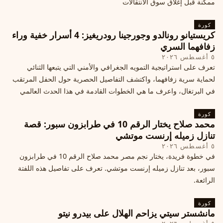
ممكنة قبل إغلاق سوق الانتقالات
كورة
كريستيانو رونالدو وجورجينا رودريغيز: 4 أسرار خفية وراء
زفافهما السري
٥ أغسطس ٢٠٢٦
تعرف على استراتيجية التمويه الجغرافي والأمني التي يتبعها الثنائي
لحماية سرية زفافهما، واكتشف التفاصيل الحصرية حول الحفل المرتقب
في البرتغال، واعرف ما هي الخطوات القادمة في هذا الحدث العالمي
كورة
محمد صلاح يختار الرقم 10 في طرابزون سبور: قصة
تنازل زميله إرنست موتشي
٥ أغسطس ٢٠٢٦
في خطوة فريدة، يختار نجم مصر محمد صلاح الرقم 10 في طرابزون
سبور، بعد تنازل زميله إرنست موتشي. تعرف على تفاصيل هذه اللفتة
الرائعة.
كورة
مانشستر سيتي يزاحم الهلال على بيدرو نيتو