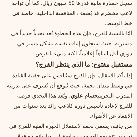
سجل خسارة مالية قدرها 50 مليون ريال. كما أن تواجد
لاعب مخضرم قد يُضعف المنافسة الداخلية، خاصة في
خط الوسط.
أمّا بالنسبة للفرج، فإن هذه الخطوة تُعد تحدياً جديداً في
مسيرته، حيث سيحاول إثبات نفسه بشكل متميز في
دوري أقل انتباهاً إعلامياً، لكنه مليء بالفرص.
مستقبل مفتوح: ما الذي ينتظر الفرج؟
إذا تأكد الانتقال، فإن الفرج سيُنافس على حقيبة القيادة
في وسط ميدان نجمة، حيث يُتوقع أن يُشرف على تدريبه
المدرب البحريني
حسام علوي
. ويُعد هذا التحدي فرصة
للفرج لإعادة تأسيس دوره كلاعب رائد بعد سنوات من
الابتعاد عن الأضواء.
من جانبه، يسعى نجمة لاستغلال الخبرة الفنية للفرج في
تحسين تنظيمه الهجومي، خاصة في مبارياته مع فرق